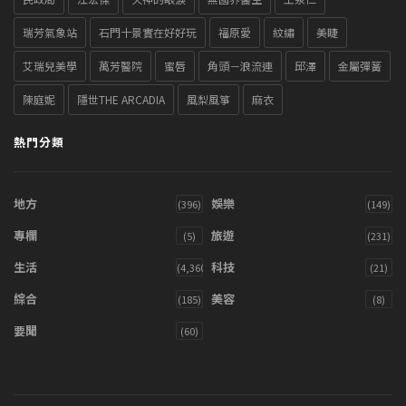
瑞芳氣象站
石門十景實在好好玩
福原愛
紋繡
美睫
艾瑞兒美學
萬芳醫院
蜜唇
角頭－浪流連
邱澤
金屬彈簧
陳庭妮
隱世THE ARCADIA
風梨風箏
麻衣
熱門分類
地方
娛樂
(396)
(149)
專欄
旅遊
(5)
(231)
生活
科技
(4,360)
(21)
綜合
美容
(185)
(8)
要聞
(60)