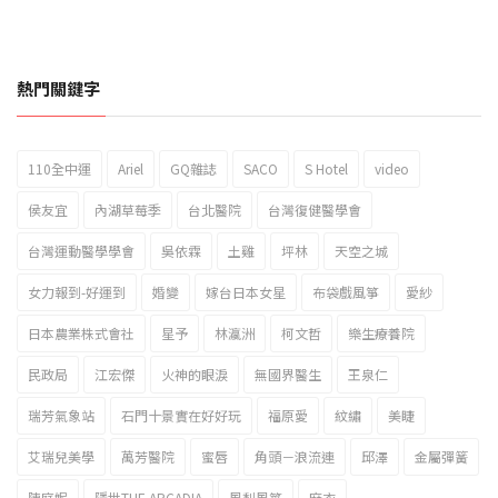
熱門關鍵字
110全中運
Ariel
GQ雜誌
SACO
S Hotel
video
2023新北市北海岸國際風箏節「風在石起」霸氣回歸
侯友宜
內湖草莓季
台北醫院
台灣復健醫學會
台灣運動醫學學會
吳依霖
土雞
坪林
天空之城
女力報到-好運到
婚變
嫁台日本女星
布袋戲風箏
愛紗
日本農業株式會社
星予
林瀛洲
柯文哲
樂生療養院
民政局
江宏傑
火神的眼淚
無國界醫生
王泉仁
瑞芳氣象站
石門十景實在好好玩
福原愛
紋繡
美睫
艾瑞兒美學
萬芳醫院
蜜唇
角頭－浪流連
邱澤
金屬彈簧
陳庭妮
隱世THE ARCADIA
風梨風箏
麻衣