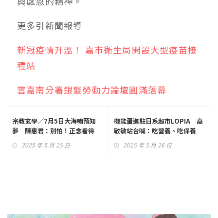
與感恩的精神。
更多
引新聞
報導
新冠疫情升溫！ 嘉市衛生局開設大型疫苗接
種站
雲嘉南分署銀髮勞動力論壇圓滿落幕
宗教玄學／7月5日大海嘯預知
機能蛋進駐日系超市LOPIA 高
夢 陳惠君：別怕！正念看待
敏敏站台喊：吃營養、吃保養
2025 年 5 月 25 日
2025 年 5 月 26 日