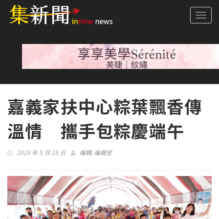
Togg
navi
嘉義家扶中心粽葉飄香傳
溫情 攜手包粽慶端午
2025 年 5 月 25 日
編輯:
編輯室