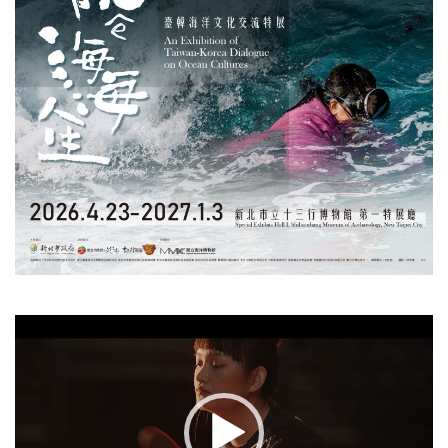
視
訊
播
放
器