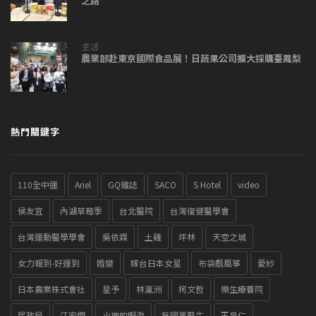
之路
生活
農業部赴東京國際食品展！日蔬果公司擴大採購臺鳳梨
熱門關鍵字
110全中運
Ariel
GQ雜誌
SACO
S Hotel
video
侯友宜
內湖草莓季
台北醫院
台灣復健醫學會
台灣運動醫學學會
吳依霖
土雞
坪林
天空之城
女力報到-好運到
婚變
嫁台日本女星
布袋戲風箏
愛紗
日本農業株式會社
星予
林瀛洲
柯文哲
樂生療養院
民政局
江宏傑
火神的眼淚
無國界醫生
王泉仁