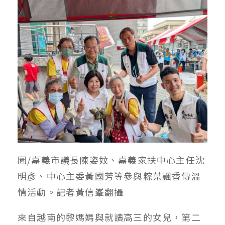
圖/嘉義市議長陳姿妏、嘉義家扶中心主任沈
明彥、中心主委黃國芳等參與粽葉飄香傳溫
情活動。記者黃信峯翻攝
來自越南的黎媽媽與就讀高三的女兒，第二