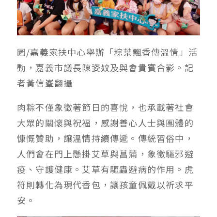
圖/嘉義家扶中心舉辦「粽葉飄香傳溫情」活
動，嘉義市議長陳姿妏及與會貴賓合影。記
者黃信峯翻攝
肉粽不僅象徵著節日的喜悅，也承載著社會
大眾的關懷與祝福，感謝善心人士與團體的
慷慨贊助，讓溫情持續傳遞。傳統習俗中，
人們會在門上懸掛艾草與菖蒲，象徵驅邪避
疫、守護健康。艾草有驅蟲避病的作用。虎
符則轉化為現代香包，讓孩童佩戴以祈求平
安。