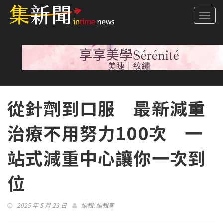
Togg
navi
從針劑到口服 最新減重
治療不用努力100次 一
站式減重中心讓你一次到
位
2025 年 5 月 23 日
編輯:
編輯室