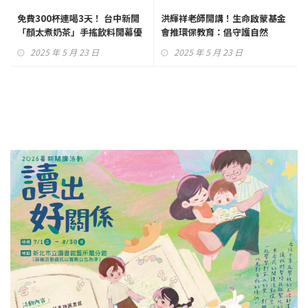
免費300杯連喝3天！ 台中新開
洪輝祥老師開講！生命啟蒙基金
「顏太煮奶茶」手搖飲料開幕優
會推環保教育：倡守護自然
惠再加碼買1送1
2025 年 5 月 23 日
2025 年 5 月 23 日