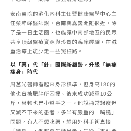
安南醫院的消化內科主任暨健康醫學中心主
任蔡坤峰醫師說，台南與嘉義距離很近，除
了是一日生活圈，也能讓中南部地區的民眾
共享頂級醫療資源與珍貴的臨床經驗，在減
重治療上能少走一些冤枉路。
以「藥」代「針」國際新趨勢，升級「無痛
瘦身」時代
周莒光醫師看起來身形標準，但身高180的
他也曾被肥胖所困擾。後來成功減重10公
斤，藥物也是小幫手之一。他說通常想瘦但
又減不下來的患者，多半有嚴重的「嘴饞」
問題，有人不想吃藥，想用外科手術直接
「變身」，他都會先勸患者，先從「來點希