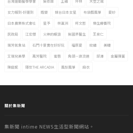
台灣運動醫學學會
吳依霖
土雞
坪林
天空之城
女力報到-好運到
婚變
嫁台日本女星
布袋戲風箏
愛紗
日本農業株式會社
星予
林瀛洲
柯文哲
樂生療養院
民政局
江宏傑
火神的眼淚
無國界醫生
王泉仁
瑞芳氣象站
石門十景實在好好玩
福原愛
紋繡
美睫
艾瑞兒美學
萬芳醫院
蜜唇
角頭－浪流連
邱澤
金屬彈簧
陳庭妮
隱世THE ARCADIA
風梨風箏
麻衣
關於集新聞
集新聞 intime NEWS生活型新聞網站。