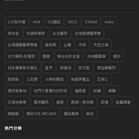
110全中運
Ariel
GQ雜誌
SACO
S Hotel
video
侯友宜
內湖草莓季
台北醫院
台灣復健醫學會
台灣運動醫學學會
吳依霖
土雞
坪林
天空之城
女力報到-好運到
婚變
嫁台日本女星
布袋戲風箏
愛紗
日本農業株式會社
星予
林瀛洲
柯文哲
樂生療養院
民政局
江宏傑
火神的眼淚
無國界醫生
王泉仁
瑞芳氣象站
石門十景實在好好玩
福原愛
紋繡
美睫
艾瑞兒美學
萬芳醫院
蜜唇
角頭－浪流連
邱澤
金屬彈簧
陳庭妮
隱世THE ARCADIA
風梨風箏
麻衣
熱門分類