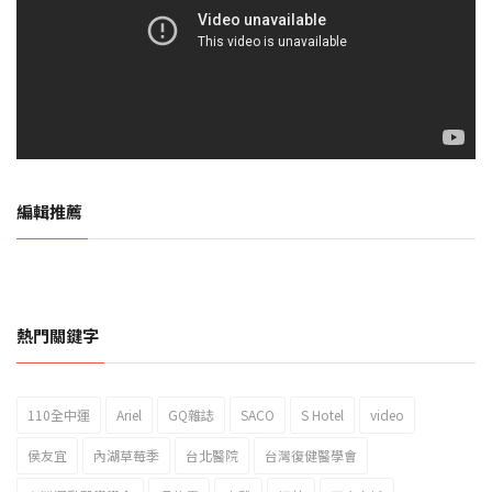
編輯推薦
熱門關鍵字
110全中運
Ariel
GQ雜誌
SACO
S Hotel
video
2023新北市北海岸國際風箏節「風在石起」霸氣回歸
侯友宜
內湖草莓季
台北醫院
台灣復健醫學會