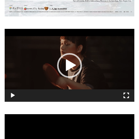
視
訊
播
放
器