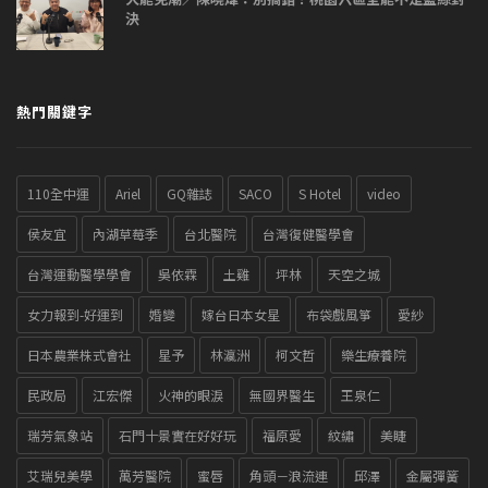
決
熱門關鍵字
110全中運
Ariel
GQ雜誌
SACO
S Hotel
video
侯友宜
內湖草莓季
台北醫院
台灣復健醫學會
台灣運動醫學學會
吳依霖
土雞
坪林
天空之城
女力報到-好運到
婚變
嫁台日本女星
布袋戲風箏
愛紗
日本農業株式會社
星予
林瀛洲
柯文哲
樂生療養院
民政局
江宏傑
火神的眼淚
無國界醫生
王泉仁
瑞芳氣象站
石門十景實在好好玩
福原愛
紋繡
美睫
艾瑞兒美學
萬芳醫院
蜜唇
角頭－浪流連
邱澤
金屬彈簧