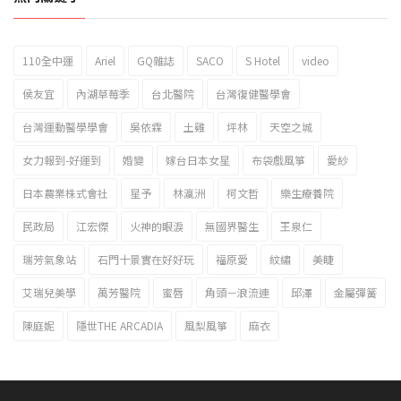
110全中運
Ariel
GQ雜誌
SACO
S Hotel
video
2023新北市北海岸國際風箏節「風在石起」霸氣回歸
侯友宜
內湖草莓季
台北醫院
台灣復健醫學會
台灣運動醫學學會
吳依霖
土雞
坪林
天空之城
女力報到-好運到
婚變
嫁台日本女星
布袋戲風箏
愛紗
日本農業株式會社
星予
林瀛洲
柯文哲
樂生療養院
民政局
江宏傑
火神的眼淚
無國界醫生
王泉仁
瑞芳氣象站
石門十景實在好好玩
福原愛
紋繡
美睫
艾瑞兒美學
萬芳醫院
蜜唇
角頭－浪流連
邱澤
金屬彈簧
陳庭妮
隱世THE ARCADIA
風梨風箏
麻衣