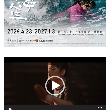
視
訊
播
放
器