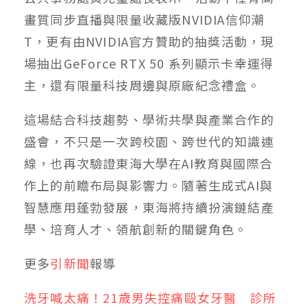
畫質同步直播與限量收藏版NVIDIA信仰潮
T，更有由NVIDIA官方贊助的抽獎活動，現
場抽出GeForce RTX 50 系列顯示卡幸運得
主，還有限量科技周邊與原廠紀念禮盒。
這場結合科技趨勢、學術共學與產業合作的
盛會，不只是一次跨校園、跨世代的知識連
線，也再次驗證東海大學在AI教育與國際合
作上的前瞻布局與影響力。隨著生成式AI與
智慧應用蓬勃發展，東海將持續扮演鏈結產
學、培育人才、領航創新的關鍵角色。
更多
引新聞
報導
洗牙喊太痛！21歲男失控痛毆女牙醫 診所