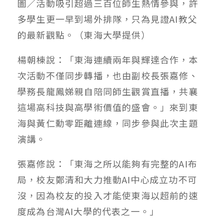
圖／活動吸引超過三百位師生熱情參與，許
多學生更一早到場外排隊，只為見證AI教父
的最新觀點。（東海大學提供）
楊朝棟說：「東海連續兩年與輝達合作，本
次活動不僅同步轉播，也由副校長張嘉修、
學務長龍鳳娣親自陪同師生觀賞直播，共襄
這場高科技與高學術價值的盛會。」來到東
海與黃仁勳零距離連線，同步參與此次主題
演講。
張嘉修說：「東海之所以能夠有完整的AI布
局，校友鄭清和大力推動AI中心成立功不可
沒，因為校友的投入才能使東海以超前的速
度成為台灣AI大學的代表之一。」