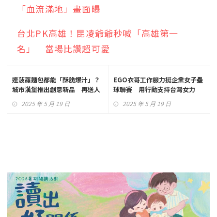
「血流滿地」畫面曝
台北PK高雄！昆凌爺爺秒喊「高雄第一
名」 當場比讚超可愛
連菠蘿麵包都能「酥脆爆汁」？
EGO衣哥工作服力挺企業女子壘
城市漢堡推出創意新品 再送人
球聯賽 用行動支持台灣女力
氣爆餡泡芙
2025 年 5 月 19 日
2025 年 5 月 19 日