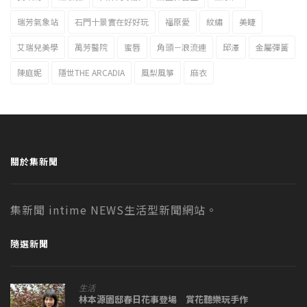
瑞芳氣象站
石門十景實在好好玩
福原愛
紋繡
美睫
艾瑞兒美學
萬芳醫院
蜜唇
角頭－浪流連
邱澤
金屬彈簧
陳庭妮
隱世THE ARCADIA
風梨風箏
麻衣
關於集新聞
集新聞 intime NEWS生活型新聞網站。
隨選新聞
生活
林本源園邸春日花事登場 賞花聽樂玩手作