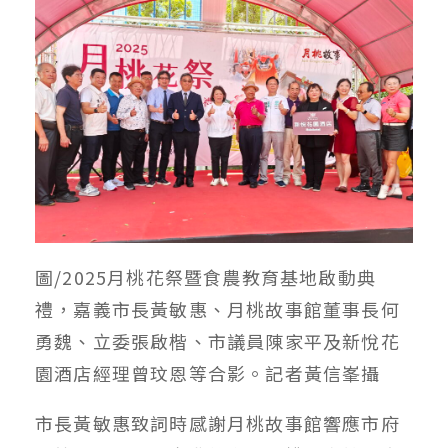
圖/2025月桃花祭暨食農教育基地啟動典
禮，嘉義市長黃敏惠、月桃故事館董事長何
勇魏、立委張啟楷、市議員陳家平及新悅花
園酒店經理曾玟恩等合影。記者黃信峯攝
市長黃敏惠致詞時感謝月桃故事館響應市府