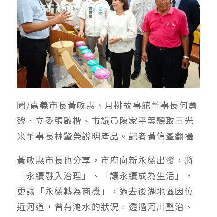
圖/嘉義市長黃敏惠、月桃故事館董事長何勇
魏、立委張啟楷、市議員陳家平等聽取三光
米董事長林肇榮說明產品。記者黃信峯翻攝
黃敏惠市長也分享，市府向新永續出發，將
「永續融入治理」、「讓永續成為生活」，
更讓「永續轉為商機」，過去後湖地區因位
近河道，曾有淹水的狀況，透過河川整治、