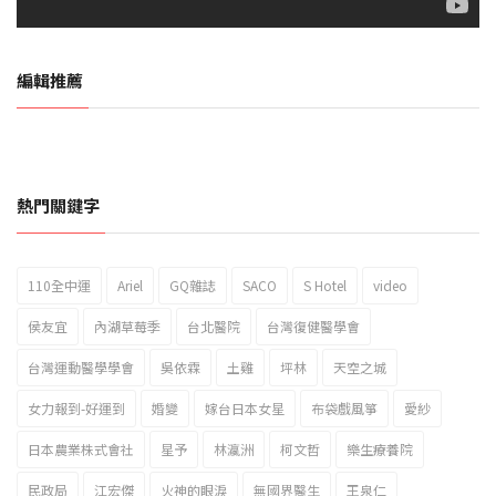
編輯推薦
熱門關鍵字
110全中運
Ariel
GQ雜誌
SACO
S Hotel
video
2023新北市北海岸國際風箏節「風在石起」霸氣回歸
侯友宜
內湖草莓季
台北醫院
台灣復健醫學會
台灣運動醫學學會
吳依霖
土雞
坪林
天空之城
女力報到-好運到
婚變
嫁台日本女星
布袋戲風箏
愛紗
日本農業株式會社
星予
林瀛洲
柯文哲
樂生療養院
民政局
江宏傑
火神的眼淚
無國界醫生
王泉仁