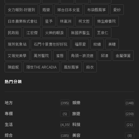
女力報到-好運到
婚變
嫁台日本女星
布袋戲風箏
愛紗
日本農業株式會社
星予
林瀛洲
柯文哲
樂生療養院
民政局
江宏傑
火神的眼淚
無國界醫生
王泉仁
瑞芳氣象站
石門十景實在好好玩
福原愛
紋繡
美睫
艾瑞兒美學
萬芳醫院
蜜唇
角頭－浪流連
邱澤
金屬彈簧
陳庭妮
隱世THE ARCADIA
風梨風箏
麻衣
熱門分類
地方
娛樂
(395)
(148)
專欄
旅遊
(5)
(230)
生活
科技
(4,355)
(21)
綜合
美容
(185)
(8)