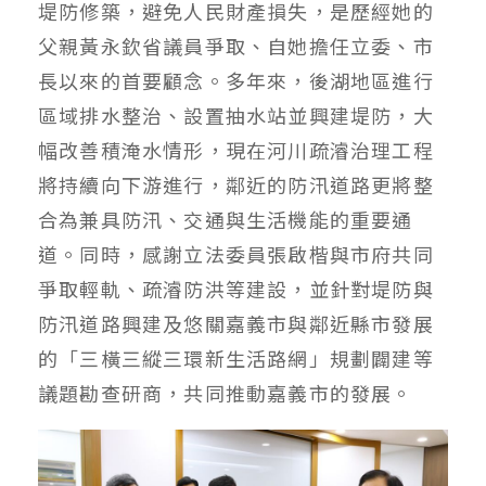
堤防修築，避免人民財產損失，是歷經她的
父親黃永欽省議員爭取、自她擔任立委、市
長以來的首要顧念。多年來，後湖地區進行
區域排水整治、設置抽水站並興建堤防，大
幅改善積淹水情形，現在河川疏濬治理工程
將持續向下游進行，鄰近的防汛道路更將整
合為兼具防汛、交通與生活機能的重要通
道。同時，感謝立法委員張啟楷與市府共同
爭取輕軌、疏濬防洪等建設，並針對堤防與
防汛道路興建及悠關嘉義市與鄰近縣市發展
的「三橫三縱三環新生活路網」規劃闢建等
議題勘查研商，共同推動嘉義市的發展。