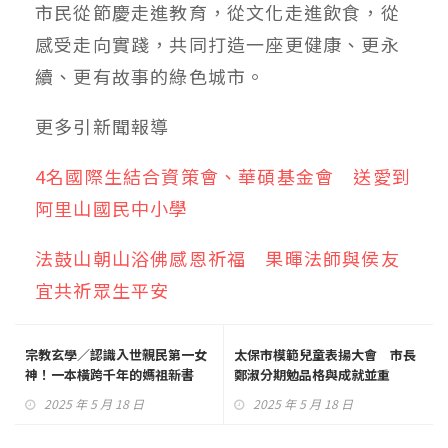
市民從節慶走進教育，從文化走進飲食，從
感受走向實踐，共同打造一座更健康、更永
續、更有故事的綠色城市。
更多
引新聞
報導
4名國際生結合資策會、華碩基金會 送愛到
阿里山國民中小學
法鼓山朝山浴佛感恩祈福 果暉法師與侯友
宜共祈眾生平安
宗教玄學／認識入世親民第一女
太保市模範兒童表揚大會 市長
神！一本橫跨千年的媽祖新書
鄭淑分期勉品格與成就並重
2025 年 5 月 18 日
2025 年 5 月 18 日