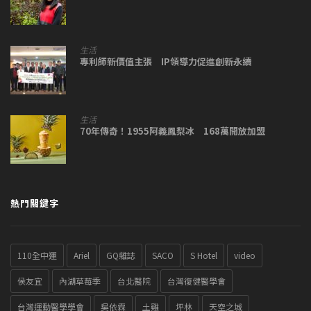
生活
專利師新價值主張 IP領導力促進創新永續
生活
70年傳奇！1955阿義鳳梨冰 168萬開放加盟
熱門關鍵字
110全中運
Ariel
GQ雜誌
SACO
S Hotel
video
侯友宜
內湖草莓季
台北醫院
台灣復健醫學會
台灣運動醫學學會
吳依霖
土雞
坪林
天空之城