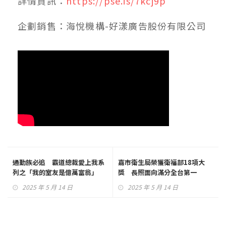
詳情資訊：
https://pse.is/7kcj9p
企劃銷售：海悅機構-好漾廣告股份有限公司
通勤族必追 霸道總裁愛上我系
嘉市衛生局榮獲衛福部18項大
列之「我的室友是億萬富翁」
獎 長照面向滿分全台第一
2025 年 5 月 14 日
2025 年 5 月 14 日