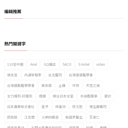
編輯推薦
熱門關鍵字
110全中運
Ariel
GQ雜誌
SACO
S Hotel
video
2023新北市北海岸國際風箏節「風在石起」霸氣回歸
侯友宜
內湖草莓季
台北醫院
台灣復健醫學會
台灣運動醫學學會
吳依霖
土雞
坪林
天空之城
女力報到-好運到
婚變
嫁台日本女星
布袋戲風箏
愛紗
日本農業株式會社
星予
林瀛洲
柯文哲
樂生療養院
民政局
江宏傑
火神的眼淚
無國界醫生
王泉仁
瑞芳氣象站
石門十景實在好好玩
福原愛
紋繡
美睫