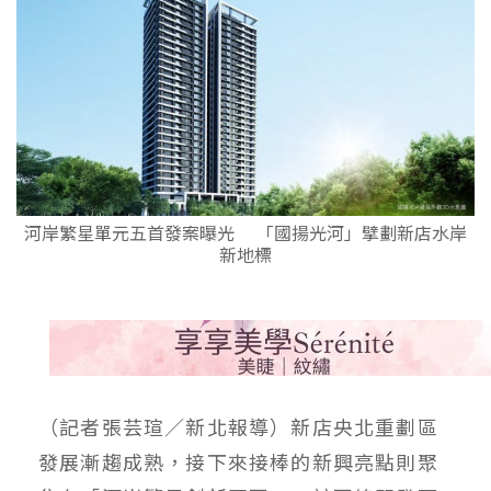
河岸繁星單元五首發案曝光 「國揚光河」擘劃新店水岸
新地標
（記者張芸瑄／新北報導）新店央北重劃區
發展漸趨成熟，接下來接棒的新興亮點則聚