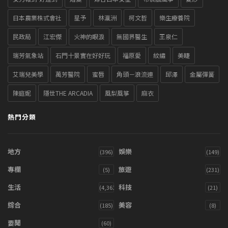
日本農業株式會社
星予
林瀛洲
柯文哲
樂生療養院
民政局
江宏傑
火神的眼淚
無國界醫生
王泉仁
瑞芳氣象站
石門十景實在好好玩
福原愛
紋繡
美睫
艾瑞兒美學
萬芳醫院
蜜唇
角頭－浪流連
邱澤
金屬彈簧
陳庭妮
隱世THE ARCADIA
風梨風箏
麻衣
熱門分類
地方
娛樂
(396)
(149)
專欄
旅遊
(5)
(231)
生活
科技
(4,361)
(21)
綜合
美容
(185)
(8)
要聞
(60)