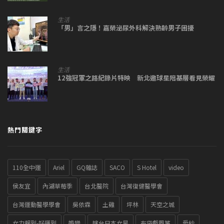
生活
「男」言之隱！嘉榮泌尿外科解決熟齡男子困擾
生活
12強冠軍之路紀錄片特映 新北邀球星陪基層看見榮耀
熱門關鍵字
110全中運
Ariel
GQ雜誌
SACO
S Hotel
video
侯友宜
內湖草莓季
台北醫院
台灣復健醫學會
台灣運動醫學學會
吳依霖
土雞
坪林
天空之城
女力報到-好運到
婚變
嫁台日本女星
布袋戲風箏
愛紗