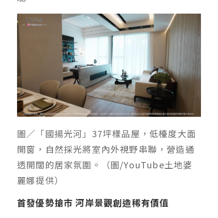
圖／「國揚光河」37坪樣品屋，低檯度大面
開窗，自然採光將室內外視野串聯，營造通
透開闊的居家氛圍。（圖/YouTube土地婆
麗娜提供）
首發優勢搶市 河岸景觀創造稀有價值