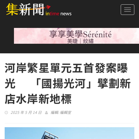
Togg
navi
河岸繁星單元五首發案曝
光 「國揚光河」擘劃新
店水岸新地標
2025 年 5 月 14 日
編輯:
編輯室