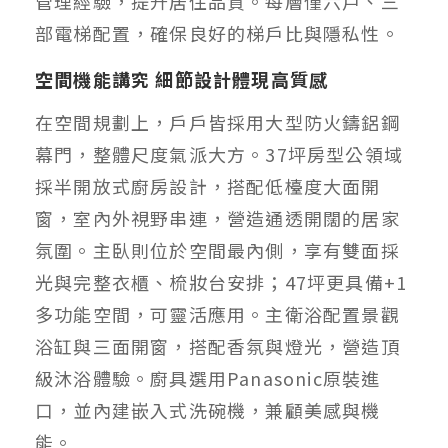
管理經驗，提升居住品質。每層僅六戶、三
部電梯配置，確保良好的梯戶比與隱私性。
空間機能講究 細節設計體現高質感
在空間規劃上，戶戶皆採用大型防火鑄鋁鋼
幕門，整體尺度氣派大方。37坪房型公領域
採半開放式廚房設計，搭配低檯度大面開
窗，室內外視野串連，營造通透開闊的居家
氛圍。主臥則位於空間最內側，享有雙面採
光與完整衣櫃、梳妝台安排；47坪更具備+1
多功能空間，可靈活應用。主衛浴配置景觀
浴缸與三面開窗，搭配香氛與燈光，營造頂
級沐浴體驗。廚具選用Panasonic原裝進
口，並內建嵌入式洗碗機，兼顧美感與機
能。