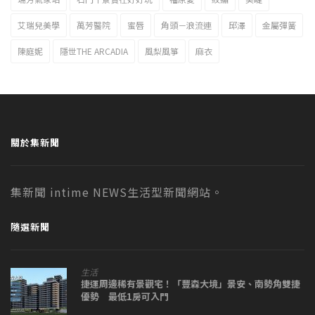
艾瑞兒美學
萬芳醫院
蜜唇
角頭－浪流連
邱澤
金屬彈簧
陳庭妮
隱世THE ARCADIA
風梨風箏
麻衣
關於集新聞
集新聞 intime NEWS生活型新聞網站。
隨選新聞
生活
捷運周邊稀有景觀宅！「豐森大境」景安、南勢角雙捷
優勢 最低1房可入門