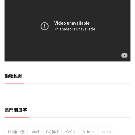
編輯推薦
熱門關鍵字
110全中運
Ariel
GQ雜誌
SACO
S Hotel
video
2023新北市北海岸國際風箏節「風在石起」霸氣回歸