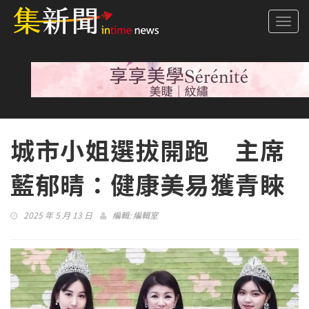
Togg
navi
城市小姐選拔開跑 主席
藍郁晴：健康美易獲青睞
2025 年 5 月 13 日
編輯:
編輯室