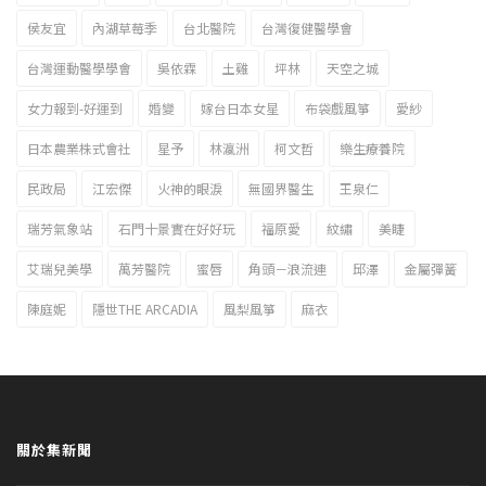
侯友宜
內湖草莓季
台北醫院
台灣復健醫學會
台灣運動醫學學會
吳依霖
土雞
坪林
天空之城
女力報到-好運到
婚變
嫁台日本女星
布袋戲風箏
愛紗
日本農業株式會社
星予
林瀛洲
柯文哲
樂生療養院
民政局
江宏傑
火神的眼淚
無國界醫生
王泉仁
瑞芳氣象站
石門十景實在好好玩
福原愛
紋繡
美睫
艾瑞兒美學
萬芳醫院
蜜唇
角頭－浪流連
邱澤
金屬彈簧
陳庭妮
隱世THE ARCADIA
風梨風箏
麻衣
關於集新聞