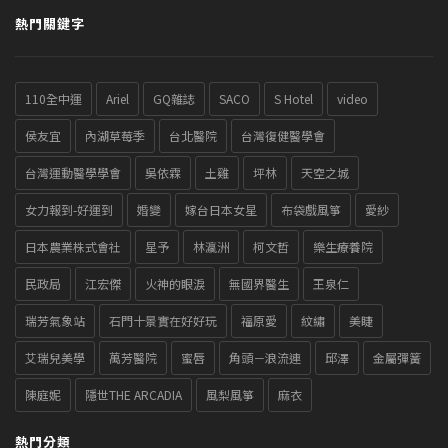
熱門關鍵字
110全中運
Ariel
GQ雜誌
SACO
S Hotel
video
侯友宜
內湖草莓季
台北醫院
台灣復健醫學會
台灣運動醫學學會
吳依霖
土雞
坪林
天空之城
女力報到-好運到
婚變
嫁台日本女星
布袋戲風箏
愛紗
日本農業株式會社
星予
林瀛洲
柯文哲
樂生療養院
民政局
江宏傑
火神的眼淚
無國界醫生
王泉仁
瑞芳氣象站
石門十景實在好好玩
福原愛
紋繡
美睫
艾瑞兒美學
萬芳醫院
蜜唇
角頭－浪流連
邱澤
金屬彈簧
陳庭妮
隱世THE ARCADIA
風梨風箏
麻衣
熱門分類