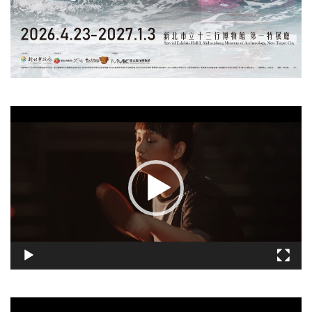
視
訊
播
放
器