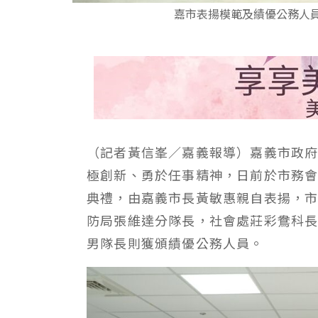
嘉市表揚模範及績優公務人
（記者黃信峯／嘉義報導）嘉義市政
極創新、勇於任事精神，日前於市務會
典禮，由嘉義市長黃敏惠親自表揚，
防局張維達分隊長，社會處莊彩鴦科
男隊長則獲頒績優公務人員。