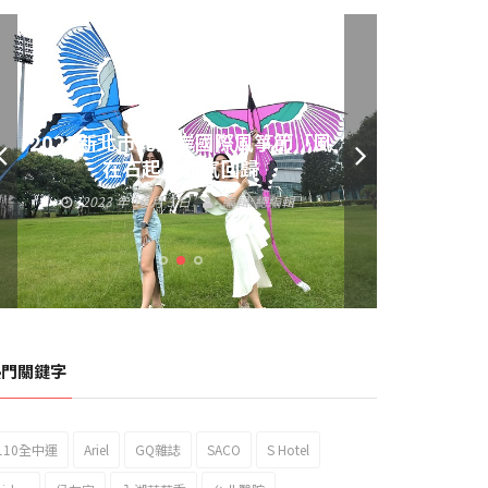
黃偉哲發放武聖夜市加碼夜市消費
券 呼籲做好登革熱防疫
2023 年 9 月 23 日
編輯:
總編輯
熱門關鍵字
110全中運
Ariel
GQ雜誌
SACO
S Hotel