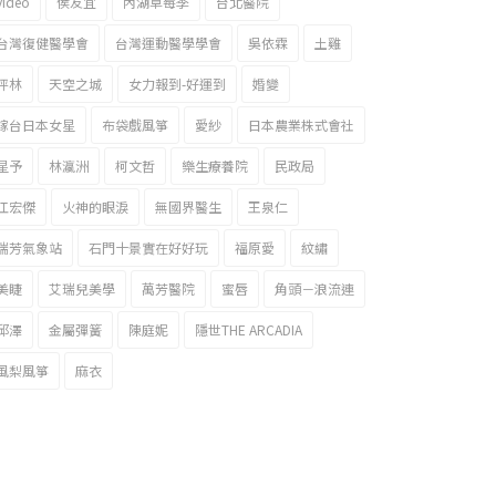
video
侯友宜
內湖草莓季
台北醫院
台灣復健醫學會
台灣運動醫學學會
吳依霖
土雞
坪林
天空之城
女力報到-好運到
婚變
嫁台日本女星
布袋戲風箏
愛紗
日本農業株式會社
星予
林瀛洲
柯文哲
樂生療養院
民政局
江宏傑
火神的眼淚
無國界醫生
王泉仁
瑞芳氣象站
石門十景實在好好玩
福原愛
紋繡
美睫
艾瑞兒美學
萬芳醫院
蜜唇
角頭－浪流連
邱澤
金屬彈簧
陳庭妮
隱世THE ARCADIA
風梨風箏
麻衣