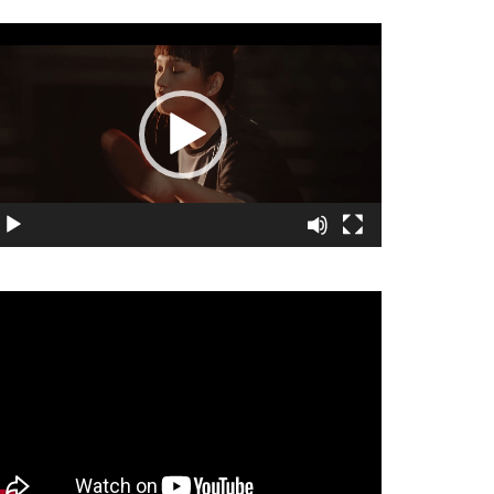
視
訊
播
放
器