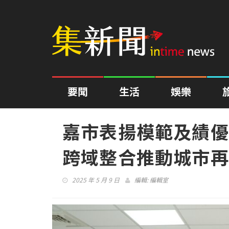
要聞
生活
娛樂
嘉市表揚模範及績優
跨域整合推動城市再
2025 年 5 月 9 日
編輯:
編輯室