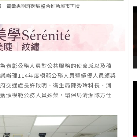
員 黃敏惠期許跨域整合推動城市再造
府為表彰公務人員對公共服務的使命感以及積
議辦理114年度模範公務人員暨績優人員頒獎
市府交通處長許啟明、衛生局陳秀玲科長、消
長獲頒模範公務人員殊榮，環保局清潔隊方仕