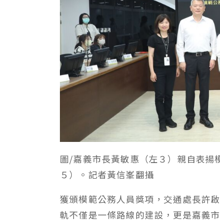
圖/嘉義市長黃敏惠（左３）親自表揚
５）。記者黃信峯翻攝
獲頒模範公務人員獎項，交通處長許
軌不僅是一條路線的建設，更是嘉義