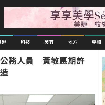
旅遊
科技
美容
地方
專欄
公務人員 黃敏惠期許
造