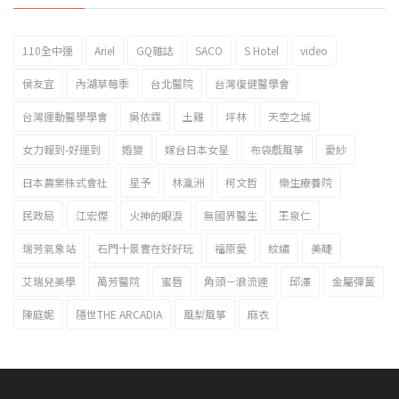
110全中運
Ariel
GQ雜誌
SACO
S Hotel
video
2023新北市北海岸國際風箏節「風在石起」霸氣回歸
侯友宜
內湖草莓季
台北醫院
台灣復健醫學會
台灣運動醫學學會
吳依霖
土雞
坪林
天空之城
女力報到-好運到
婚變
嫁台日本女星
布袋戲風箏
愛紗
日本農業株式會社
星予
林瀛洲
柯文哲
樂生療養院
民政局
江宏傑
火神的眼淚
無國界醫生
王泉仁
瑞芳氣象站
石門十景實在好好玩
福原愛
紋繡
美睫
艾瑞兒美學
萬芳醫院
蜜唇
角頭－浪流連
邱澤
金屬彈簧
陳庭妮
隱世THE ARCADIA
風梨風箏
麻衣