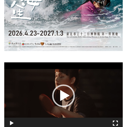
視
訊
播
放
器