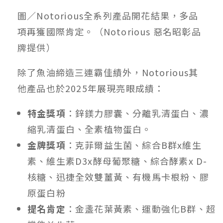
圖／Notorious
全系列產品開花結果，多品
項再獲國際肯定。
（Notorious 惡名昭彰品
牌提供）
除了魚油締造三連霸佳績外，Notorious其
他產品也於2025年展現亮眼成績：
特金獎項
：鋅鎂力膠囊、分離乳清蛋白、濃
縮乳清蛋白、全素植物蛋白。
金牌獎項
：克菲爾益生菌、綜合B群x維生
素、維生素D3x酵母葡聚糖、綜合酵素x D-
核糖、迅捷全效雙薑黃、有機馬卡根粉、膠
原蛋白粉
提名肯定
：金盞花葉黃素、運動強化B群、超