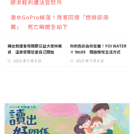
膠求輕判遭法官怒斥
潛水GoPro掉落！陸客回頭「想撿卻溺
斃」 死亡瞬間全拍下
婦女救援會母親節公益大使林美
你的色彩由你定義！YOI WATER
貞 溫柔發聲從愛自己開始
× 9m88 開啟愉悅生活方式
2025 年 5 月 8 日
2025 年 5 月 8 日