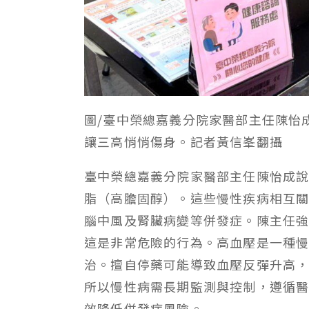
圖/臺中榮總嘉義分院家醫部主任陳怡
讓三高悄悄傷身。記者黃信峯翻攝
臺中榮總嘉義分院家醫部主任陳怡成
脂（高膽固醇）。這些慢性疾病相互
腦中風及腎臟病變等併發症。陳主任
這是非常危險的行為。高血壓是一種
治。擅自停藥可能導致血壓反彈升高
所以慢性病需長期監測與控制，遵循
效降低併發症風險。