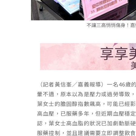
不讓三高悄悄傷身！嘉
（記者黃信峯／嘉義報導）一名46歲
暈不適，原本以為是壓力或過勞導致
葉女士的膽固醇指數飆高，可能已經
高血壓，已服藥多年，但近期血壓穩
認，葉女士高血脂的狀況已加劇動脈
服藥控制，並且建議需要立即調整飲