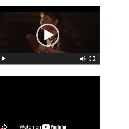
視
訊
播
放
器