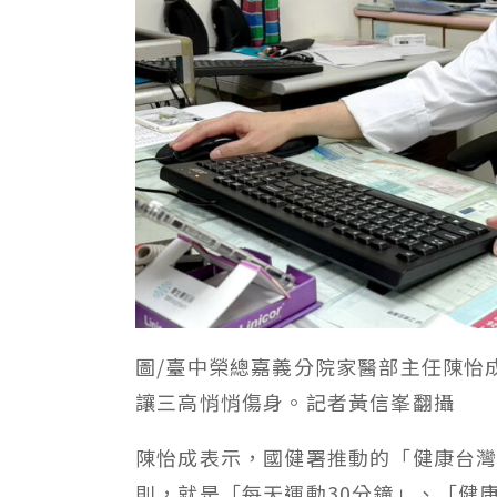
圖/臺中榮總嘉義分院家醫部主任陳怡
讓三高悄悄傷身。記者黃信峯翻攝
陳怡成表示，國健署推動的「健康台灣
則，就是「每天運動30分鐘」、「健