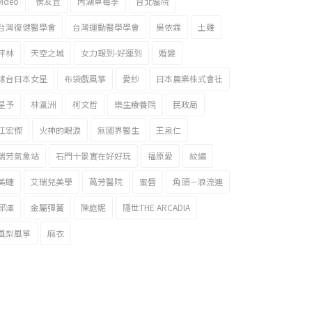
video
侯友宜
內湖草莓季
台北醫院
台灣復健醫學會
台灣運動醫學學會
吳依霖
土雞
坪林
天空之城
女力報到-好運到
婚變
嫁台日本女星
布袋戲風箏
愛紗
日本農業株式會社
星予
林瀛洲
柯文哲
樂生療養院
民政局
江宏傑
火神的眼淚
無國界醫生
王泉仁
瑞芳氣象站
石門十景實在好好玩
福原愛
紋繡
美睫
艾瑞兒美學
萬芳醫院
蜜唇
角頭－浪流連
邱澤
金屬彈簧
陳庭妮
隱世THE ARCADIA
風梨風箏
麻衣