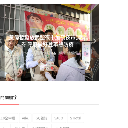
黃偉哲發放武聖夜市加碼夜市消費
券 呼籲做好登革熱防疫
2023 年 9 月 23 日
編輯:
總編輯
熱門關鍵字
110全中運
Ariel
GQ雜誌
SACO
S Hotel