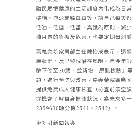
勵民眾把健康的生活態度內化成為日
樓梯、游泳或騎單車等，讓自己每天
低油、低糖、低鹽、高纖為原則，減
積月累的負擔及危害，也要定期量測
嘉義榮院家醫部主任陳怡成表示，透
康狀況，及早發現潛在風險。自今年1
齡下修至30歲，並新增「尿酸檢驗」
題，進行預防與改善。嘉義榮院響應國健署
提供免費成人健康檢查（檢查前須空腹
握機會了解自身健康狀況，為未來多一
2359630轉分機2541、2542）。
更多
引新聞
報導