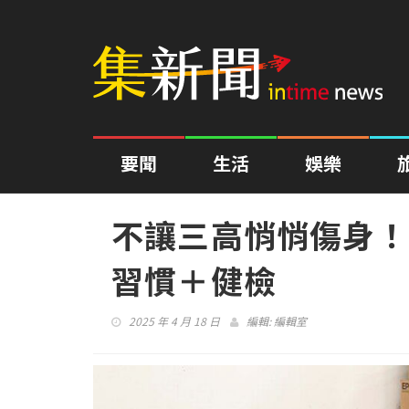
要聞
生活
娛樂
不讓三高悄悄傷身！
習慣＋健檢
2025 年 4 月 18 日
編輯:
編輯室