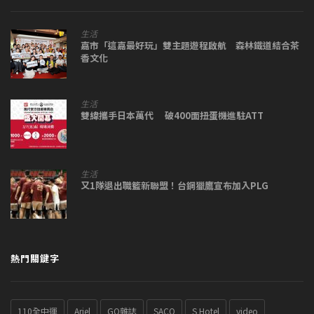
生活
嘉市「這嘉最好玩」雙主題遊程啟航 森林鐵道結合茶
香文化
生活
雙緯攜手日本萬代 破400面扭蛋機進駐ATT
生活
又1隊退出職籃新聯盟！台鋼獵鷹宣布加入PLG
熱門關鍵字
110全中運
Ariel
GQ雜誌
SACO
S Hotel
video