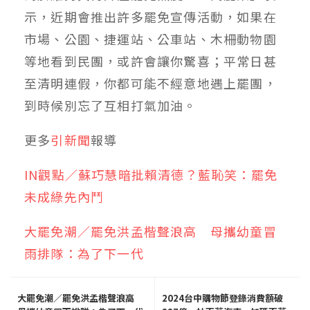
示，近期會推出許多罷免宣傳活動，如果在
市場、公園、捷運站、公車站、木柵動物園
等地看到民團，或許會讓你驚喜；平常日甚
至清明連假，你都可能不經意地遇上罷團，
到時候別忘了互相打氣加油。
更多
引新聞
報導
IN觀點／蘇巧慧暗批賴清德？藍恥笑：罷免
未成綠先內鬥
大罷免潮／罷免洪孟楷聲浪高 母攜幼童冒
雨排隊：為了下一代
大罷免潮／罷免洪孟楷聲浪高
2024台中購物節登錄消費額破