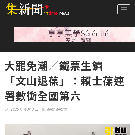
Togg
navi
大罷免潮／鐵票生鏽
「文山退葆」：賴士葆連
署數衝全國第六
2025 年 4 月 3 日
編輯:
編輯室