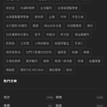
侯友宜
內湖草莓季
台北醫院
台灣復健醫學會
台灣運動醫學學會
吳依霖
土雞
坪林
天空之城
女力報到-好運到
婚變
嫁台日本女星
布袋戲風箏
愛紗
日本農業株式會社
星予
林瀛洲
柯文哲
樂生療養院
民政局
江宏傑
火神的眼淚
無國界醫生
王泉仁
瑞芳氣象站
石門十景實在好好玩
福原愛
紋繡
美睫
艾瑞兒美學
萬芳醫院
蜜唇
角頭－浪流連
邱澤
金屬彈簧
陳庭妮
隱世THE ARCADIA
風梨風箏
麻衣
熱門分類
地方
娛樂
(396)
(149)
專欄
旅遊
(5)
(231)