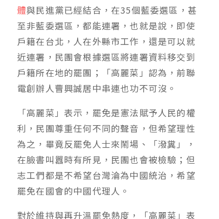
體
與民進黨已經結合，在35個藍委選區，甚
至非藍委選區，都能連署，也就是說，即使
戶籍在台北，人在外縣市工作，還是可以就
近連署，民團會根據選區將連署資料移交到
戶籍所在地的罷團；「高麗菜」認為，前聯
電創辦人曹興誠居中串連也功不可沒。
「高麗菜」表示，罷免是憲法賦予人民的權
利，民團尊重任何不同的聲音，但希望理性
為之，畢竟反罷免人士來鬧場、「潑糞」，
在臉書叫囂時有所見，民團也會被檢驗；但
志工們都是不希望台灣淪為中國統治，希望
罷免在國會的中國代理人。
對於維持與再升溫罷免熱度，「高麗菜」表