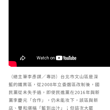
（總主筆李彥謀／專訪）台北市文山區是深
藍的鐵票區，從2008年立委選區改制後，國
民黨從未失手過，即使民進黨在2016年與新
黨李慶元「合作」，仍未能攻下，該區與新
店、雙和堪稱「藍到出汁」；但這次大罷