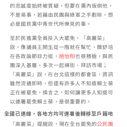
的忠誠度始終被質疑，但要在黨內扳倒他，
不是易事，若藉由民團與綠軍之手剷除，想
必是國民黨中青世代所樂見的事。
至於民進黨全員投入大罷免，「高麗菜」
說，像議員王閔生從一階就在幫忙，簡舒培
在各政論節目力挺，
趙怡翔
也很積極，與民
團深入基層，多次一起掃街、拜訪市場；
「高麗菜」說，在台北這樣的都會區，資訊
雖然流通即時，但還有許多人不知道賴士葆
正在被罷免，換言之，如何讓更多人知道可
以連署罷免賴士葆，是很重要的。
全國已連線，各地方均可連署後轉移至戶籍地
「高麗菜」提醒說，現在全台罷免的
公民團