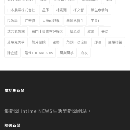
日本農業株式會社
星予
林瀛洲
柯文哲
樂生療養院
民政局
江宏傑
火神的眼淚
無國界醫生
王泉仁
瑞芳氣象站
石門十景實在好好玩
福原愛
紋繡
美睫
艾瑞兒美學
萬芳醫院
蜜唇
角頭－浪流連
邱澤
金屬彈簧
陳庭妮
隱世THE ARCADIA
風梨風箏
麻衣
關於集新聞
集新聞 intime NEWS生活型新聞網站。
隨選新聞