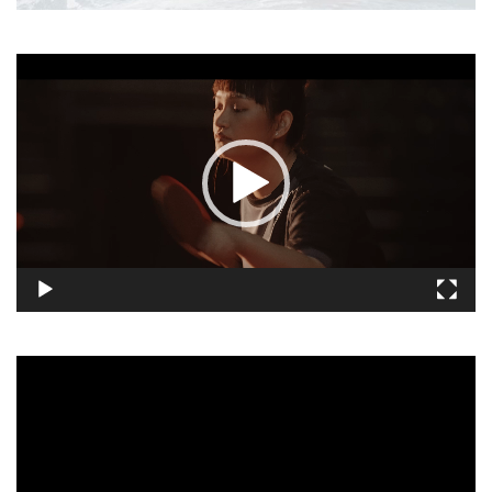
視
訊
播
放
器