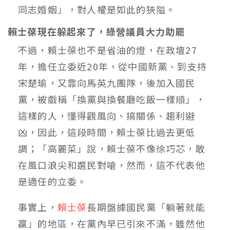
同志婚姻」，對人權是如此的狹隘。
賴士葆現在躲起來了，綠營議員大力助罷
不過，賴士葆也不是省油的燈，在政壇27
年，擔任立委近20年，從中國新黨、到支持
宋楚瑜，又靠向馬英九團隊，後加入國民
黨，被戲稱「換黨與換餐廳吃飯一樣順」，
這樣的人，懂得觀風向、搞關係、趨利避
凶，因此，這段時間，賴士葆比過去更低
調；「高麗菜」說，賴士葆不像徐巧芯，敢
在風口浪尖和選民對嗆，然而，這不代表他
是適任的立委。
事實上，
賴士葆
長期盤據國民黨「躺著就能
贏」的地區，在黨內早已引來不滿，雖然他