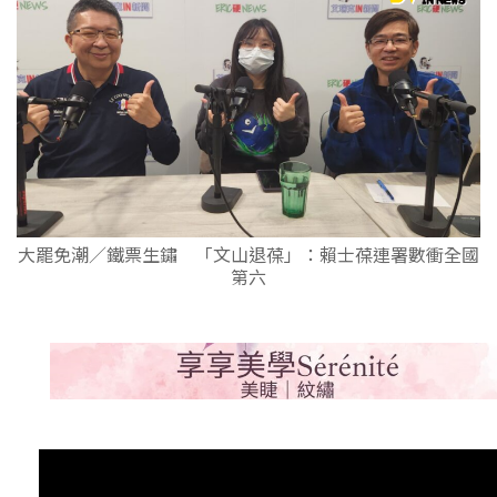
大罷免潮／鐵票生鏽 「文山退葆」：賴士葆連署數衝全國
第六