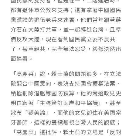
國民黨的支持者，但是在一、二階連署時，
都有退休軍公教來支持；還有拿著中國國民
黨黨證的退伍老兵來連署，他們當年跟著蔣
介石在大陸打共軍，並一起轉進台灣，且準
備反攻大陸，現在看到國民黨立委不反共
了，甚至親共，完全無法忍受，毅然決然出
面連署。
「高麗菜」說，賴士葆的問題很多，在立法
院迎合中國意向，表決支持國會擴權法案、
積極刪除潛艦等國防預算，他的競選政見更
明白寫著「主張簽訂兩岸和平協議」，甚至
散布「疑美論」，而他的女兒卻住在美國當
牙醫師，這樣的雙標無視台灣人民的觀感；
「高麗菜」還批評，賴士葆的立場是「反對