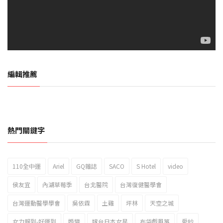
編輯推薦
熱門關鍵字
110全中運
Ariel
GQ雜誌
SACO
S Hotel
video
2023新北市北海岸國際風箏節「風在石起」霸氣回歸
侯友宜
內湖草莓季
台北醫院
台灣復健醫學會
台灣運動醫學學會
吳依霖
土雞
坪林
天空之城
女力報到-好運到
婚變
嫁台日本女星
布袋戲風箏
愛紗