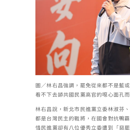
圖／林右昌強調，罷免從來都不是藍
看不下去舔共國民黨高官的噁心面孔
林右昌說，新北市民進黨立委林淑芬
都是台灣民主的戰將，在國會對抗鴨
惜民進黨卻有八位優秀立委遭到「惡