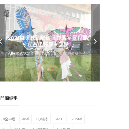
黃偉哲發放武聖夜市加碼夜市消費
券 呼籲做好登革熱防疫
2023 年 9 月 23 日
編輯:
總編輯
熱門關鍵字
110全中運
Ariel
GQ雜誌
SACO
S Hotel