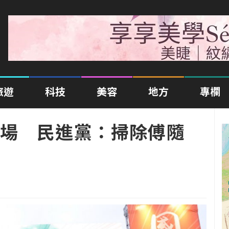
旅遊
科技
美容
地方
專欄
場 民進黨：掃除傅隨