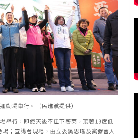
二運動場舉行。（民進黨提供）
場舉行，即使天後不佳下著雨，頂著13度低
滿會場；宣講會現場，由立委吳思瑤及黨發言人