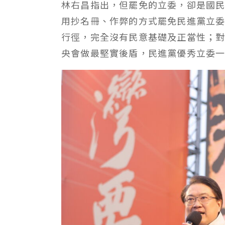
林右昌指出，但罷免的立委，卻是國
用抄名冊、作弊的方式罷免民進黨立
行徑，完全沒有民意基礎及正當性；
央會做最堅實後盾，民進黨優秀立委