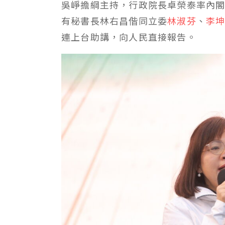
吳崢擔綱主持，行政院長卓榮泰率內
有秘書長林右昌偕同立委
林淑芬
、
李
連上台助講，向人民直接報告。