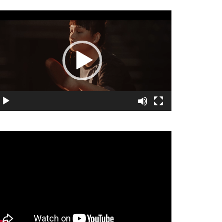
視
訊
播
放
器