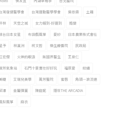
video
侯友宜
內湖草莓季
台北醫院
台灣復健醫學會
台灣運動醫學學會
吳依霖
土雞
坪林
天空之城
女力報到-好運到
婚變
嫁台日本女星
布袋戲風箏
愛紗
日本農業株式會社
星予
林瀛洲
柯文哲
樂生療養院
民政局
江宏傑
火神的眼淚
無國界醫生
王泉仁
瑞芳氣象站
石門十景實在好好玩
福原愛
紋繡
美睫
艾瑞兒美學
萬芳醫院
蜜唇
角頭－浪流連
邱澤
金屬彈簧
陳庭妮
隱世THE ARCADIA
風梨風箏
麻衣