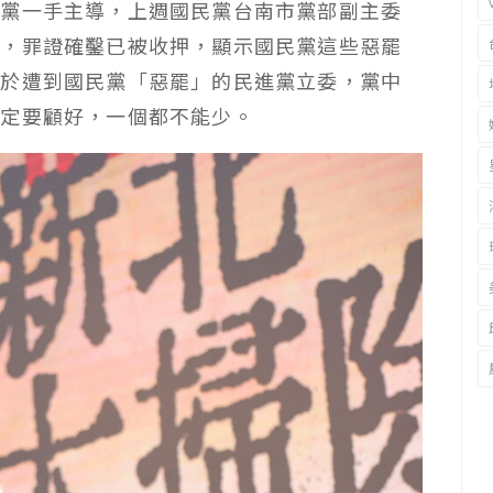
民黨一手主導，上週國民黨台南市黨部副主委
委，罪證確鑿已被收押，顯示國民黨這些惡罷
對於遭到國民黨「惡罷」的民進黨立委，黨中
一定要顧好，一個都不能少。