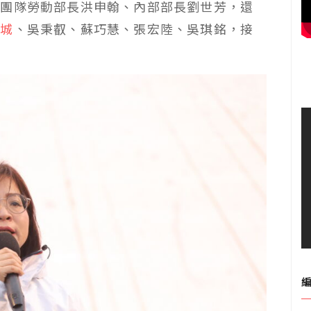
閣團隊勞動部長洪申翰、內部部長劉世芳，還
坤城
、吳秉叡、蘇巧慧、張宏陸、吳琪銘，接