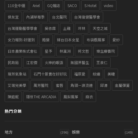
110全中運
Ariel
GQ雜誌
SACO
S Hotel
video
侯友宜
內湖草莓季
台北醫院
台灣復健醫學會
台灣運動醫學學會
吳依霖
土雞
坪林
天空之城
女力報到-好運到
婚變
嫁台日本女星
布袋戲風箏
愛紗
日本農業株式會社
星予
林瀛洲
柯文哲
樂生療養院
民政局
江宏傑
火神的眼淚
無國界醫生
王泉仁
瑞芳氣象站
石門十景實在好好玩
福原愛
紋繡
美睫
艾瑞兒美學
萬芳醫院
蜜唇
角頭－浪流連
邱澤
金屬彈簧
陳庭妮
隱世THE ARCADIA
風梨風箏
麻衣
熱門分類
地方
娛樂
(396)
(149)