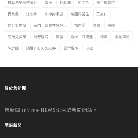
日本農業株式會社
星予
林瀛洲
柯文哲
樂生療養院
民政局
江宏傑
火神的眼淚
無國界醫生
王泉仁
瑞芳氣象站
石門十景實在好好玩
福原愛
紋繡
美睫
艾瑞兒美學
萬芳醫院
蜜唇
角頭－浪流連
邱澤
金屬彈簧
陳庭妮
隱世THE ARCADIA
風梨風箏
麻衣
關於集新聞
集新聞 intime NEWS生活型新聞網站。
隨選新聞