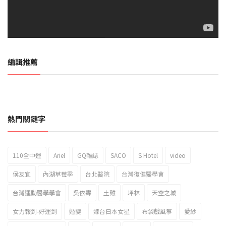
編輯推薦
熱門關鍵字
110全中運
Ariel
GQ雜誌
SACO
S Hotel
video
2023新北市北海岸國際風箏節「風在石起」霸氣回歸
侯友宜
內湖草莓季
台北醫院
台灣復健醫學會
台灣運動醫學學會
吳依霖
土雞
坪林
天空之城
女力報到-好運到
婚變
嫁台日本女星
布袋戲風箏
愛紗