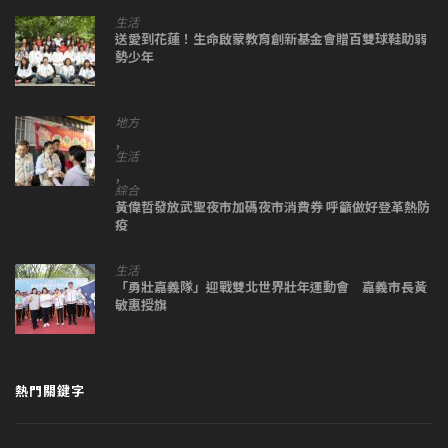
生活
送愛到花蓮！生命啟蒙教育創新基金會贈百雙球鞋助弱
勢少年
地方
,
生活
,
綜合
黃偉哲發放武聖夜市加碼夜市消費券 呼籲做好登革熱防
疫
生活
「勇壯嘉義隊」迎戰雙北世界壯年運動會 嘉義市長黃
敏惠授旗
熱門關鍵字