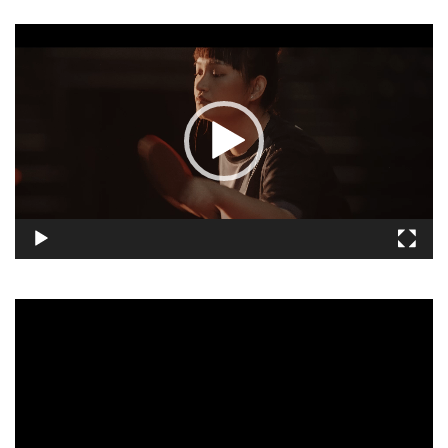
視
訊
播
放
器