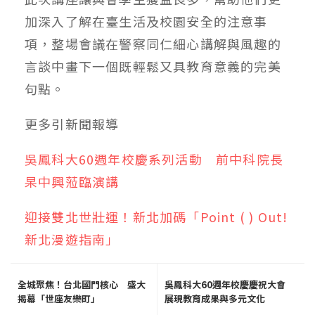
加深入了解在臺生活及校園安全的注意事
項，整場會議在警察同仁細心講解與風趣的
言談中畫下一個既輕鬆又具教育意義的完美
句點。
更多
引新聞
報導
吳鳳科大60週年校慶系列活動 前中科院長
杲中興蒞臨演講
迎接雙北世壯運！新北加碼「Point ( ) Out!
新北漫遊指南」
全城聚焦！台北國門核心 盛大
吳鳳科大60週年校慶慶祝大會
揭幕「世座友樂町」
展現教育成果與多元文化