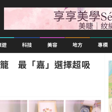
旅遊
科技
美容
地方
專欄
籠 最「嘉」選擇超吸