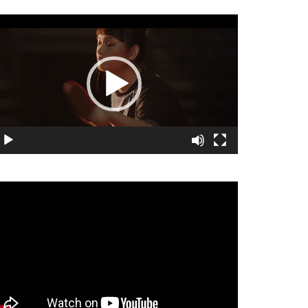
視
訊
播
放
器