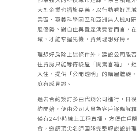
大型企業也插旗嘉義，以行動看好區
業區、嘉義科學園區和亞洲無人機AI
展優勢。對自住與置產消費者而言，
域，才能掌握先機，買到理想好房。
理想好房除上述條件外，建設公司能
往買房只能等待驗屋「開驚喜箱」，
入住，提供「公開透明」的購屋體驗，
庭有感見證。
過去合約簽訂多由代銷公司進行，日
約開始，便由公司人員為客戶逐條解
僅有24小時線上工程直播，方便住戶
會，邀請頂尖名師團隊完整解說設計