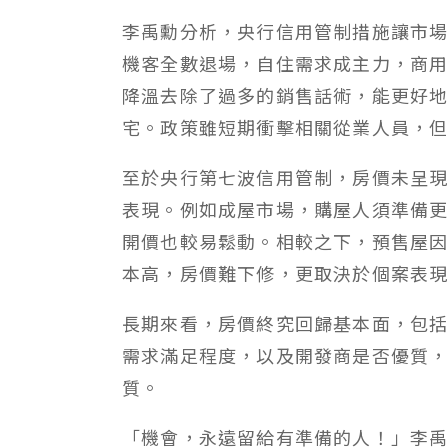
李禹勳分析，央行信用管制措施讓市
機客全數退場，自住需求成主力，商
降溫去除了過多的銷售話術，能更好
宅。政策雖短期衝擊相關從業人員，
至於央行第七波信用管制，房價未呈
表現。例如成屋市場，購屋人須準備
開價也較易鬆動。相較之下，預售屋
本高，房價難下修，更取決於個案表
長期來看，房價終究回歸基本面，包
需求滿足程度，以及開發商是否優質
質。
「機會，永遠留給有準備的人！」李