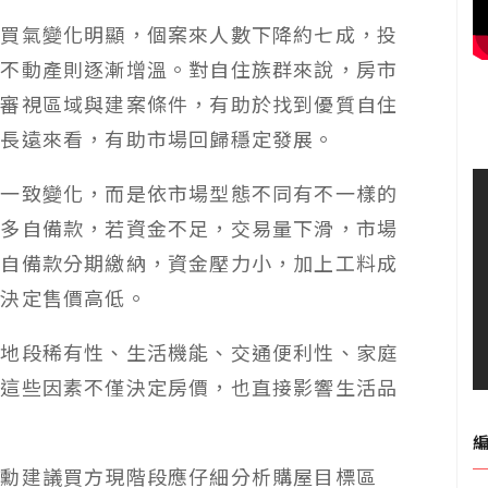
場買氣變化明顯，個案來人數下降約七成，投
用不動產則逐漸增溫。對自住族群來說，房市
地審視區域與建案條件，有助於找到優質自住
但長遠來看，有助市場回歸穩定發展。
現一致變化，而是依市場型態不同有不一樣的
更多自備款，若資金不足，交易量下滑，市場
因自備款分期繳納，資金壓力小，加上工料成
現決定售價高低。
括地段稀有性、生活機能、交通便利性、家庭
，這些因素不僅決定房價，也直接影響生活品
禹勳建議買方現階段應仔細分析購屋目標區