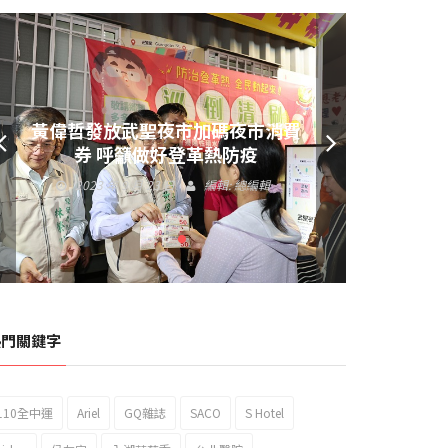
黃偉哲發放武聖夜市加碼夜市消費
券 呼籲做好登革熱防疫
2023 年 9 月 23 日
編輯:
總編輯
熱門關鍵字
110全中運
Ariel
GQ雜誌
SACO
S Hotel