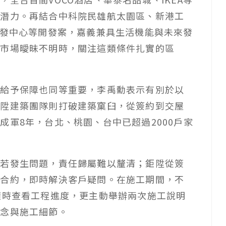
域潛力。再結合中科院民雄航太園區、新港工
研發中心等開發案，嘉義兼具生活機能與未來發
在市場曖昧不明時，關注這類條件扎實的區
否給予保障也同等重要，李禹勳表示有別於以
鉅陞建築團隊則打破建築窠臼，從簽約到交屋
成軍8年，台北、桃園、台中已超過2000戶家
後若發生問題，責任歸屬難以釐清；鉅陞從簽
釋合約，即時解決客戶疑問。在施工期間，不
隨時查看工程進度，更主動舉辦兩次施工說明
理念與施工細節。