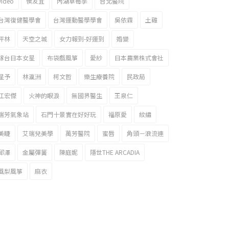
video
侯友宜
內湖草莓季
台北醫院
台灣復健醫學會
台灣運動醫學學會
吳依霖
土雞
坪林
天空之城
女力報到-好運到
婚變
嫁台日本女星
布袋戲風箏
愛紗
日本農業株式會社
星予
林瀛洲
柯文哲
樂生療養院
民政局
江宏傑
火神的眼淚
無國界醫生
王泉仁
瑞芳氣象站
石門十景實在好好玩
福原愛
紋繡
美睫
艾瑞兒美學
萬芳醫院
蜜唇
角頭－浪流連
邱澤
金屬彈簧
陳庭妮
隱世THE ARCADIA
風梨風箏
麻衣