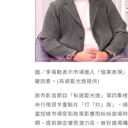
圖／李禹勳表示市場進入「個案表現
鍵因素。
(
有感鉅光燈提供
)
房市影音節目「有感鉅光燈」第四集
央行限貸令重點在「打『炒』房」，
當短線市場受到政策影響而紛紛退場
期，提前鎖定優質潛力區，做好進場