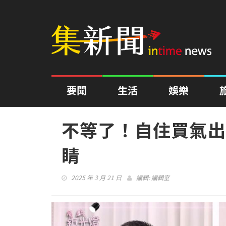
要聞
生活
娛樂
不等了！自住買氣出
睛
2025 年 3 月 21 日
編輯:
編輯室