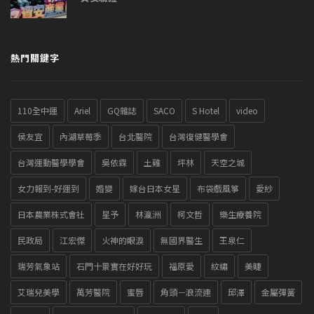
熱門關鍵字
110全中運
Ariel
GQ雜誌
SACO
S Hotel
video
侯友宜
內湖草莓季
台北醫院
台灣復健醫學會
台灣運動醫學學會
吳依霖
土雞
坪林
天空之城
女力報到-好運到
婚變
嫁台日本女星
布袋戲風箏
愛紗
日本農業株式會社
星予
林瀛洲
柯文哲
樂生療養院
民政局
江宏傑
火神的眼淚
無國界醫生
王泉仁
瑞芳氣象站
石門十景實在好好玩
福原愛
紋繡
美睫
艾瑞兒美學
萬芳醫院
蜜唇
角頭－浪流連
邱澤
金屬彈簧