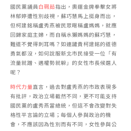
國民黨議員
白珮茹
指出，奧運金牌拳擊女將
林郁婷遭性別歧視，蘇巧慧馬上挺身而出，
但柯建銘稱盧秀燕被民眾暱稱盧媽媽，就應
回歸家庭主婦，而自稱水獺媽媽的蘇巧慧，
難道不覺得刺耳嗎？如連譴責柯建銘的道德
勇氣都沒，如何說服新北市民接受一位「有
流量就蹭、遇權勢就躲」的女性市長候選人
呢？
時代力量
直言，過去對盧秀燕的市政表現多
有批評，政治立場截然不同，更不可能支持
國民黨的盧秀燕當總統，但這不會改變對失
格性平言論的立場；每個人參與政治的機
會，不應該因為性別而有不同，女性參與公