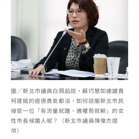
圖／新北市議員白珮茹說，蘇巧慧如連譴責
柯建銘的道德勇氣都沒，如何說服新北市民
接受一位「有流量就蹭、遇權勢就躲」的女
性市長候選人呢？（新北市議員陳偉杰提
供）