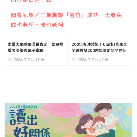
國會亂象／三黨黨鞭「篡位」成功 大罷免
成也老柯、敗也老柯
南華大學辦學深獲肯定 繁星推
200年專注製鞋！Clarks旗艦店
薦吸引優秀學子青睞
全球首發200週年限定新品嶄新
登場
2025 年 3 月 18 日
2025 年 3 月 20 日