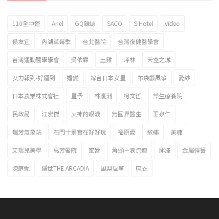
110全中運
Ariel
GQ雜誌
SACO
S Hotel
video
2023新北市北海岸國際風箏節「風在石起」霸氣回歸
侯友宜
內湖草莓季
台北醫院
台灣復健醫學會
台灣運動醫學學會
吳依霖
土雞
坪林
天空之城
女力報到-好運到
婚變
嫁台日本女星
布袋戲風箏
愛紗
日本農業株式會社
星予
林瀛洲
柯文哲
樂生療養院
民政局
江宏傑
火神的眼淚
無國界醫生
王泉仁
瑞芳氣象站
石門十景實在好好玩
福原愛
紋繡
美睫
艾瑞兒美學
萬芳醫院
蜜唇
角頭－浪流連
邱澤
金屬彈簧
陳庭妮
隱世THE ARCADIA
風梨風箏
麻衣