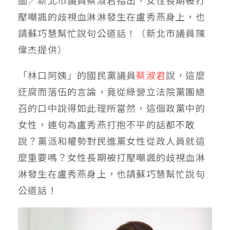
壓嘲諷的歧視血淋淋發生在盧秀燕身上，也
請蘇巧慧幫忙說句公道話！（新北市議員陳
偉杰提供）
「林口阿姨」的國民黨議員
蔡淑君
說，這麼
迂腐而落伍的言論，竟從綠營立法院黨團總
召的口中說得如此理所當然，這個政黨中的
女性，連句為盧秀燕打抱不平的話都不敢
說？黨派和權勢對民進黨女性從政人員就這
麼重要嗎？女性長期被打壓嘲諷的歧視血淋
淋發生在盧秀燕身上，也請蘇巧慧幫忙說句
公道話！