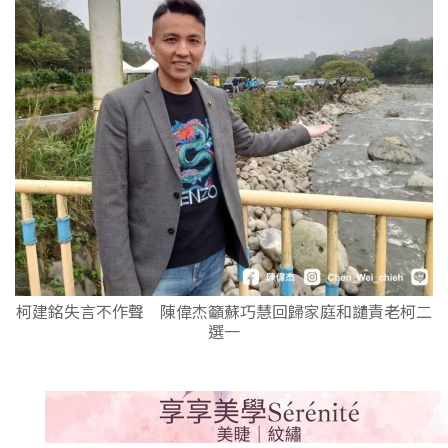
柯建銘失言不作聲 陳偉杰籲蘇巧慧回歸家庭和譴責老柯二
選一