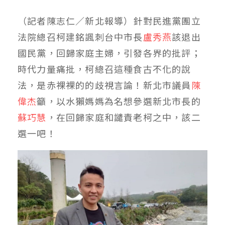
（記者陳志仁／新北報導）針對民進黨團立
法院總召柯建銘諷刺台中市長
盧秀燕
該退出
國民黨，回歸家庭主婦，引發各界的批評；
時代力量痛批，柯總召這種食古不化的說
法，是赤裸裸的的歧視言論！新北市議員
陳
偉杰
籲，以水獺媽媽為名想參選新北市長的
蘇巧慧
，在回歸家庭和譴責老柯之中，該二
選一吧！