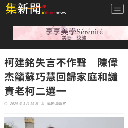
Togg
navi
柯建銘失言不作聲 陳偉
杰籲蘇巧慧回歸家庭和譴
責老柯二選一
2025 年 3 月 19 日
編輯:
編輯室