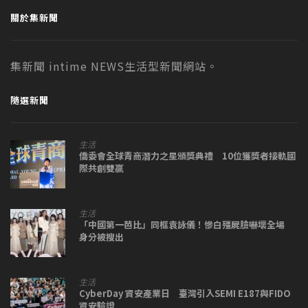
關於集新聞
集新聞 intime NEWS生活型新聞網站。
隨選新聞
生活
僑委會全球青商潛力之星頒獎典禮 10位獲獎者接軌國
際共創雙贏
生活
「中國第一芭比」同框袁詠儀！慘白殭屍臉嚇壞全場
身分被搜出
生活
CyberDay 資安產業日 臺灣引入SEMI E187與FIDO
資安驗證