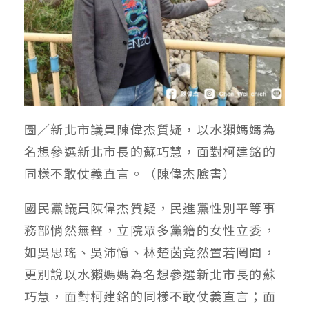
圖／新北市議員陳偉杰質疑，以水獺媽媽為
名想參選新北市長的蘇巧慧，面對柯建銘的
同樣不敢仗義直言。（陳偉杰臉書）
國民黨議員陳偉杰質疑，民進黨性別平等事
務部悄然無聲，立院眾多黨籍的女性立委，
如吳思瑤、吳沛憶、林楚茵竟然置若罔聞，
更別說以水獺媽媽為名想參選新北市長的蘇
巧慧，面對柯建銘的同樣不敢仗義直言；面