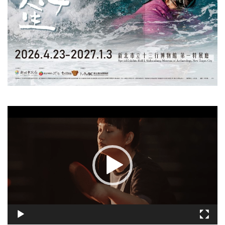
視
訊
播
放
器