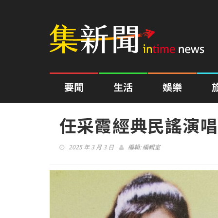
要聞
生活
娛樂
任采霞經典民謠演唱
2025 年 3 月 3 日
編輯:
編輯室