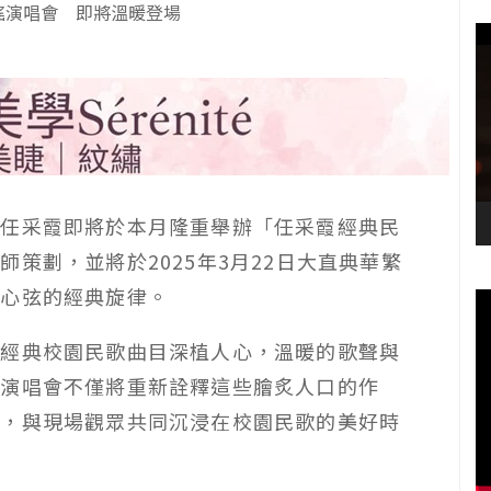
謠演唱會 即將溫暖登場
后任采霞即將於本月隆重舉辦「任采霞經典民
老師策劃，並將於
2025
年
3
月
22
日大直典華繁
人心弦的經典旋律。
等經典校園民歌曲目深植人心，溫暖的歌聲與
次演唱會不僅將重新詮釋這些膾炙人口的作
目，與現場觀眾共同沉浸在校園民歌的美好時