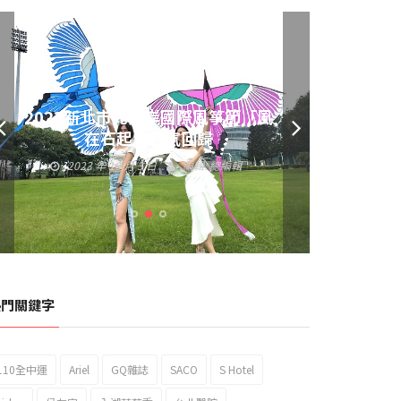
黃偉哲發放武聖夜市加碼夜市消費
券 呼籲做好登革熱防疫
2023 年 9 月 23 日
編輯:
總編輯
熱門關鍵字
110全中運
Ariel
GQ雜誌
SACO
S Hotel