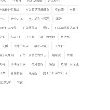
video
侯友宜
內湖草莓季
台北醫院
台灣復健醫學會
台灣運動醫學學會
吳依霖
土雞
坪林
天空之城
女力報到-好運到
婚變
嫁台日本女星
布袋戲風箏
愛紗
日本農業株式會社
星予
林瀛洲
柯文哲
樂生療養院
民政局
江宏傑
火神的眼淚
無國界醫生
王泉仁
瑞芳氣象站
石門十景實在好好玩
福原愛
紋繡
美睫
艾瑞兒美學
萬芳醫院
蜜唇
角頭－浪流連
邱澤
金屬彈簧
陳庭妮
隱世THE ARCADIA
風梨風箏
麻衣