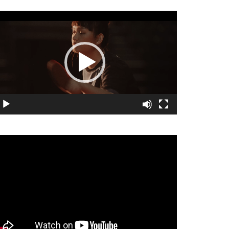
視
訊
播
放
器