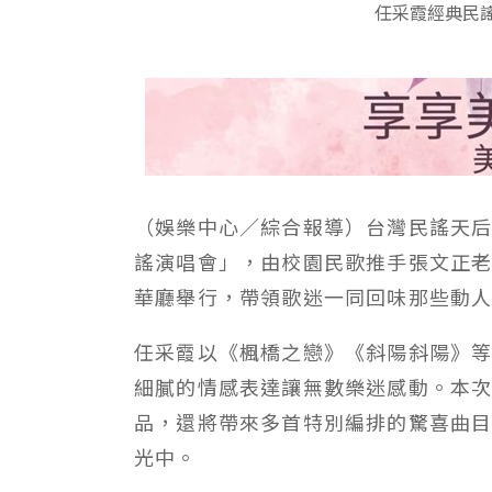
任采霞經典民
（娛樂中心／綜合報導）台灣民謠天
謠演唱會」，由校園民歌推手張文正
華廳舉行，帶領歌迷一同回味那些動
任采霞以《楓橋之戀》《斜陽斜陽》
細膩的情感表達讓無數樂迷感動。本
品，還將帶來多首特別編排的驚喜曲
光中。