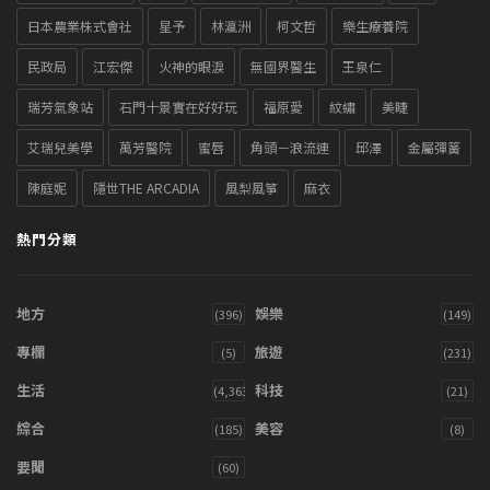
日本農業株式會社
星予
林瀛洲
柯文哲
樂生療養院
民政局
江宏傑
火神的眼淚
無國界醫生
王泉仁
瑞芳氣象站
石門十景實在好好玩
福原愛
紋繡
美睫
艾瑞兒美學
萬芳醫院
蜜唇
角頭－浪流連
邱澤
金屬彈簧
陳庭妮
隱世THE ARCADIA
風梨風箏
麻衣
熱門分類
地方
娛樂
(396)
(149)
專欄
旅遊
(5)
(231)
生活
科技
(4,363)
(21)
綜合
美容
(185)
(8)
要聞
(60)