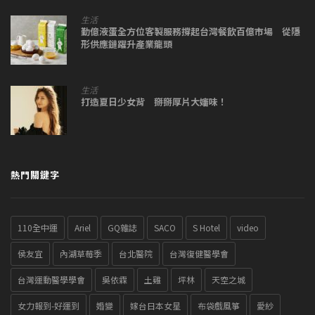
生活
勤億液蛋全方位客製服務撐起台灣餐飲百億市場 從隱
形供應鏈躍升產業龍頭
生活
打造夏日少女背 掰掰厚片大嬸味！
熱門關鍵字
110全中運
Ariel
GQ雜誌
SACO
S Hotel
video
侯友宜
內湖草莓季
台北醫院
台灣復健醫學會
台灣運動醫學學會
吳依霖
土雞
坪林
天空之城
女力報到-好運到
婚變
嫁台日本女星
布袋戲風箏
愛紗