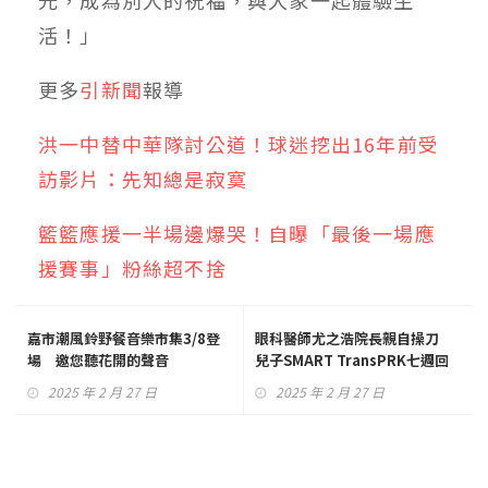
活！」
更多
引新聞
報導
洪一中替中華隊討公道！球迷挖出16年前受
訪影片：先知總是寂寞
籃籃應援一半場邊爆哭！自曝「最後一場應
援賽事」粉絲超不捨
嘉市潮風鈴野餐音樂市集3/8登
眼科醫師尤之浩院長親自操刀
場 邀您聽花開的聲音
兒子SMART TransPRK七週回
診1.0視力
2025 年 2 月 27 日
2025 年 2 月 27 日