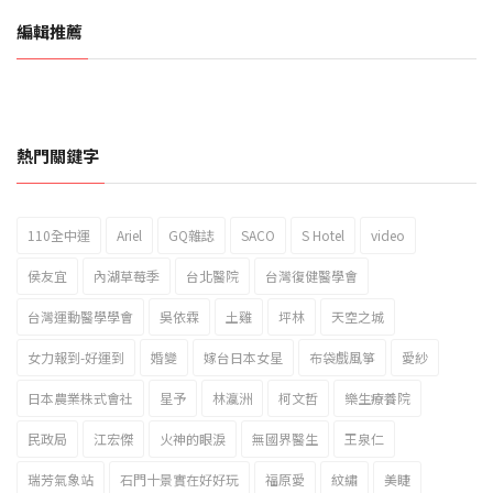
編輯推薦
熱門關鍵字
110全中運
Ariel
GQ雜誌
SACO
S Hotel
video
2023新北市北海岸國際風箏節「風在石起」霸氣回歸
侯友宜
內湖草莓季
台北醫院
台灣復健醫學會
台灣運動醫學學會
吳依霖
土雞
坪林
天空之城
女力報到-好運到
婚變
嫁台日本女星
布袋戲風箏
愛紗
日本農業株式會社
星予
林瀛洲
柯文哲
樂生療養院
民政局
江宏傑
火神的眼淚
無國界醫生
王泉仁
瑞芳氣象站
石門十景實在好好玩
福原愛
紋繡
美睫