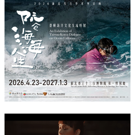
視
訊
播
放