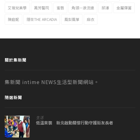
艾瑞兒美學
萬芳醫院
蜜唇
角頭－浪流連
邱澤
金屬彈簧
陳庭妮
隱世THE ARCADIA
風梨風箏
麻衣
關於集新聞
集新聞 intime NEWS生活型新聞網站。
隨選新聞
生活
低溫來襲 新北啟動關懷行動守護街友長者