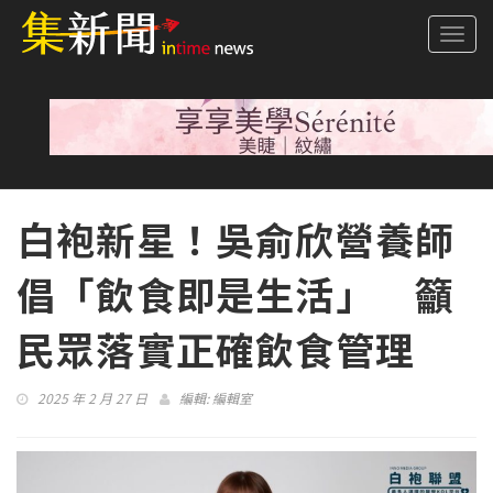
Togg
navi
白袍新星！吳俞欣營養師
倡「飲食即是生活」 籲
民眾落實正確飲食管理
2025 年 2 月 27 日
編輯:
編輯室