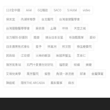
110全中運
Ariel
GQ雜誌
SACO
S Hotel
video
2023新北市北海岸國際風箏節「風在石起」霸氣回歸
侯友宜
內湖草莓季
台北醫院
台灣復健醫學會
台灣運動醫學學會
吳依霖
土雞
坪林
天空之城
女力報到-好運到
婚變
嫁台日本女星
布袋戲風箏
愛紗
日本農業株式會社
星予
林瀛洲
柯文哲
樂生療養院
民政局
江宏傑
火神的眼淚
無國界醫生
王泉仁
瑞芳氣象站
石門十景實在好好玩
福原愛
紋繡
美睫
艾瑞兒美學
萬芳醫院
蜜唇
角頭－浪流連
邱澤
金屬彈簧
陳庭妮
隱世THE ARCADIA
風梨風箏
麻衣