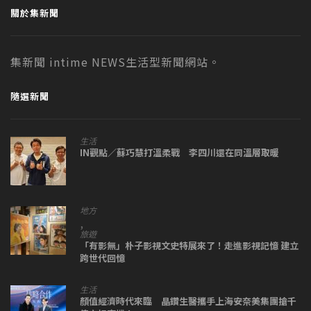
關於集新聞
集新聞 intime NEWS生活型新聞網站。
隨選新聞
生活
IN觀點／蘇巧慧打溫柔戰 李四川還在同溫層取暖
地方
,
旅遊
「有影無」朴子影視文史特展來了！走進影視記憶 建立
跨世代回憶
生活
顏值經濟時代來臨 晶鑽生醫攜手上海安奈美集團搶千