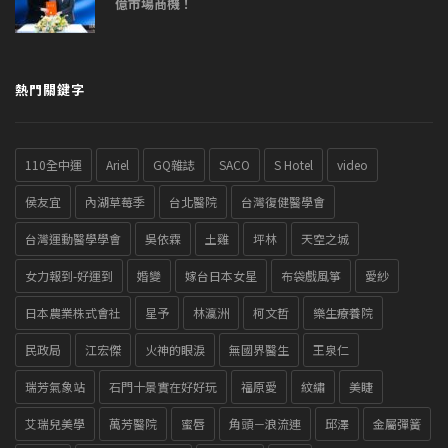
億市場商機！
熱門關鍵字
110全中運
Ariel
GQ雜誌
SACO
S Hotel
video
侯友宜
內湖草莓季
台北醫院
台灣復健醫學會
台灣運動醫學學會
吳依霖
土雞
坪林
天空之城
女力報到-好運到
婚變
嫁台日本女星
布袋戲風箏
愛紗
日本農業株式會社
星予
林瀛洲
柯文哲
樂生療養院
民政局
江宏傑
火神的眼淚
無國界醫生
王泉仁
瑞芳氣象站
石門十景實在好好玩
福原愛
紋繡
美睫
艾瑞兒美學
萬芳醫院
蜜唇
角頭－浪流連
邱澤
金屬彈簧