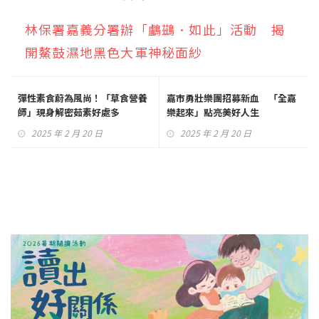
林保署嘉義分署辦「鸕鷀．如此」活動 揭
開鰲鼓濕地黑色大軍神秘面紗
彈性素食蔚為風尚！「草食營養
嘉市勇壯樂團招募新血 「全嘉
師」現身解密茹素好處多
樂起來」點亮美好人生
2025 年 2 月 20 日
2025 年 2 月 20 日