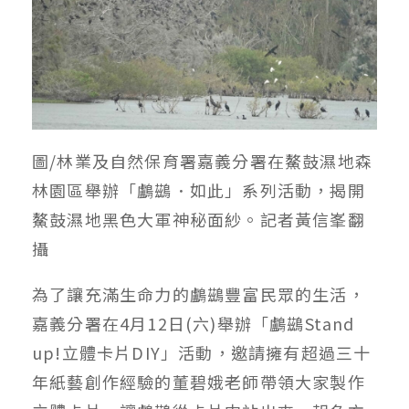
圖/林業及自然保育署嘉義分署在鰲鼓濕地森
林園區舉辦「鸕鷀．如此」系列活動，揭開
鰲鼓濕地黑色大軍神秘面紗。記者黃信峯翻
攝
為了讓充滿生命力的鸕鷀豐富民眾的生活，
嘉義分署在4月12日(六)舉辦「鸕鷀Stand
up!立體卡片DIY」活動，邀請擁有超過三十
年紙藝創作經驗的董碧娥老師帶領大家製作