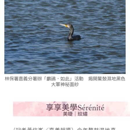
林保署嘉義分署辦「鸕鷀．如此」活動 揭開鰲鼓濕地黑色
大軍神秘面紗
（記者黃信峯／嘉義報導）今年鰲鼓濕地喜