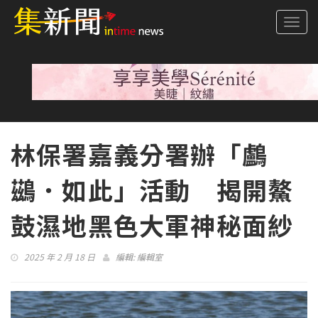
Togg
navi
林保署嘉義分署辦「鸕
鷀．如此」活動 揭開鰲
鼓濕地黑色大軍神秘面紗
2025 年 2 月 18 日
編輯:
編輯室