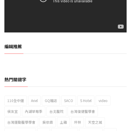
編輯推薦
熱門關鍵字
110全中運
Ariel
GQ雜誌
SACO
S Hotel
video
2023新北市北海岸國際風箏節「風在石起」霸氣回歸
侯友宜
內湖草莓季
台北醫院
台灣復健醫學會
台灣運動醫學學會
吳依霖
土雞
坪林
天空之城