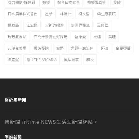
女力報到-好運到
婚變
嫁台日本女星
布袋戲風箏
愛紗
日本農業株式會社
星予
林瀛洲
柯文哲
樂生療養院
民政局
江宏傑
火神的眼淚
無國界醫生
王泉仁
瑞芳氣象站
石門十景實在好好玩
福原愛
紋繡
美睫
艾瑞兒美學
萬芳醫院
蜜唇
角頭－浪流連
邱澤
金屬彈簧
陳庭妮
隱世THE ARCADIA
風梨風箏
麻衣
關於集新聞
集新聞 intime NEWS生活型新聞網站。
隨選新聞