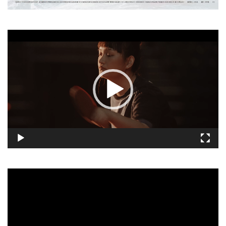
視
訊
播
放
器