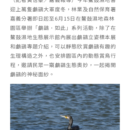
迎上萬隻鸕鷀大軍度冬，林業及自然保育署
嘉義分署即日起至6月15日在鰲鼓濕地森林
園區舉辦「鸕鷀．如此」系列活動，除了在
鰲鼓濕地生態展示館內展出鸕鷀立姿標本展
和鸕鷀專題介紹，可以靜態欣賞鸕鷀有趣的
生理構造之外，也安排園區內的動態賞鳥行
程，邀請民眾一窺鸕鷀生態奧妙，一起揭開
鸕鷀的神秘面紗。