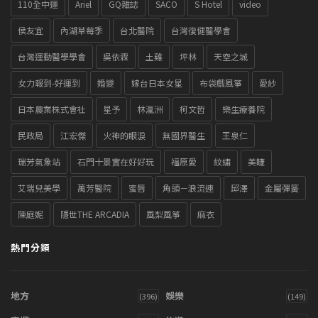
110全中運
Ariel
GQ雜誌
SACO
S Hotel
video
侯友宜
內湖草莓季
台北醫院
台灣復健醫學會
台灣運動醫學學會
吳依霖
土雞
坪林
天空之城
女力報到-好運到
婚變
嫁台日本女星
布袋戲風箏
愛紗
日本農業株式會社
星予
林瀛洲
柯文哲
樂生療養院
民政局
江宏傑
火神的眼淚
無國界醫生
王泉仁
瑞芳氣象站
石門十景實在好好玩
福原愛
紋繡
美睫
艾瑞兒美學
萬芳醫院
蜜唇
角頭－浪流連
邱澤
金屬彈簧
陳庭妮
隱世THE ARCADIA
風梨風箏
麻衣
熱門分類
地方
娛樂
(396)
(149)