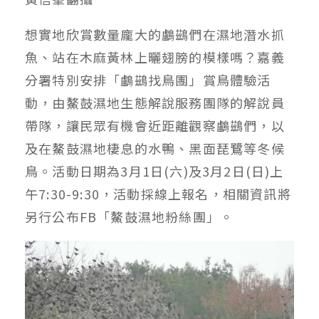
想實地欣賞數量龐大的鸕鷀們在濕地潛水抓
魚、站在木麻黃林上曬翅膀的模樣嗎？嘉義
分署特別安排「鸕鷀找鳥團」賞鳥體驗活
動，由鰲鼓濕地生態解說服務團隊的解說員
帶隊，讓民眾有機會近距離觀察鸕鷀們，以
及在鰲鼓濕地棲息的水鴨、黑面琵鷺等冬候
鳥。活動日期為3月1日(六)及3月2日(日)上
午7:30-9:30，活動採線上報名，相關資訊將
另行公布FB「鰲鼓濕地粉絲團」。