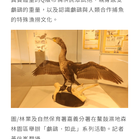
鸕鷀的重量，以及認識鸕鷀與人類合作捕魚
的特殊漁撈文化。
圖/林業及自然保育署嘉義分署在鰲鼓濕地森
林園區舉辦「鸕鷀．如此」系列活動。記者
黃信峯翻攝