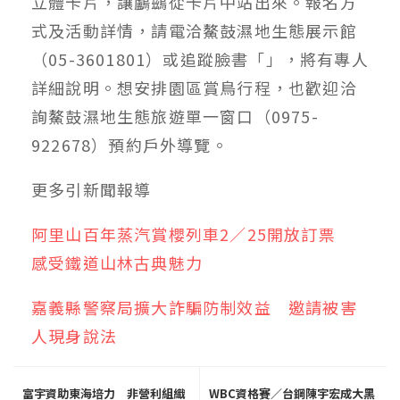
立體卡片，讓鸕鷀從卡片中站出來。報名方
式及活動詳情，請電洽鰲鼓濕地生態展示館
（05-3601801）或追蹤臉書「」，將有專人
詳細說明。想安排園區賞鳥行程，也歡迎洽
詢鰲鼓濕地生態旅遊單一窗口（0975-
922678）預約戶外導覽。
更多
引新聞
報導
阿里山百年蒸汽賞櫻列車2／25開放訂票
感受鐵道山林古典魅力
嘉義縣警察局擴大詐騙防制效益 邀請被害
人現身說法
富宇資助東海培力 非營利組織
WBC資格賽／台鋼陳宇宏成大黑