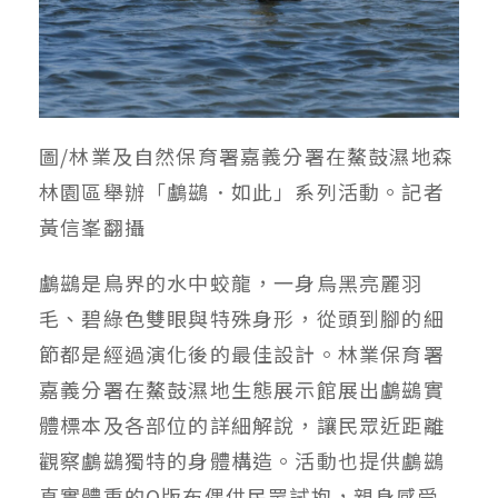
圖/林業及自然保育署嘉義分署在鰲鼓濕地森
林園區舉辦「鸕鷀．如此」系列活動。記者
黃信峯翻攝
鸕鷀是鳥界的水中蛟龍，一身烏黑亮麗羽
毛、碧綠色雙眼與特殊身形，從頭到腳的細
節都是經過演化後的最佳設計。林業保育署
嘉義分署在鰲鼓濕地生態展示館展出鸕鷀實
體標本及各部位的詳細解說，讓民眾近距離
觀察鸕鷀獨特的身體構造。活動也提供鸕鷀
真實體重的Q版布偶供民眾試抱，親身感受