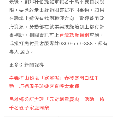
最後，劉邦棟也提醒求職者千萬不要自我設
限，要勇敢走出舒適圈嘗試不同事物，如果
在職場上還沒有找到職涯方向，歡迎善用政
府資源，勞動部在就業與技能培訓上都有計
畫補助，相關資訊可上
台灣就業通網
查詢，
或撥打免付費客服專線0800-777-888，都有
專人協助。
更多
引新聞
報導
嘉義梅山秘境「寒溪呢」春櫻盛開白紅爭
艷 巧遇周子瑜遊客直呼太幸運
民雄鄉公所辦理「元宵創意慶典」活動 逾
千名親子家庭同樂