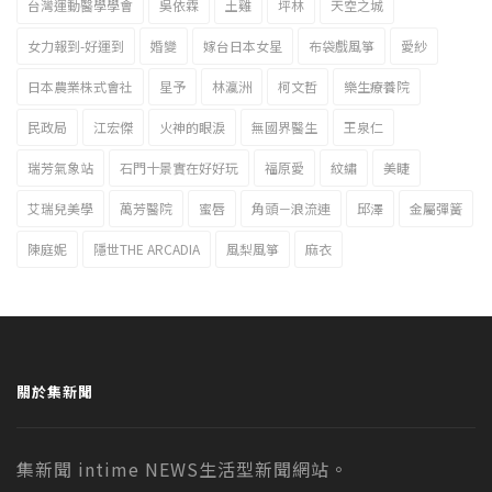
台灣運動醫學學會
吳依霖
土雞
坪林
天空之城
女力報到-好運到
婚變
嫁台日本女星
布袋戲風箏
愛紗
日本農業株式會社
星予
林瀛洲
柯文哲
樂生療養院
民政局
江宏傑
火神的眼淚
無國界醫生
王泉仁
瑞芳氣象站
石門十景實在好好玩
福原愛
紋繡
美睫
艾瑞兒美學
萬芳醫院
蜜唇
角頭－浪流連
邱澤
金屬彈簧
陳庭妮
隱世THE ARCADIA
風梨風箏
麻衣
關於集新聞
集新聞 intime NEWS生活型新聞網站。