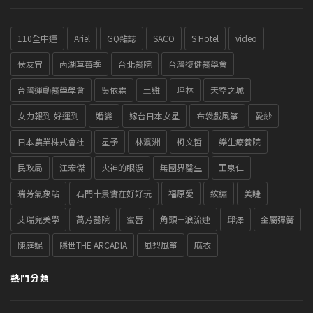
110全中運
Ariel
GQ雜誌
SACO
S Hotel
video
侯友宜
內湖草莓季
台北醫院
台灣復健醫學會
台灣運動醫學學會
吳依霖
土雞
坪林
天空之城
女力報到-好運到
婚變
嫁台日本女星
布袋戲風箏
愛紗
日本農業株式會社
星予
林瀛洲
柯文哲
樂生療養院
民政局
江宏傑
火神的眼淚
無國界醫生
王泉仁
瑞芳氣象站
石門十景實在好好玩
福原愛
紋繡
美睫
艾瑞兒美學
萬芳醫院
蜜唇
角頭－浪流連
邱澤
金屬彈簧
陳庭妮
隱世THE ARCADIA
風梨風箏
麻衣
熱門分類