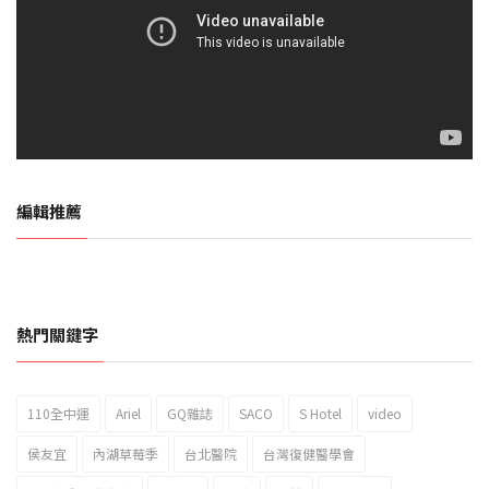
編輯推薦
熱門關鍵字
110全中運
Ariel
GQ雜誌
SACO
S Hotel
video
2023新北市北海岸國際風箏節「風在石起」霸氣回歸
侯友宜
內湖草莓季
台北醫院
台灣復健醫學會