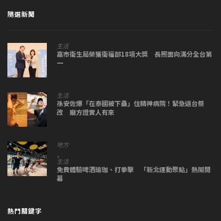
隨選新聞
生活
嘉市衛生局榮獲衛福部18項大獎 長照面向滿分全台第
一
生活
孫安佐爆「在泰國被下蠱」住精神病院！緊急返台祭
改 廟方證實人有來
地方
,
生活
免費體驗啤酒瑜珈、打拳擊 「新北運動聚點」熱鬧開
幕
熱門關鍵字