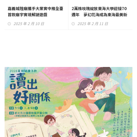
嘉義城隍廟攜手大業實中推全臺
2萬株玫瑰綻放東海大學迎接70
首款廟宇實境解謎遊戲
週年 夢幻花海成為東海最美新
景點
2025 年 2 月 10 日
2025 年 2 月 11 日