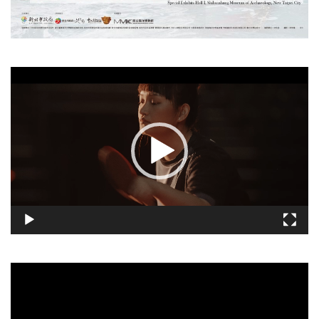
視
訊
播
放
器