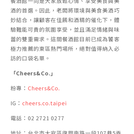
餐酒館一向是大家放鬆心情、享受美食與美
酒的首選。因此，老闆將環境與美食美酒巧
妙結合，讓顧客在佳餚和酒精的催化下，體
驗難能可貴的氛圍享受，並且滿足情緒與味
蕾的雙重需求。這間餐酒館目前已成為饕客
極力推薦的東區熱門場所，絕對值得納入必
訪的口袋名單。
「Cheers&Co.」
粉專：
Cheers&Co.
IG：
cheers.co.taipei
電話：02 2721 0277
地址：台北市大安區復興南路一段107巷5弄