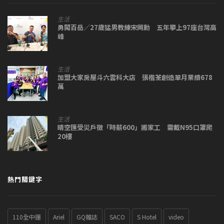
生活
勇闖百岳／27歲猛男教練宋岡勳 五年攀上97座台灣高
峰
生活
加盟大家房屋斗六雲科大店 張楷荃創造單月業績678
萬
生活
晴空匯受災戶徵「時薪600」搬家工 需戴N95口罩爬
20樓
熱門關鍵字
110全中運
Ariel
GQ雜誌
SACO
S Hotel
video