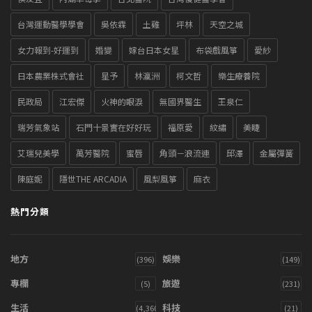
台灣運動醫學學會
吳依霖
土雞
坪林
天空之城
女力報到-好運到
婚變
嫁台日本女星
布袋戲風箏
愛紗
日本農業株式會社
星予
林瀛洲
柯文哲
樂生療養院
民政局
江宏傑
火神的眼淚
無國界醫生
王泉仁
瑞芳氣象站
石門十景實在好好玩
福原愛
紋繡
美睫
艾瑞兒美學
萬芳醫院
蜜唇
角頭－浪流連
邱澤
金屬彈簧
陳庭妮
隱世THE ARCADIA
風梨風箏
麻衣
熱門分類
地方
娛樂
(396)
(149)
專欄
旅遊
(5)
(231)
生活
科技
(4,360)
(21)