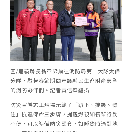
圖/嘉義縣長翁章梁前往消防局第二大隊太保
分隊，慰勞春節期間守護縣民生命財產安全
的消防夥伴們。記者黃信峯翻攝
防災宣導志工現場示範了「趴下、掩護、穩
住」抗震保命三步驟，提醒鄉親如長輩行動
不便，可以準備防災頭套，如睡覺時遇到地