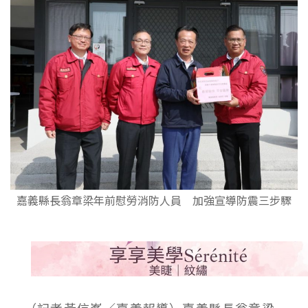
嘉義縣長翁章梁年前慰勞消防人員 加強宣導防震三步驟
（記者黃信峯／嘉義報導）嘉義縣長翁章梁