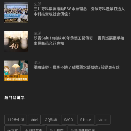
生活
三井牙科集團推動ESG永續理念 引領牙科產業打造人
本科技實現社會價值！
生活
莎露Salute綻放40年承襲工藝傳奇 百貨巡展攜手拾
米豐瓶范允菲亮相
生活
眼睛疲勞、模糊不適？點眼藥水舒緩這3關鍵更有效
熱門關鍵字
110全中運
Ariel
GQ雜誌
SACO
S Hotel
video
侯友宜
內湖草莓季
台北醫院
台灣復健醫學會