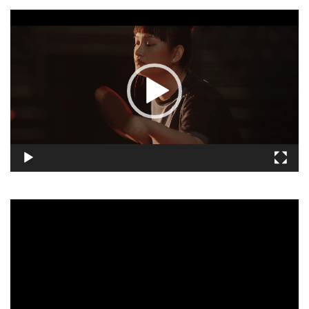
視
訊
播
放
器