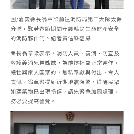
圖/嘉義縣長翁章梁前往消防局第二大隊太保
分隊，慰勞春節期間守護縣民生命財產安全
的消防夥伴們。記者黃信峯翻攝
縣長翁章梁表示，消防人員、義消、防宣及
救護義消兄弟姊妹，為維持社會正常運作，
犧牲與家人團聚的，無私奉獻與付出，令人
欽佩。翁章梁提到近期地震頻繁，提醒民眾
如建築物已出現損傷，請先緊急加固處理，
務必要提高警覺。