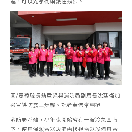
震，可以先拿枕頭護住頸部。
圖/嘉義縣長翁章梁與消防局副局長沈廷衡加
強宣導防震三步驟。記者黃信峯翻攝
消防局呼籲，小年夜開始會有一波冷氣團南
下，使用保暖電器設備需檢視電器設備用電