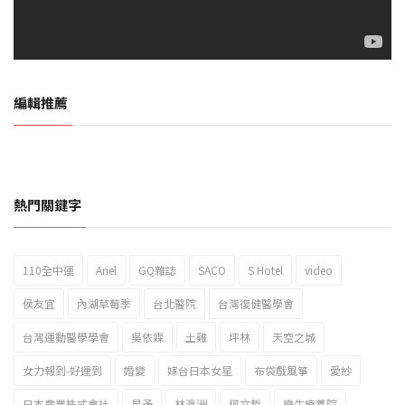
編輯推薦
熱門關鍵字
110全中運
Ariel
GQ雜誌
SACO
S Hotel
video
2023新北市北海岸國際風箏節「風在石起」霸氣回歸
侯友宜
內湖草莓季
台北醫院
台灣復健醫學會
台灣運動醫學學會
吳依霖
土雞
坪林
天空之城
女力報到-好運到
婚變
嫁台日本女星
布袋戲風箏
愛紗
日本農業株式會社
星予
林瀛洲
柯文哲
樂生療養院