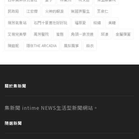
民政局
江宏傑
火神的眼淚
無國界醫生
王泉仁
瑞芳氣象站
石門十景實在好好玩
福原愛
紋繡
美睫
艾瑞兒美學
萬芳醫院
蜜唇
角頭－浪流連
邱澤
金屬彈簧
陳庭妮
隱世THE ARCADIA
風梨風箏
麻衣
關於集新聞
集新聞 intime NEWS生活型新聞網站。
隨選新聞