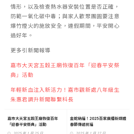
情形，以及檢查熱水器安裝位置是否正確，
防範一氧化碳中毒；與家人歡聚團圓要注意
爆竹煙火的施放安全，連假期間，平安開心
過好年。
更多
引新聞
報導
嘉市大天宮五穀王廟恢復百年「迎春平安祭
典」活動
年輕新血注入新活力！嘉市觀新處八年級生
朱惠君調升新聞聯繫科長
嘉市大天宮五穀王廟恢復百年
金蛇納福！2025百家廣播新媒體
「迎春平安祭典」活動
春節傳遞祝福
2025 年 1 月 25 日
2025 年 1 月 27 日