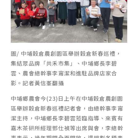
圖/ 中埔穀倉農創園區舉辦穀倉新春巡禮，
集結眾品牌「共禾市集」、中埔鄉長李碧
雲、農會總幹事李甯潔和進駐品牌店家合
影。記者黃信峯翻攝
中埔鄉農會今(23)日上午在中埔穀倉農創園
區舉辦穀倉新春巡禮記者會，由總幹事李甯
潔主持，中埔鄉長李碧雲蒞臨指導、來賓有
嘉木茶研所經理鄧仕禎等出席與會，李總幹
事表示，過年期間全面開放，還規劃各種表