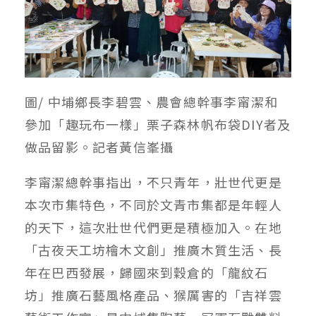
圖/ 中埔鄉長李碧雲、農會總幹事李甯潔和
參加「趣玩布一樣」栗子森林帆布袋DIY者及
做品留影。記者黃信峯攝
李甯潔總幹事指出，不只青年，壯世代更是
本次市集特色，不同於文青市集都是年輕人
的天下，這次壯世代們更是積極加入。在地
「古夜天工坊檜木文創」推廣木質生活、長
年在巴西發展，歸國來到穀倉的「龍紋石
坊」推廣石藝風格產品、猴厲害的「吉祥雲