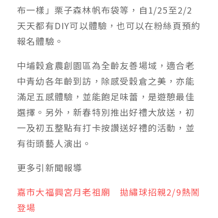
布一樣」栗子森林帆布袋等，自1/25至2/2
天天都有DIY可以體驗，也可以在粉絲頁預約
報名體驗。
中埔穀倉農創園區為全齡友善場域，適合老
中青幼各年齡到訪，除感受穀倉之美，亦能
滿足五感體驗，並能飽足味蕾，是遊憩最佳
選擇。另外，新春特別推出好禮大放送，初
一及初五整點有打卡按讚送好禮的活動，並
有街頭藝人演出。
更多
引新聞
報導
嘉市大福興宮月老祖廟 拋繡球招親2/9熱鬧
登場