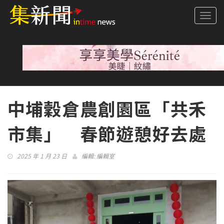
Togg
navi
中埔穀倉農創園區「共禾
市集」 春節遊憩好去處
2025 年 1 月 23 日
編輯:
編輯室