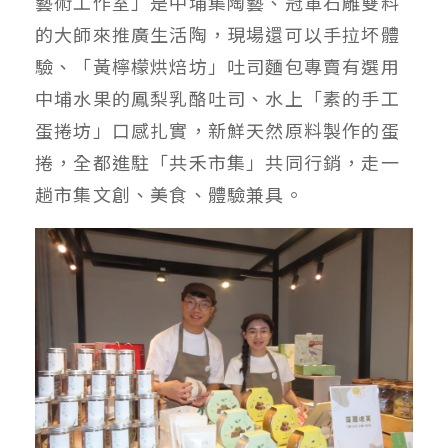
藝術工作室」是中埔集陶藝、冠軍石雕雙料
的大師來推廣生活陶，現場還可以手拉坏體
驗、「黃檸檬烘焙坊」吐司麵包專賣有選用
中埔水果的鳳梨乳酪吐司、水上「素的手工
蛋捲坊」口感扎實，新鮮天然原料製作的蛋
捲，全都進駐「共禾市集」共同行銷，走一
趟市集文創、美食、體驗兼具。