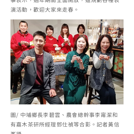
演活動，歡迎大家來走春。
圖/ 中埔鄉長李碧雲、農會總幹事李甯潔和
有嘉木茶研所經理鄧仕禎等合影。記者黃信
峯攝