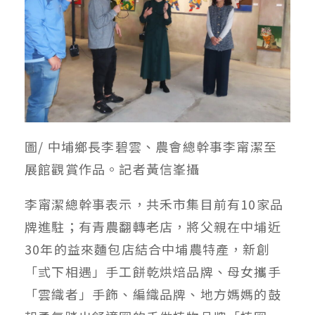
圖/ 中埔鄉長李碧雲、農會總幹事李甯潔至
展館觀賞作品。記者黃信峯攝
李甯潔總幹事表示，共禾市集目前有10家品
牌進駐；有青農翻轉老店，將父親在中埔近
30年的益來麵包店結合中埔農特產，新創
「弎下相遇」手工餅乾烘焙品牌、母女攜手
「雲織者」手飾、編織品牌、地方媽媽的鼓