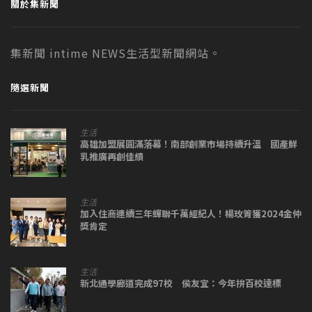
關於集新聞
集新聞 intime NEWS生活型新聞網站。
隨選新聞
生活
高雄加盟展圓滿落幕！南部創業市場持續升溫 國產鮮
乳推廣再創佳績
生活
加入住商連續三年蟬聯千萬經紀人！楊玫箐獲2024金仲
獎肯定
生活
新北通學廊道完成97校 侯友宜：今年拚百校達標