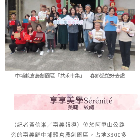
中埔穀倉農創園區「共禾市集」 春節遊憩好去處
（記者黃信峯／嘉義報導）位於阿里山公路
旁的嘉義縣中埔穀倉農創園區，占地3300多