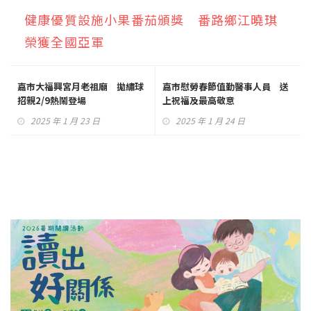
健康優質設施小果番茄頒獎 番路鄉江曉琪
榮獲全國亞軍
嘉市大福興宮月老祖廟 拋繡球
嘉市慰勞春節值勤醫事人員 送
招親2/9熱鬧登場
上祝福及最高敬意
2025 年 1 月 23 日
2025 年 1 月 24 日