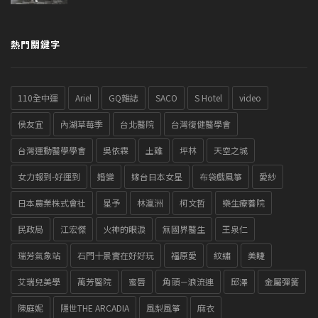
熱門關鍵字
110全中運
Ariel
GQ雜誌
SACO
S Hotel
video
侯友宜
內湖草莓季
台北醫院
台灣復健醫學會
台灣運動醫學學會
吳依霖
土雞
坪林
天空之城
女力報到-好運到
婚變
嫁台日本女星
布袋戲風箏
愛紗
日本農業株式會社
星予
林瀛洲
柯文哲
樂生療養院
民政局
江宏傑
火神的眼淚
無國界醫生
王泉仁
瑞芳氣象站
石門十景實在好好玩
福原愛
紋繡
美睫
艾瑞兒美學
萬芳醫院
蜜唇
角頭－浪流連
邱澤
金屬彈簧
陳庭妮
隱世THE ARCADIA
風梨風箏
麻衣