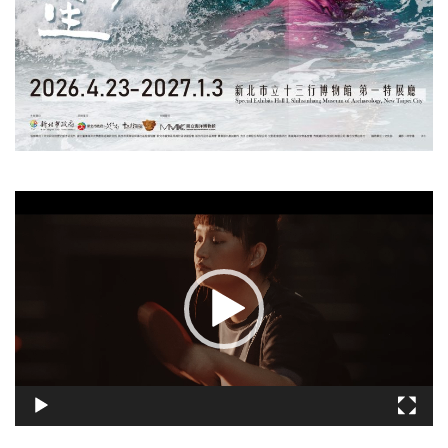
視
訊
播
放
器