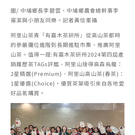
圖/ 中埔鄉長李碧雲、中埔鄉農會總幹事李
甯潔與小朋友同樂。記者黃信峯攝
阿里山茶青「有嘉木茶研所」從高山茶都時
的參展攤位進階到長期進駐市集、推廣阿里
山茶。值得一提:有嘉木茶研所2024第四屆產
銷履歷茶TAGs評鑑．阿里山捨得高森烏龍：
2星精選(Premium)．阿里山高山茶(春茶)：
1星優選(Choice)，優質茶葉吸引來自各地愛
好品茗購買。