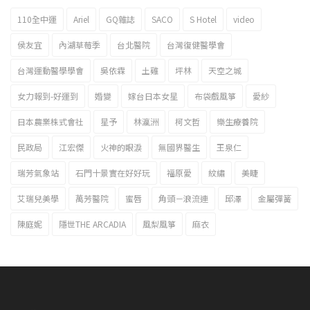
110全中運
Ariel
GQ雜誌
SACO
S Hotel
video
2023新北市北海岸國際風箏節「風在石起」霸氣回歸
侯友宜
內湖草莓季
台北醫院
台灣復健醫學會
台灣運動醫學學會
吳依霖
土雞
坪林
天空之城
女力報到-好運到
婚變
嫁台日本女星
布袋戲風箏
愛紗
日本農業株式會社
星予
林瀛洲
柯文哲
樂生療養院
民政局
江宏傑
火神的眼淚
無國界醫生
王泉仁
瑞芳氣象站
石門十景實在好好玩
福原愛
紋繡
美睫
艾瑞兒美學
萬芳醫院
蜜唇
角頭－浪流連
邱澤
金屬彈簧
陳庭妮
隱世THE ARCADIA
風梨風箏
麻衣