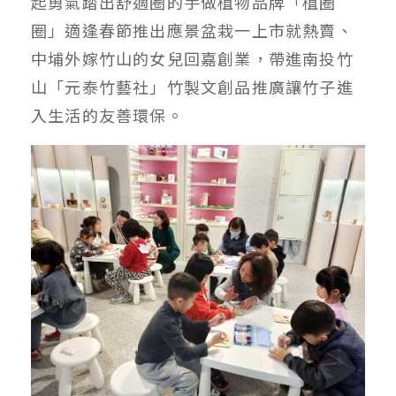
起勇氣踏出舒適圈的手做植物品牌「植圈
圈」適逢春節推出應景盆栽一上市就熱賣、
中埔外嫁竹山的女兒回嘉創業，帶進南投竹
山「元泰竹藝社」竹製文創品推廣讓竹子進
入生活的友善環保。