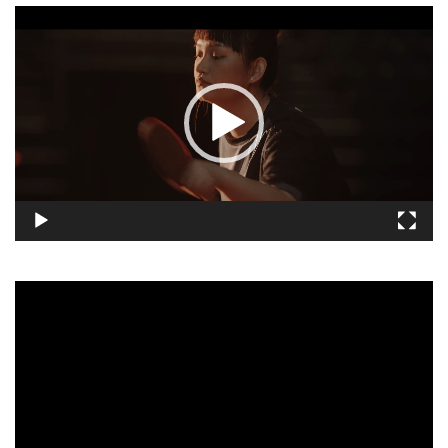
視
訊
播
放
器