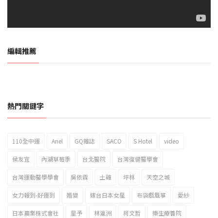
編輯推薦
熱門關鍵字
110全中運
Ariel
GQ雜誌
SACO
S Hotel
video
2023新北市北海岸國際風箏節「風在石起」霸氣回歸
侯友宜
內湖草莓季
台北醫院
台灣復健醫學會
台灣運動醫學學會
吳依霖
土雞
坪林
天空之城
女力報到-好運到
婚變
嫁台日本女星
布袋戲風箏
愛紗
日本農業株式會社
星予
林瀛洲
柯文哲
樂生療養院