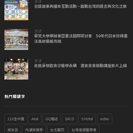
生活
台語故事與繪本互動活動－啟動台灣的語言與文化之旅
生活
華梵大學舉辦東亞書法國際研討會 50年代日本珍稀書
法真跡震撼亮相
生活
走進夢想飲食沙龍學永續 灃食良食脈動講座影片上線
熱門關鍵字
110全中運
Ariel
GQ雜誌
SACO
S Hotel
video
侯友宜
內湖草莓季
台北醫院
台灣復健醫學會