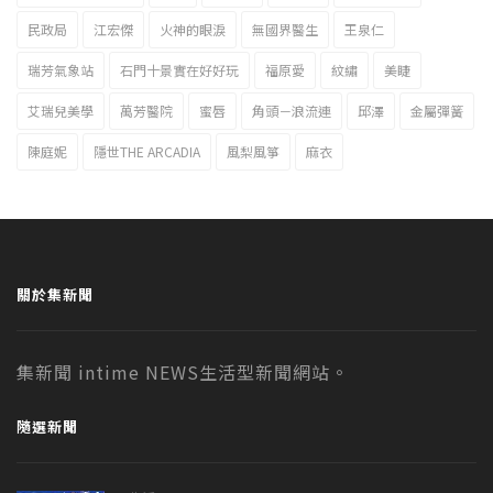
民政局
江宏傑
火神的眼淚
無國界醫生
王泉仁
瑞芳氣象站
石門十景實在好好玩
福原愛
紋繡
美睫
艾瑞兒美學
萬芳醫院
蜜唇
角頭－浪流連
邱澤
金屬彈簧
陳庭妮
隱世THE ARCADIA
風梨風箏
麻衣
關於集新聞
集新聞 intime NEWS生活型新聞網站。
隨選新聞