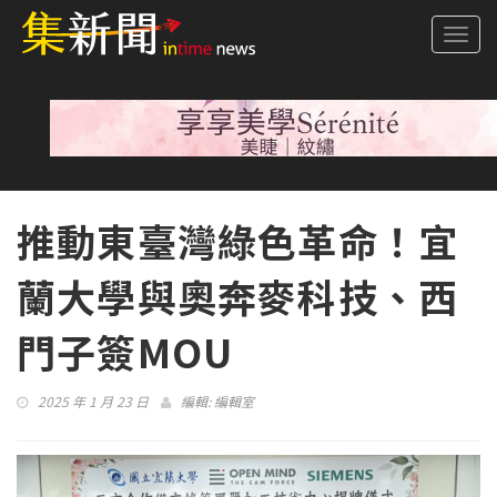
Togg
navi
推動東臺灣綠色革命！宜
蘭大學與奧奔麥科技、西
門子簽MOU
2025 年 1 月 23 日
編輯:
編輯室