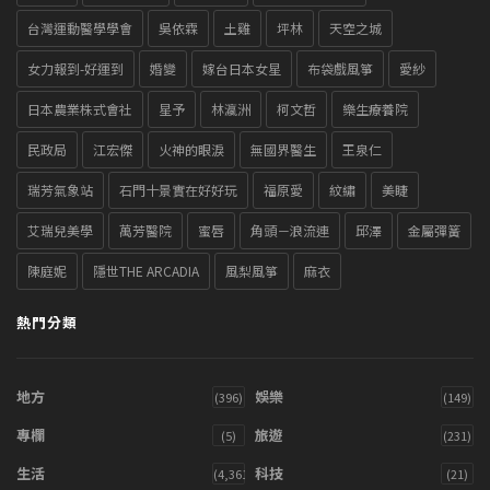
台灣運動醫學學會
吳依霖
土雞
坪林
天空之城
女力報到-好運到
婚變
嫁台日本女星
布袋戲風箏
愛紗
日本農業株式會社
星予
林瀛洲
柯文哲
樂生療養院
民政局
江宏傑
火神的眼淚
無國界醫生
王泉仁
瑞芳氣象站
石門十景實在好好玩
福原愛
紋繡
美睫
艾瑞兒美學
萬芳醫院
蜜唇
角頭－浪流連
邱澤
金屬彈簧
陳庭妮
隱世THE ARCADIA
風梨風箏
麻衣
熱門分類
地方
娛樂
(396)
(149)
專欄
旅遊
(5)
(231)
生活
科技
(4,361)
(21)