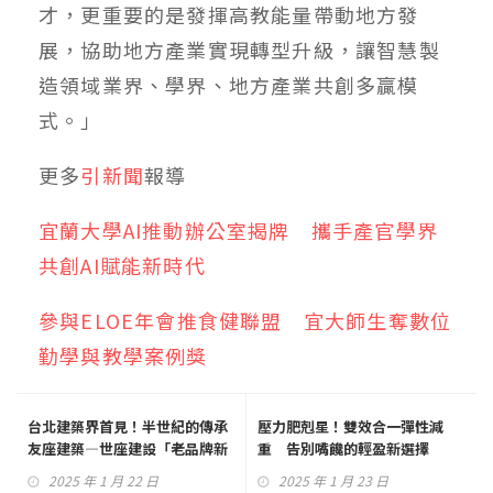
才，更重要的是發揮高教能量帶動地方發
展，協助地方產業實現轉型升級，讓智慧製
造領域業界、學界、地方產業共創多贏模
式。」
更多
引新聞
報導
宜蘭大學AI推動辦公室揭牌 攜手產官學界
共創AI賦能新時代
參與ELOE年會推食健聯盟 宜大師生奪數位
勤學與教學案例獎
台北建築界首見！半世紀的傳承
壓力肥剋星！雙效合一彈性減
友座建築—世座建設「老品牌新
重 告別嘴饞的輕盈新選擇
經典」
2025 年 1 月 22 日
2025 年 1 月 23 日