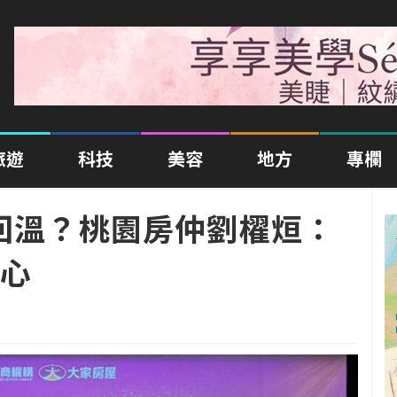
旅遊
科技
美容
地方
專欄
望回溫？桃園房仲劉櫂烜：
心