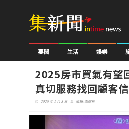
要聞
生活
娛樂
2025房市買氣有
真切服務找回顧客信
2025 年 1 月 8 日
編輯:
編輯室