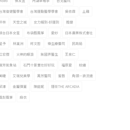
video
侯友宜
內湖草莓季
台北醫院
台灣復健醫學會
台灣運動醫學學會
吳依霖
土雞
坪林
天空之城
女力報到-好運到
婚變
嫁台日本女星
布袋戲風箏
愛紗
日本農業株式會社
星予
林瀛洲
柯文哲
樂生療養院
民政局
江宏傑
火神的眼淚
無國界醫生
王泉仁
瑞芳氣象站
石門十景實在好好玩
福原愛
紋繡
美睫
艾瑞兒美學
萬芳醫院
蜜唇
角頭－浪流連
邱澤
金屬彈簧
陳庭妮
隱世THE ARCADIA
風梨風箏
麻衣