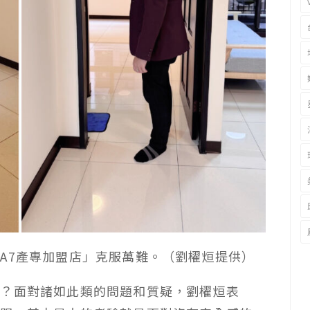
A7產專加盟店」克服萬難。（劉櫂烜提供）
好？面對諸如此類的問題和質疑，劉櫂烜表