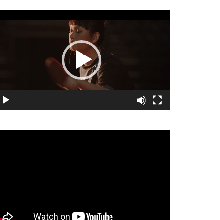
視
訊
播
放
器