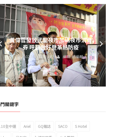
黃偉哲發放武聖夜市加碼夜市消費
券 呼籲做好登革熱防疫
2023 年 9 月 23 日
編輯:
總編輯
熱門關鍵字
110全中運
Ariel
GQ雜誌
SACO
S Hotel