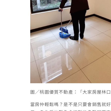
圖／桃園優質不動產：「大家房屋林口
當房仲輕鬆嗎？是不是只要會銷售就