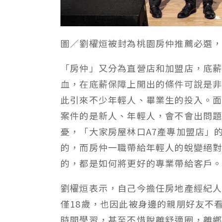
圖／劉櫂烜被封為桃園房仲推薦必選
「房仲」又分為直營店和加盟店，底
血，在底薪保障上開出的條件可說是
此引來不少年輕人、畢業生的投入。
案件的是新人、年輕人，會不會出問
憂，「大家房屋林口A7產專加盟店」
的，而房仲一職帶給年輕人的蛻變絕
的，都是如何將更好的專業帶給客戶
劉櫂烜表示，自己今擔任房地產經紀
僅18歲，也因此被身邊的親朋好友不
時間學習，甚至不惜脫離舒適圈，離