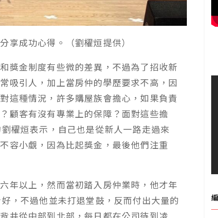
，分享成功心得。（劉櫂烜提供）
薪和獎金制度有些微的差異，不過為了招收新
非常吸引人，加上當房仲的學歷要求不高，因
面對這種情況，許多購屋族會擔心，如果負責
題？顧客有沒有專業上的保障？面對這些擔
的劉櫂烜表示，自己也是從新人一路走過來
對不容小覷，因為比起獎金，最後他們注重
。
人六年以上，然而當初踏入房仲業時，他才年
看好，不過他並未打退堂鼓，反而付出大量的
鄉背井從中部到北部，每日都在公司待到凌