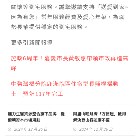
關懷等到宅服務。誠摯邀請支持「送愛到家~
因為有您」常年服務經費及愛心年菜，為弱
勢長輩提供穩定的到宅服務。
更多
引新聞
報導
施政6周年！嘉義市長黃敏惠帶領市政再造高
峰
中榮灣橋分院鹿滿院區住宿型長照機構動
土 預計117年完工
鼎力生醫資源整合旗下品牌 穩
阿里山眠月線「方便屋」啟用
健朝資本市場規劃
解決登山客如廁不便
2024 年 12 月 26 日
2024 年 12 月 26 日