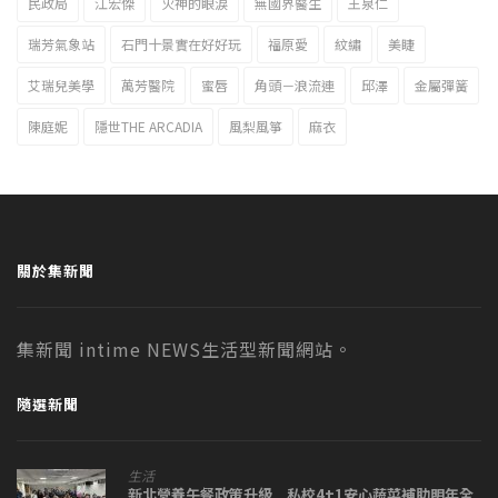
民政局
江宏傑
火神的眼淚
無國界醫生
王泉仁
瑞芳氣象站
石門十景實在好好玩
福原愛
紋繡
美睫
艾瑞兒美學
萬芳醫院
蜜唇
角頭－浪流連
邱澤
金屬彈簧
陳庭妮
隱世THE ARCADIA
風梨風箏
麻衣
關於集新聞
集新聞 intime NEWS生活型新聞網站。
隨選新聞
生活
新北營養午餐政策升級 私校4+1安心蔬菜補助明年全