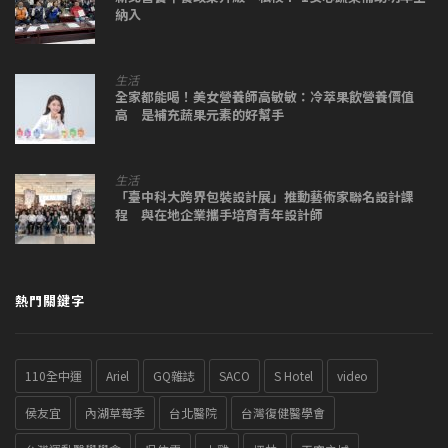
納入
生活
全家都能喝！美女營養師高敏敏：冷萃果飲營養價值
高 是補充蔬果元素的好幫手
生活
「臺中科大跨界包裝設計展」推動藝術家聯名設計課
程 與在地企業攜手培育青年設計師
熱門關鍵字
110全中運
Ariel
GQ雜誌
SACO
S Hotel
video
侯友宜
內湖草莓季
台北醫院
台灣復健醫學會