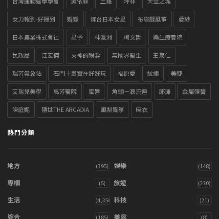
台灣運動醫學學會
吳依霖
土雞
坪林
天空之城
女力報到-好運到
婚變
嫁台日本女星
布袋戲風箏
愛紗
日本農業株式會社
星予
林瀛洲
柯文哲
樂生療養院
民政局
江宏傑
火神的眼淚
無國界醫生
王泉仁
瑞芳氣象站
石門十景實在好好玩
福原愛
紋繡
美睫
艾瑞兒美學
萬芳醫院
蜜唇
角頭－浪流連
邱澤
金屬彈簧
陳庭妮
隱世THE ARCADIA
風梨風箏
麻衣
熱門分類
地方
娛樂
(395)
(148)
專欄
旅遊
(5)
(230)
生活
科技
(4,356)
(21)
綜合
美容
(185)
(8)