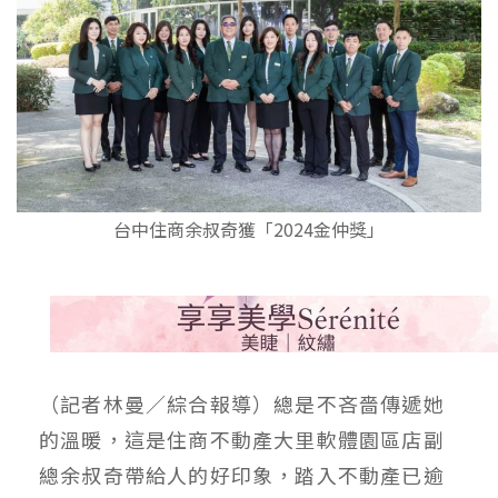
台中住商余叔奇獲「2024金仲獎」
（記者林曼／綜合報導）總是不吝嗇傳遞她
的溫暖，這是住商不動產大里軟體園區店副
總余叔奇帶給人的好印象，踏入不動產已逾