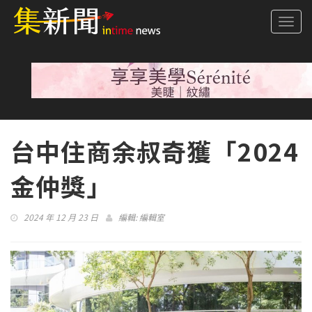
Togg
navi
台中住商余叔奇獲「2024
金仲獎」
2024 年 12 月 23 日
編輯:
編輯室