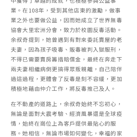
中獲得了卓越的成就，也積極參與公益事
業。在108年，受到其他店東的激勵，做事
業之外也要做公益，因而她成立了世界無毒
協會大里宏洲分會，致力於校園反毒活動。
余叔奇提到，她曾遇到有對來委託賣屋的老
夫妻，因為孩子吸毒、販毒被判入獄服刑，
不得已需要賣房籌措賠償金，最終在奔走下
兩夫妻相繼病倒更搞得眾叛親離，自己陪伴
過這過程，更體會了反毒是刻不容緩，更加
積極地藉由仲介工作，將反毒推己及人。
在不動產的道路上，余叔奇始終不忘初心，
無論是面對大震考驗、經濟風暴還是全球疫
情，始終在崗位上為客戶提供最貼心的服
務。她相信，無論市場如何變化，幸福的家