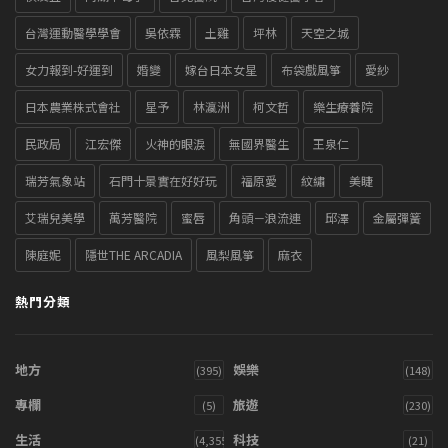
台灣運動醫學學會
吳依霖
土雞
坪林
天空之城
女力報到-好運到
婚變
嫁台日本女星
布袋戲風箏
愛紗
日本農業株式會社
星予
林瀛洲
柯文哲
樂生療養院
民政局
江宏傑
火神的眼淚
無國界醫生
王泉仁
瑞芳氣象站
石門十景實在好好玩
福原愛
紋繡
美睫
艾瑞兒美學
萬芳醫院
蜜唇
角頭－浪流連
邱澤
金屬彈簧
陳庭妮
隱世THE ARCADIA
風梨風箏
麻衣
熱門分類
地方
娛樂
(395)
(148)
專欄
旅遊
(5)
(230)
生活
科技
(4,355)
(21)