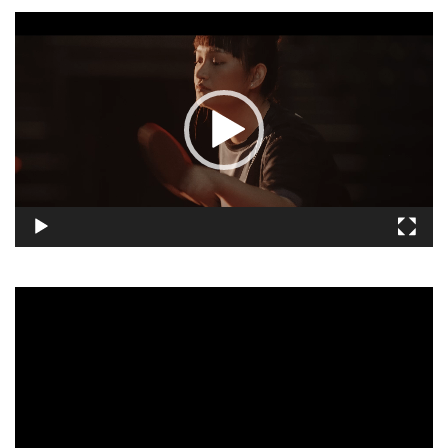
視
訊
播
放
器