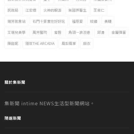
民政局
江宏傑
火神的眼淚
無國界醫生
王泉仁
瑞芳氣象站
石門十景實在好好玩
福原愛
紋繡
美睫
艾瑞兒美學
萬芳醫院
蜜唇
角頭－浪流連
邱澤
金屬彈簧
陳庭妮
隱世THE ARCADIA
風梨風箏
麻衣
關於集新聞
集新聞 intime NEWS生活型新聞網站。
隨選新聞