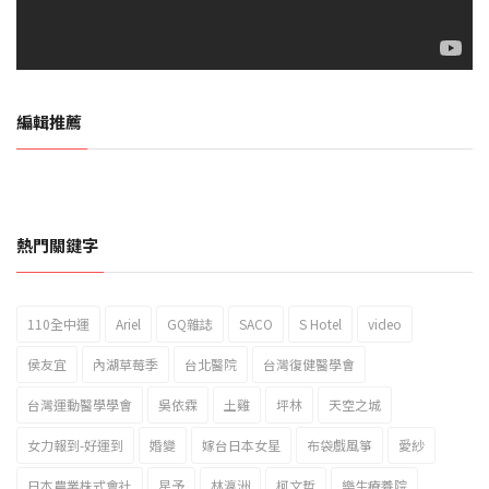
編輯推薦
熱門關鍵字
110全中運
Ariel
GQ雜誌
SACO
S Hotel
video
2023新北市北海岸國際風箏節「風在石起」霸氣回歸
侯友宜
內湖草莓季
台北醫院
台灣復健醫學會
台灣運動醫學學會
吳依霖
土雞
坪林
天空之城
女力報到-好運到
婚變
嫁台日本女星
布袋戲風箏
愛紗
日本農業株式會社
星予
林瀛洲
柯文哲
樂生療養院