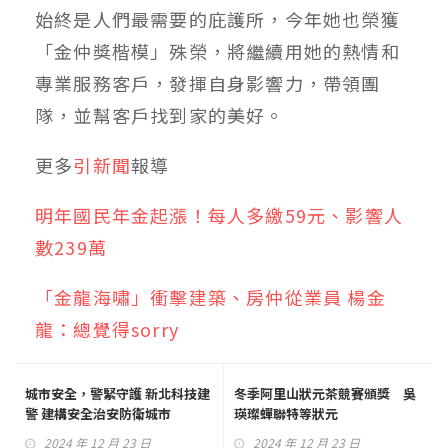
始終是人們最需要的庇護所，今年她也榮獲
「金仲獎楷模」殊榮，將繼續用她的熱情和
專業服務客戶，發揮自身影響力，帶領團
隊，並幫客戶找到家的美好。
更多
引新聞
報導
明年國民年金起漲！每人多繳59元、影響人
數239萬
「金龍海嘯」衝擊建築、房仲從業員 楊金
龍：總覺得sorry
城市安全，警緊守護 新北科技建
冬季阿里山狀元茶競賽頒獎 吳
警 建構安全治安防衛城市
瑛璨蟬聯特等狀元
2024 年 12 月 23 日
2024 年 12 月 23 日