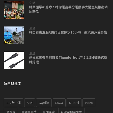
生活
林業循環新篇章！林保署嘉義分署攜手大醫生技推出精
油新品
生活
林口泰山五股地區9日起停水16小時 逾六萬戶受影響
生活
建舜電奪得全球首發Thunderbolt™ 5 1.5M被動式線
材認證
熱門關鍵字
110全中運
Ariel
GQ雜誌
SACO
S Hotel
video
侯友宜
內湖草莓季
台北醫院
台灣復健醫學會