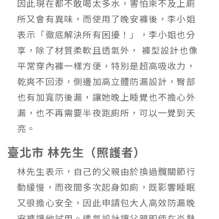
因此現在都不敢喝太多水，害怕來不及上廁
所又會有異味，而使用了晚安褲後，李小姐
表示「徹底解決所有困擾！」，李小姐也分
享，除了材質柔軟且透氣外， 褲型設計也像
平常穿內褲一樣方便，特別是超高吸收力，
乾爽不回渗，側邊加高立體防漏設計，臀部
也有加寬防後漏，讓她晚上睡覺也不擔心外
漏，也不再需要半夜跑廁所，可以一覺到天
亮。
臺北市 林先生（照護者）
林先生表示，自己的父親由於換過髖關節行
動緩慢，而夜間多次起身如廁，既影響睡眠
又很擔心安全，因此申請包大人高效防漏晚
安褲讓他試用。透氣設計讓父親即使在炎熱