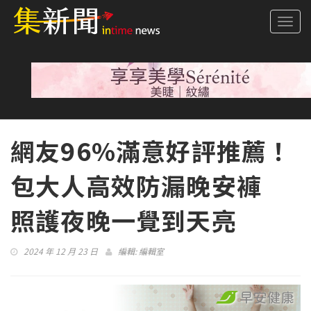
Togg
navi
網友96%滿意好評推薦！
包大人高效防漏晚安褲
照護夜晚一覺到天亮
2024 年 12 月 23 日
編輯:
編輯室