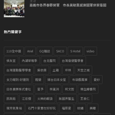
生活
嘉義市各界春節勞軍 市長黃敏惠感謝國軍保家衛國
熱門關鍵字
110全中運
Ariel
GQ雜誌
SACO
S Hotel
video
侯友宜
內湖草莓季
台北醫院
台灣復健醫學會
台灣運動醫學學會
吳依霖
土雞
坪林
天空之城
女力報到-好運到
婚變
嫁台日本女星
布袋戲風箏
愛紗
日本農業株式會社
星予
林瀛洲
柯文哲
樂生療養院
民政局
江宏傑
火神的眼淚
無國界醫生
王泉仁
瑞芳氣象站
石門十景實在好好玩
福原愛
紋繡
美睫