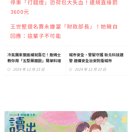
停車「打錯燈」恐荷包大失血！違規直接罰
3600元
王世堅提名賈永婕當「財政部長」！她親自
回應：這輩子不可能
冷氣團來襲進補就靠它！詹姆士
城市安全，警緊守護 新北科技建
教你用「五型藥膳飲」簡單料理
警 建構安全治安防衛城市
補元氣
2024 年 12 月 23 日
2024 年 12 月 23 日