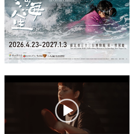
視
訊
播
放
器