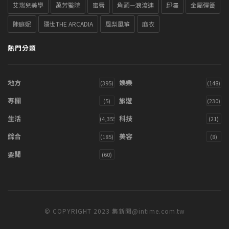
艾瑞兒美學
萬芳醫院
蜜唇
角頭－浪流連
邱澤
金屬彈簧
陳庭妮
隱世THE ARCADIA
風梨風箏
麻衣
熱門分類
地方
娛樂
(395)
(148)
專欄
旅遊
(5)
(230)
生活
科技
(4,355)
(21)
綜合
美容
(185)
(8)
要聞
(60)
© COPYRIGHT 2023 集新聞@intime.com.tw