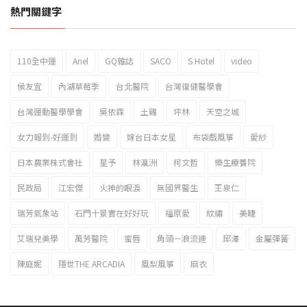
熱門關鍵字
110全中運
Ariel
GQ雜誌
SACO
S Hotel
video
2023新北市北海岸國際風箏節「風在石起」霸氣回歸
侯友宜
內湖草莓季
台北醫院
台灣復健醫學會
台灣運動醫學學會
吳依霖
土雞
坪林
天空之城
女力報到-好運到
婚變
嫁台日本女星
布袋戲風箏
愛紗
日本農業株式會社
星予
林瀛洲
柯文哲
樂生療養院
民政局
江宏傑
火神的眼淚
無國界醫生
王泉仁
瑞芳氣象站
石門十景實在好好玩
福原愛
紋繡
美睫
艾瑞兒美學
萬芳醫院
蜜唇
角頭－浪流連
邱澤
金屬彈簧
陳庭妮
隱世THE ARCADIA
風梨風箏
麻衣