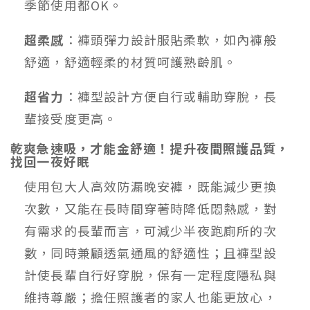
季節使用都OK。
超柔感
：褲頭彈力設計服貼柔軟，如內褲般
舒適，舒適輕柔的材質呵護熟齡肌。
超省力
：褲型設計方便自行或輔助穿脫，長
輩接受度更高。
乾爽急速吸，才能金舒適！提升夜間照護品質，
找回一夜好眠
使用包大人高效防漏晚安褲，既能減少更換
次數，又能在長時間穿著時降低悶熱感，對
有需求的長輩而言，可減少半夜跑廁所的次
數，同時兼顧透氣通風的舒適性；且褲型設
計使長輩自行好穿脫，保有一定程度隱私與
維持尊嚴；擔任照護者的家人也能更放心，