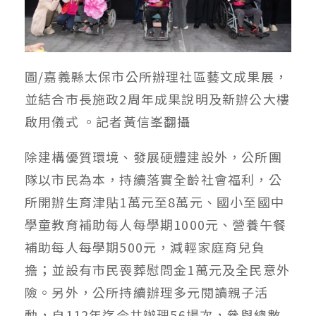
圖/嘉義縣太保市公所辦理社區藝文成果展，
並結合市長施政2周年成果說明及新辦公大樓
啟用儀式 。記者黃信峯翻攝
除建構優質環境、發展硬體建設外，公所團
隊以市民為本，持續落實全齡社會福利，公
所開辦生育津貼1萬元至8萬元、國小至國中
學童教育補助每人每學期1000元、營養午餐
補助每人每學期500元，減輕家庭育兒負
擔；並設有市民喪葬慰問金1萬元及全民意外
險。另外，公所持續辦理多元閱讀親子活
動，自112年迄今共辦理56場次，參與總數