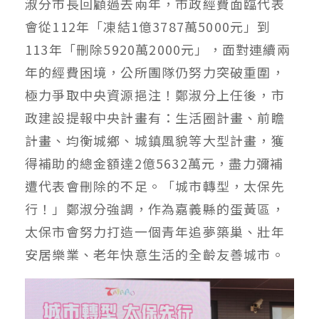
淑分市長回顧過去兩年，市政經費面臨代表
會從112年「凍結1億3787萬5000元」到
113年「刪除5920萬2000元」，面對連續兩
年的經費困境，公所團隊仍努力突破重圍，
極力爭取中央資源挹注！鄭淑分上任後，市
政建設提報中央計畫有：生活圈計畫、前瞻
計畫、均衡城鄉、城鎮風貌等大型計畫，獲
得補助的總金額達2億5632萬元，盡力彌補
遭代表會刪除的不足。「城市轉型，太保先
行！」鄭淑分強調，作為嘉義縣的蛋黃區，
太保市會努力打造一個青年追夢築巢、壯年
安居樂業、老年快意生活的全齡友善城市。