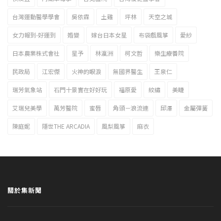
台灣運動醫學學會
吳依霖
土雞
坪林
天空之城
女力報到-好運到
婚變
嫁台日本女星
布袋戲風箏
愛紗
日本農業株式會社
星予
林瀛洲
柯文哲
樂生療養院
民政局
江宏傑
火神的眼淚
無國界醫生
王泉仁
瑞芳氣象站
石門十景實在好好玩
福原愛
紋繡
美睫
艾瑞兒美學
萬芳醫院
蜜唇
角頭－浪流連
邱澤
金屬彈簧
陳庭妮
隱世THE ARCADIA
風梨風箏
麻衣
關於集新聞