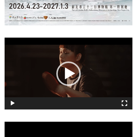
視
訊
播
放
器