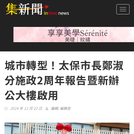
Togg
navi
城市轉型！太保市長鄭淑
分施政2周年報告暨新辦
公大樓啟用
2024 年 12 月 22 日
編輯:
編輯室