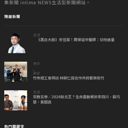
集新聞 intime NEWS生活型新聞網站。
隨選新聞
生活
《黑白大廚》夯豆腐！周律廷中醫師：切勿過量
地方
,
綜合
竹市總工會拜訪 林耕仁諾合作共同繁榮新竹
生活
宗教玄學／2026新北王？生命靈數解析李四川、蘇巧
慧、黃國昌
熱門關鍵字