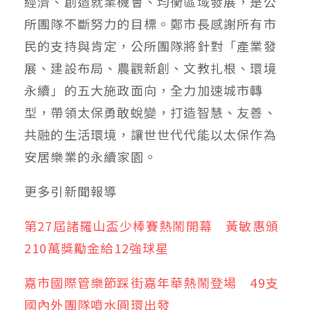
經濟、創造就業機會、均衡區域發展，是公
所團隊不斷努力的目標。鄭市長感謝所有市
民的支持與肯定，公所團隊將針對「產業發
展、建設布局、農觀新創、文教扎根、環境
永續」的五大施政面向，全力加速城市轉
型，帶領太保勇敢蛻變，打造智慧、友善、
共融的生活環境，讓世世代代能以太保作為
安居樂業的永續家園。
更多
引新聞
報導
第27屆諸羅山盃少棒賽熱鬧開幕 黃敏惠頒
210萬獎勵金給12強球星
嘉市國際管樂節踩街嘉年華熱鬧登場 49支
國內外團隊噴水圓環出發