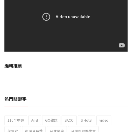
編輯推薦
熱門關鍵字
110全中運
Ariel
GQ雜誌
SACO
S Hotel
video
2023新北市北海岸國際風箏節「風在石起」霸氣回歸
侯友宜
內湖草莓季
台北醫院
台灣復健醫學會