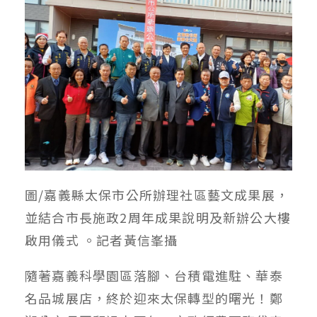
圖/嘉義縣太保市公所辦理社區藝文成果展，
並結合市長施政2周年成果說明及新辦公大樓
啟用儀式 。記者黃信峯攝
隨著嘉義科學園區落腳、台積電進駐、華泰
名品城展店，終於迎來太保轉型的曙光！鄭