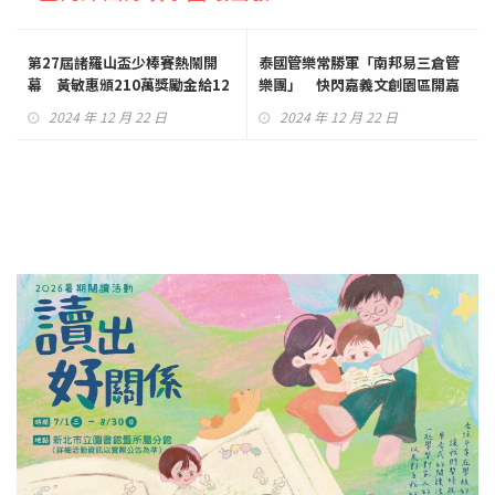
第27屆諸羅山盃少棒賽熱鬧開
泰國管樂常勝軍「南邦易三倉管
幕 黃敏惠頒210萬獎勵金給12
樂團」 快閃嘉義文創園區開嘉
強球星
市集
2024 年 12 月 22 日
2024 年 12 月 22 日