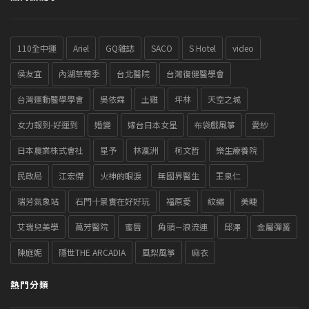
110全中運
Ariel
GQ雜誌
SACO
S Hotel
video
侯友宜
內湖草莓季
台北醫院
台灣復健醫學會
台灣運動醫學學會
吳依霖
土雞
坪林
天空之城
女力報到-好運到
婚變
嫁台日本女星
布袋戲風箏
愛紗
日本農業株式會社
星予
林瀛洲
柯文哲
樂生療養院
民政局
江宏傑
火神的眼淚
無國界醫生
王泉仁
瑞芳氣象站
石門十景實在好好玩
福原愛
紋繡
美睫
艾瑞兒美學
萬芳醫院
蜜唇
角頭－浪流連
邱澤
金屬彈簧
陳庭妮
隱世THE ARCADIA
風梨風箏
麻衣
熱門分類