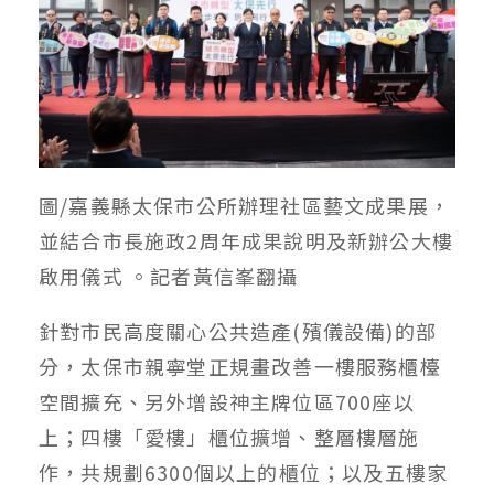
圖/嘉義縣太保市公所辦理社區藝文成果展，
並結合市長施政2周年成果說明及新辦公大樓
啟用儀式 。記者黃信峯翻攝
針對市民高度關心公共造產(殯儀設備)的部
分，太保市親寧堂正規畫改善一樓服務櫃檯
空間擴充、另外增設神主牌位區700座以
上；四樓「愛樓」櫃位擴增、整層樓層施
作，共規劃6300個以上的櫃位；以及五樓家