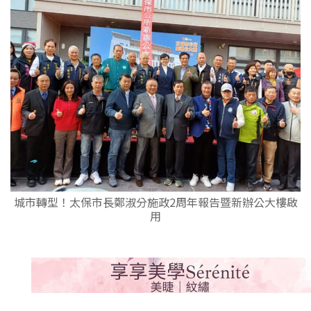
城市轉型！太保市長鄭淑分施政2周年報告暨新辦公大樓啟
用