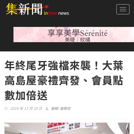
Togg
navi
年終尾牙強檔來襲！大葉
高島屋豪禮齊發、會員點
數加倍送
2024 年 12 月 20 日
編輯:
編輯室