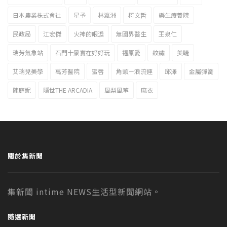
日本農業株式會社
星予
林瀛洲
柯文哲
樂生療養院
民政局
江宏傑
火神的眼淚
無國界醫生
王泉仁
瑞芳氣象站
石門十景實在好好玩
福原愛
紋繡
美睫
艾瑞兒美學
萬芳醫院
蜜唇
角頭－浪流連
邱澤
金屬彈簧
陳庭妮
隱世THE ARCADIA
風梨風箏
麻衣
關於集新聞
集新聞 intime NEWS生活型新聞網站。
隨選新聞