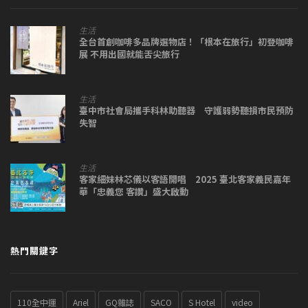
生活
全台首創咖啡多品牌選物店！「根本在旅行」初登咖啡
展 不用出國就能舌尖旅行
生活
臺中市社會局攜手科林助聽器 守護弱勢聽損市民預防
失智
生活
客家細妹林芯儀以客語開唱 2025 臺北客家義民嘉年
華「忠義您 客讚」盛大啟動
熱門關鍵字
110全中運
Ariel
GQ雜誌
SACO
S Hotel
video