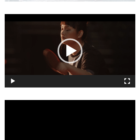
視
訊
播
放
器