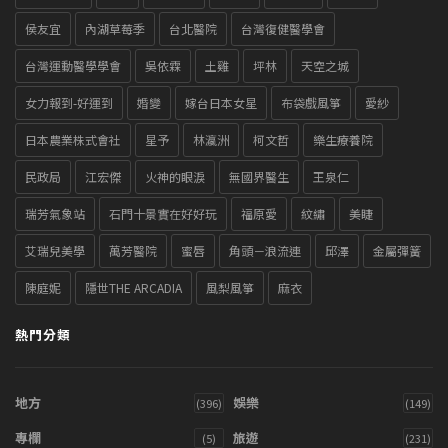
侯友宜
內湖草莓季
台北醫院
台灣復健醫學會
台灣運動醫學學會
吳依霖
土雞
坪林
天空之城
女力報到-好運到
婚變
嫁台日本女星
布袋戲風箏
愛紗
日本農業株式會社
星予
林瀛洲
柯文哲
樂生療養院
民政局
江宏傑
火神的眼淚
無國界醫生
王泉仁
瑞芳氣象站
石門十景實在好好玩
福原愛
紋繡
美睫
艾瑞兒美學
萬芳醫院
蜜唇
角頭－浪流連
邱澤
金屬彈簧
陳庭妮
隱世THE ARCADIA
風梨風箏
麻衣
熱門分類
地方
娛樂
(396)
(149)
專欄
旅遊
(5)
(231)