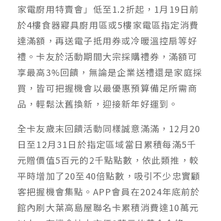
家電廚用特賣會」低至1.2折起，1月19日前
於4樓食器寢具廚用區或5樓家電區指定消費
達滿額，再送電子抵用券或冷暖溫控扇等好
禮。卡友於活動期間大宗採購禮券，滿額可
享最高3%回饋，無論是企業送禮還是家庭採
買，皆可把握機會以最優惠預算備足所需商
品，輕鬆汰舊換新，迎接新年好運到。
全卡友歲末回饋活動同樣誠意滿滿，12月20
日至12月31日於指定區域當日累積每滿5千
元贈價值5百元的2千點點數，依此類推，較
平時增加了20至40倍點數，吸引不少忠實顧
客把握機會集點。APP會員在2024年底前於
館內刷大葉高島屋聯名卡累積消費達10萬元