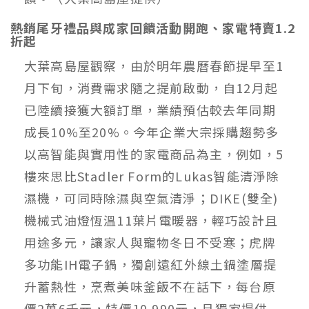
熱銷尾牙禮品與成家回饋活動開跑、家電特賣1.2
折起
大葉高島屋觀察，由於明年農曆春節提早至1
月下旬，消費需求隨之提前啟動，自12月起
已陸續接獲大額訂單，業績預估較去年同期
成長10%至20%。今年企業大宗採購趨勢多
以高智能與實用性的家電商品為主，例如，5
樓來思比Stadler Form的Lukas智能清淨除
濕機，可同時除濕與空氣清淨；DIKE(雙全)
機械式油燈恆溫11葉片電暖器，輕巧設計且
用途多元，讓家人與寵物冬日不受寒；虎牌
多功能IH電子鍋，獨創遠紅外線土鍋塗層提
升蓄熱性，烹煮美味釜飯不在話下，每台原
價2萬6千元，特價10,990元，且獨家提供