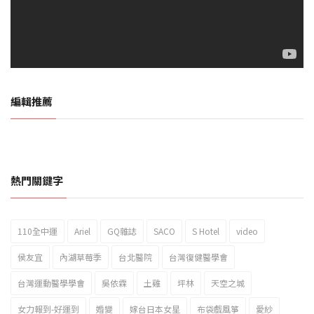
編輯推薦
熱門關鍵字
110全中運
Ariel
GQ雜誌
SACO
S Hotel
video
2023新北市北海岸國際風箏節「風在石起」霸氣回歸
侯友宜
內湖草莓季
台北醫院
台灣復健醫學會
台灣運動醫學學會
吳依霖
土雞
坪林
天空之城
女力報到-好運到
婚變
嫁台日本女星
布袋戲風箏
愛紗