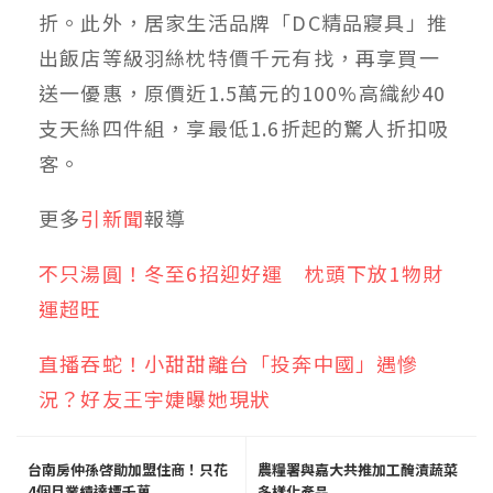
折。此外，居家生活品牌「DC精品寢具」推
出飯店等級羽絲枕特價千元有找，再享買一
送一優惠，原價近1.5萬元的100%高織紗40
支天絲四件組，享最低1.6折起的驚人折扣吸
客。
更多
引新聞
報導
不只湯圓！冬至6招迎好運 枕頭下放1物財
運超旺
直播吞蛇！小甜甜離台「投奔中國」遇慘
況？好友王宇婕曝她現狀
台南房仲孫啓勛加盟住商！只花
農糧署與嘉大共推加工醃漬蔬菜
4個月業績達標千萬
多樣化產品