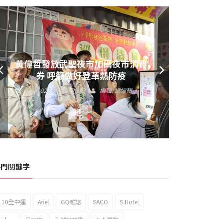
黃偉哲發放武聖夜市加碼夜市消費
券 呼籲做好登革熱防疫
2023 年 9 月 23 日
編輯:
總編輯
熱門關鍵字
110全中運
Ariel
GQ雜誌
SACO
S Hotel