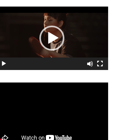
視
訊
播
放
器