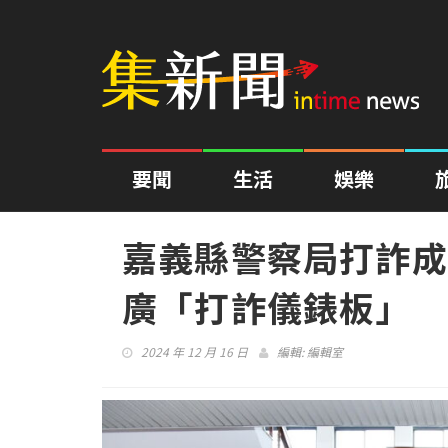
要聞
生活
娛樂
嘉義縣警察局打詐成
廣「打詐儀錶板」
2024 年 12 月 16 日
編輯:
編輯室