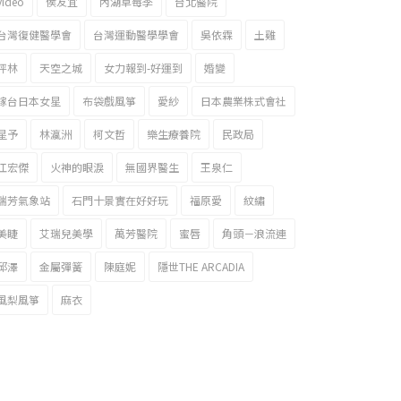
video
侯友宜
內湖草莓季
台北醫院
台灣復健醫學會
台灣運動醫學學會
吳依霖
土雞
坪林
天空之城
女力報到-好運到
婚變
嫁台日本女星
布袋戲風箏
愛紗
日本農業株式會社
星予
林瀛洲
柯文哲
樂生療養院
民政局
江宏傑
火神的眼淚
無國界醫生
王泉仁
瑞芳氣象站
石門十景實在好好玩
福原愛
紋繡
美睫
艾瑞兒美學
萬芳醫院
蜜唇
角頭－浪流連
邱澤
金屬彈簧
陳庭妮
隱世THE ARCADIA
風梨風箏
麻衣