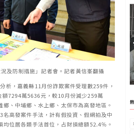
騙狀況及防制措施」記者會。記者黃信峯翻攝
分析，嘉義縣11月份詐欺案件受理數259件，
金額7294萬5636元，較10月份減少259萬
，以民雄鄉、中埔鄉、水上鄉、太保市為高發地區。
3名高發案件手法，計有假投資、假網拍及中
均位居各類手法首位，占財損總額52.4％。