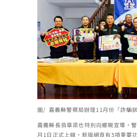
圖/ 嘉義縣警察局辦理11月份「詐
嘉義縣長翁章梁也特別向鄉親宣導，警
月1日正式上線，新版網頁有5項重要