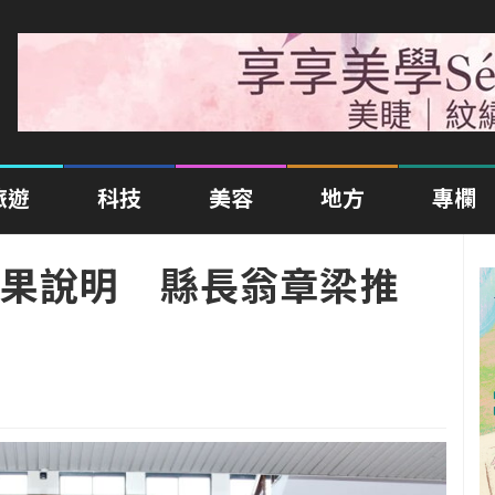
旅遊
科技
美容
地方
專欄
果說明 縣長翁章梁推