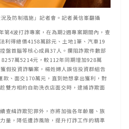
騙狀況及防制措施」記者會。記者黃信峯翻攝
3年第4波打詐專案，在為期2週專案期間內，查
法利得總價4158萬餘元、土地1筆、汽車19
控盤首腦等核心成員37人。攔阻詐欺件數部
8257萬5214元，較112年同期增加928萬
局破獲假投資詐騙案，楊姓婦人誤信投資群組告
匯款、面交170萬元，直到她想拿出獲利，對
方趁雙方相約自助洗衣店面交時，逮捕詐欺面
持續查緝詐欺犯罪外，亦將加強各年齡層、族
私力量，降低遭詐風險，提升打詐工作的精準