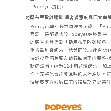
(Popeyes提供)
勁厚布里歐雞腿堡 顧客滿意度與回客率
Popeyes執行長林恩繹表示說：「P
喜愛，這都歸功於Popeyes始終秉
的顧客尤其鍾愛「勁厚布里歐雞腿堡
銷售量堆疊起來，就等同於32座台北10
得消費者滿意度與顧客回購率的雙料
新鮮雞肉，經過12小時肯瓊醃漬，加
炸，完整保留肯瓊風味的原汁原味。這
位顧客享受到最正宗的路易斯安那美