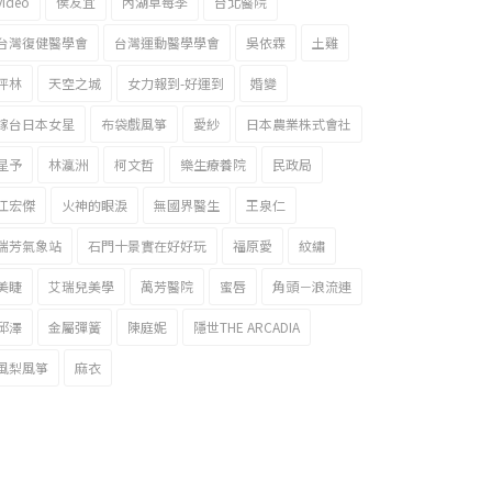
video
侯友宜
內湖草莓季
台北醫院
台灣復健醫學會
台灣運動醫學學會
吳依霖
土雞
坪林
天空之城
女力報到-好運到
婚變
嫁台日本女星
布袋戲風箏
愛紗
日本農業株式會社
星予
林瀛洲
柯文哲
樂生療養院
民政局
江宏傑
火神的眼淚
無國界醫生
王泉仁
瑞芳氣象站
石門十景實在好好玩
福原愛
紋繡
美睫
艾瑞兒美學
萬芳醫院
蜜唇
角頭－浪流連
邱澤
金屬彈簧
陳庭妮
隱世THE ARCADIA
風梨風箏
麻衣