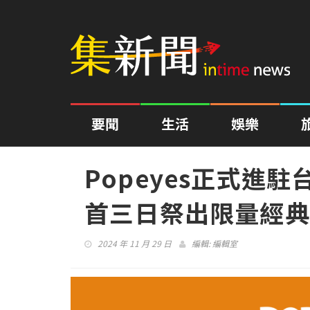
要聞
生活
娛樂
Popeyes正式進
首三日祭出限量經
2024 年 11 月 29 日
編輯:
編輯室