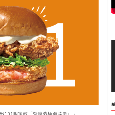
，推出101限定款「登峰造極海陸堡」。