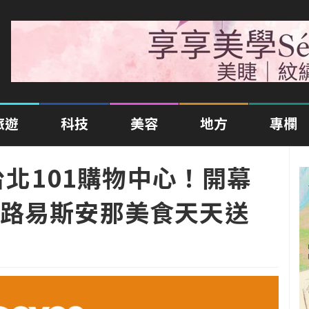
旅遊
科技
美容
地方
專欄
駐台北101購物中心！開幕
典路易斯安那美食天天送