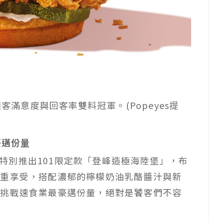
顧客滿意度與回客率雙料冠軍。(Popeyes提
豪邁份量
幕，特別推出101限定款「登峰造極海陸堡」，布
雙重享受，搭配濃郁的檸檬奶油乳酪醬汁與新
，挑戰速食業最豪邁份量，絕對是饕客們不容