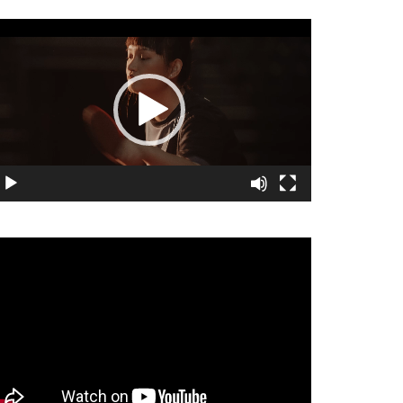
視
訊
播
放
器