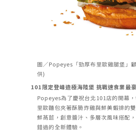
圖／Popeyes「勁厚布里歐雞腿堡」
供)
101限定登峰造極海陸堡 挑戰速食業最
Popeyes為了慶祝台北101店的開
里歐麵包夾著酥脆炸雞與鮮美蝦排的
鮮萵苣，創意醬汁、多層次風味搭配
錯過的全新體驗。