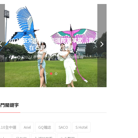
黃偉哲發放武聖夜市加碼夜市消費
券 呼籲做好登革熱防疫
2023 年 9 月 23 日
編輯:
總編輯
熱門關鍵字
110全中運
Ariel
GQ雜誌
SACO
S Hotel