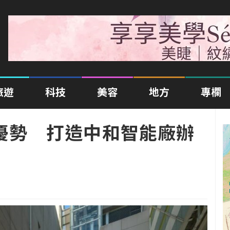
旅遊
科技
美容
地方
專欄
」4優勢 打造中和智能廠辦