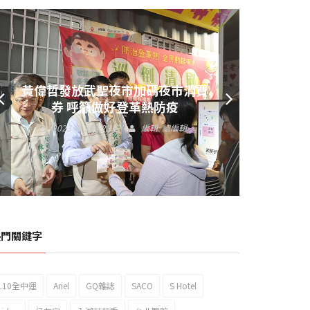
黃偉哲發放武聖夜市加碼夜市消費
券 呼籲做好登革熱防疫
2023 年 9 月 23 日
編輯:
總編輯
熱門關鍵字
110全中運
Ariel
GQ雜誌
SACO
S Hotel