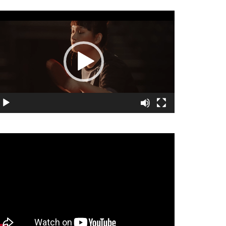
視
訊
播
放
器