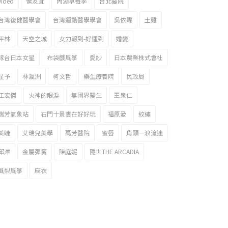
video
侯友宜
內湖草莓季
台北醫院
台灣復健醫學會
台灣運動醫學學會
吳依霖
土雞
坪林
天空之城
女力報到-好運到
婚變
嫁台日本女星
布袋戲風箏
愛紗
日本農業株式會社
星予
林瀛洲
柯文哲
樂生療養院
民政局
江宏傑
火神的眼淚
無國界醫生
王泉仁
瑞芳氣象站
石門十景實在好好玩
福原愛
紋繡
美睫
艾瑞兒美學
萬芳醫院
蜜唇
角頭－浪流連
邱澤
金屬彈簧
陳庭妮
隱世THE ARCADIA
風梨風箏
麻衣