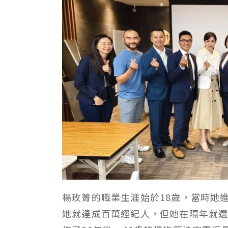
楊玫箐的職業生涯始於18歲，當時她
她就達成百萬經紀人，但她在隔年就