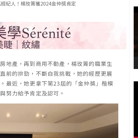
經紀人！楊玫箐獲2024金仲獎肯定
到房地產，再到商用不動產，楊玫箐的職業生
往直前的拚勁，不斷自我挑戰，她的經歷更展
。最近，她更拿下第23屆的「金仲獎」楷模
就與努力給予肯定及認可。