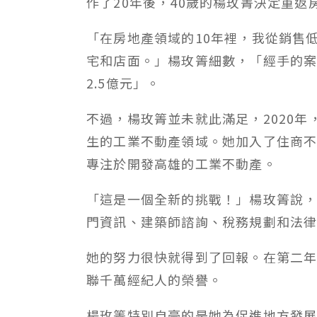
作了20年後，40歲的楊玫箐決定重返
「在房地產領域的10年裡，我從銷售
宅和店面。」楊玫箐細數，「經手的案
2.5億元」。
不過，楊玫箐並未就此滿足，2020
生的工業不動產領域。她加入了住商
專注於開發高雄的工業不動產。
「這是一個全新的挑戰！」楊玫箐說
門資訊、建築師諮詢、稅務規劃和法
她的努力很快就得到了回報。在第二年
聯千萬經紀人的榮譽。
楊玫箐特別自豪的是她為促進地方發