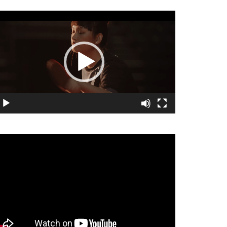
視
訊
播
放
器