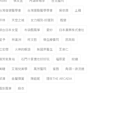
video
侯友宜
內湖草莓季
台北醫院
台灣復健醫學會
台灣運動醫學學會
吳依霖
土雞
坪林
天空之城
女力報到-好運到
婚變
嫁台日本女星
布袋戲風箏
愛紗
日本農業株式會社
星予
林瀛洲
柯文哲
樂生療養院
民政局
江宏傑
火神的眼淚
無國界醫生
王泉仁
瑞芳氣象站
石門十景實在好好玩
福原愛
紋繡
美睫
艾瑞兒美學
萬芳醫院
蜜唇
角頭－浪流連
邱澤
金屬彈簧
陳庭妮
隱世THE ARCADIA
風梨風箏
麻衣