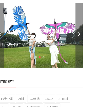
黃偉哲發放武聖夜市加碼夜市消費
券 呼籲做好登革熱防疫
2023 年 9 月 23 日
編輯:
總編輯
熱門關鍵字
110全中運
Ariel
GQ雜誌
SACO
S Hotel