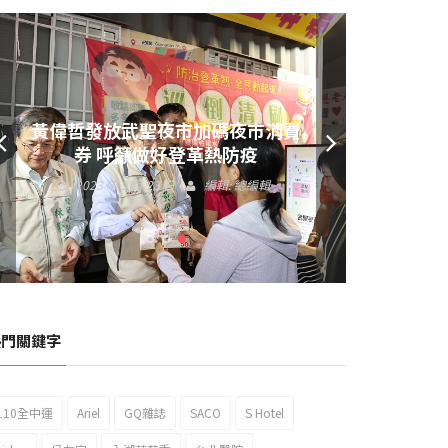
黃偉哲發放武聖夜市加碼夜市消費
券 呼籲做好登革熱防疫
2023 年 9 月 23 日
編輯:
總編輯
熱門關鍵字
110全中運
Ariel
GQ雜誌
SACO
S Hotel