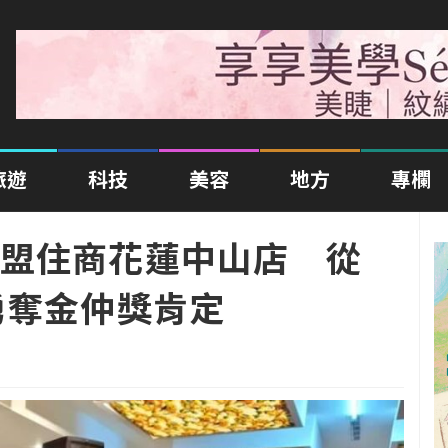
旅遊
科技
美容
地方
專欄
盟住商花蓮中山店 從
勇奪金仲獎肯定