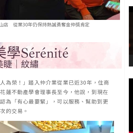
山店 從業30年仍保持熱誠勇奪金仲獎肯定
仲人為榮！」踏入仲介業從業已近
30
年，住商
屆花蓮不動產學會理事長至今，他說，到現在
，認為「有心最要緊」，可以服務、幫助到更
每次的交易。