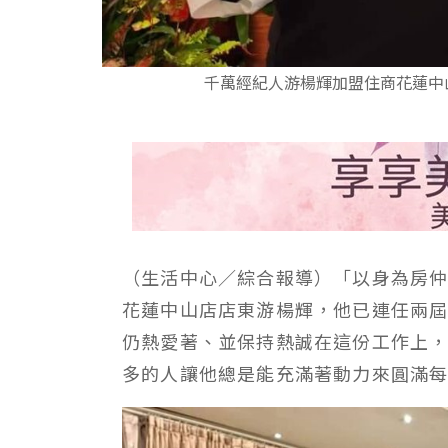
千萬經紀人游楊輝加盟住商花蓮中
（生活中心／綜合報導）「以身為房
花蓮中山店店東游楊輝，他已連任兩
仍熱愛著、並保持熱誠在這份工作上
多的人讓他總是能充滿著動力來圓滿