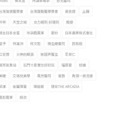
video
侯友宜
內湖草莓季
台北醫院
台灣復健醫學會
台灣運動醫學學會
吳依霖
土雞
坪林
天空之城
女力報到-好運到
婚變
嫁台日本女星
布袋戲風箏
愛紗
日本農業株式會社
星予
林瀛洲
柯文哲
樂生療養院
民政局
江宏傑
火神的眼淚
無國界醫生
王泉仁
瑞芳氣象站
石門十景實在好好玩
福原愛
紋繡
美睫
艾瑞兒美學
萬芳醫院
蜜唇
角頭－浪流連
邱澤
金屬彈簧
陳庭妮
隱世THE ARCADIA
風梨風箏
麻衣