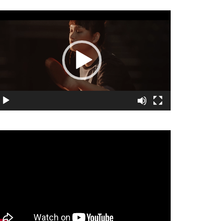
視
訊
播
放
器