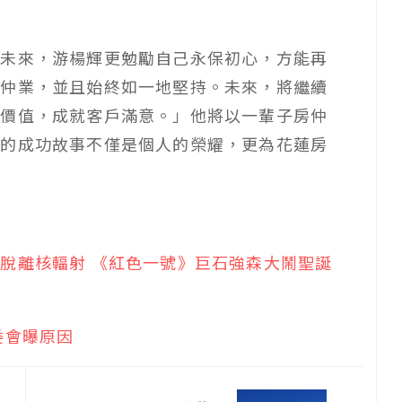
望未來，游楊輝更勉勵自己永保初心，方能再
房仲業，並且始終如一地堅持。未來，將繼續
務價值，成就客戶滿意。」他將以一輩子房仲
輝的成功故事不僅是個人的榮耀，更為花蓮房
脫離核輻射 《紅色一號》巨石強森大鬧聖誕
委會曝原因