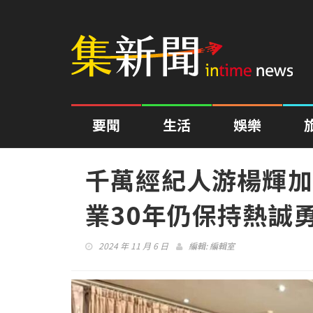
要聞
生活
娛樂
千萬經紀人游楊輝加
業30年仍保持熱誠
2024 年 11 月 6 日
編輯:
編輯室