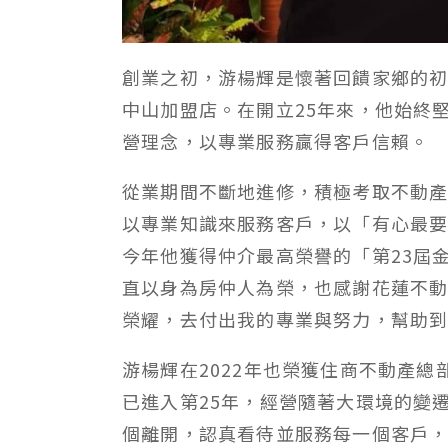
創業之初，游楊輝是懷著回饋家鄉的
中山加盟店。在開立
25
年來，他始終
營理念，以專業服務贏得客戶信賴。
從業期間不斷地進修，積極考取不動
以專業知識來服務客戶，以「有心最
今年他獲得仲介最高榮譽的「第
23
屆
直以身為房仲人為榮，也感謝花蓮不
榮耀，去付出我的專業與努力，幫助
游楊輝在
2022
年也榮獲住商不動產總
已進入第
25
年，經營隨著大環境的變
個離開，認真看待並服務每一個客戶