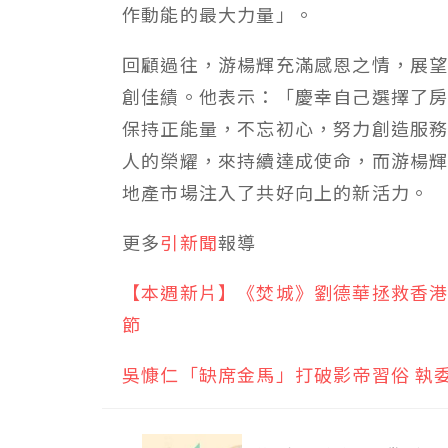
作動能的最大力量」。
回顧過往，游楊輝充滿感恩之情，展
創佳績。他表示：「慶幸自己選擇了
保持正能量，不忘初心，努力創造服
人的榮耀，來持續達成使命，而游楊
地產市場注入了共好向上的新活力。
更多
引新聞
報導
【本週新片】《焚城》劉德華拯救香港
節
吳慷仁「缺席金馬」打破影帝習俗 執