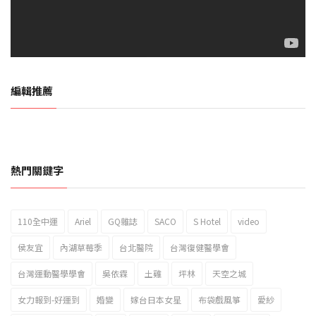
編輯推薦
熱門關鍵字
110全中運
Ariel
GQ雜誌
SACO
S Hotel
video
2023新北市北海岸國際風箏節「風在石起」霸氣回歸
侯友宜
內湖草莓季
台北醫院
台灣復健醫學會
台灣運動醫學學會
吳依霖
土雞
坪林
天空之城
女力報到-好運到
婚變
嫁台日本女星
布袋戲風箏
愛紗