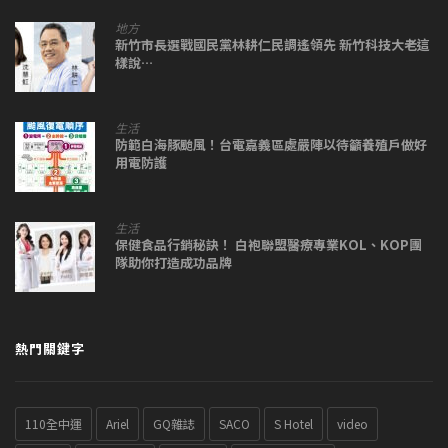
地方
新竹市長選戰國民黨林耕仁民調遙領先 新竹科技大老這
樣說…
生活
防範白海豚颱風！台電嘉義區處嚴陣以待籲養殖戶做好
用電防護
生活
保健食品行銷秘訣！ 白袍聯盟醫療專業KOL、KOP團
隊助你打造成功品牌
熱門關鍵字
110全中運
Ariel
GQ雜誌
SACO
S Hotel
video