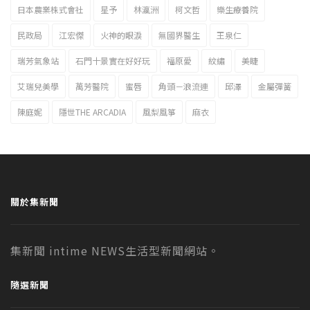
日本農業株式會社
星予
林瀛洲
柯文哲
樂生療養院
民政局
江宏傑
火神的眼淚
無國界醫生
王泉仁
瑞芳氣象站
石門十景實在好好玩
福原愛
紋繡
美睫
艾瑞兒美學
萬芳醫院
蜜唇
角頭－浪流連
邱澤
金屬彈簧
陳庭妮
隱世THE ARCADIA
風梨風箏
麻衣
關於集新聞
集新聞 intime NEWS生活型新聞網站。
隨選新聞