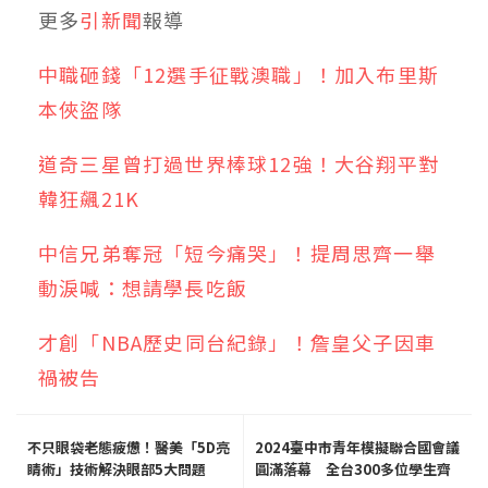
更多
引新聞
報導
中職砸錢「12選手征戰澳職」！加入布里斯
本俠盜隊
道奇三星曾打過世界棒球12強！大谷翔平對
韓狂飆21K
中信兄弟奪冠「短今痛哭」！提周思齊一舉
動淚喊：想請學長吃飯
才創「NBA歷史同台紀錄」！詹皇父子因車
禍被告
不只眼袋老態疲憊！醫美「5D亮
2024臺中市青年模擬聯合國會議
睛術」技術解決眼部5大問題
圓滿落幕 全台300多位學生齊