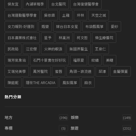
侯友宜
內湖草莓季
台北醫院
台灣復健醫學會
台灣運動醫學學會
吳依霖
土雞
坪林
天空之城
女力報到-好運到
婚變
嫁台日本女星
布袋戲風箏
愛紗
日本農業株式會社
星予
林瀛洲
柯文哲
樂生療養院
民政局
江宏傑
火神的眼淚
無國界醫生
王泉仁
瑞芳氣象站
石門十景實在好好玩
福原愛
紋繡
美睫
艾瑞兒美學
萬芳醫院
蜜唇
角頭－浪流連
邱澤
金屬彈簧
陳庭妮
隱世THE ARCADIA
風梨風箏
麻衣
熱門分類
地方
娛樂
(396)
(149)
專欄
旅遊
(5)
(231)