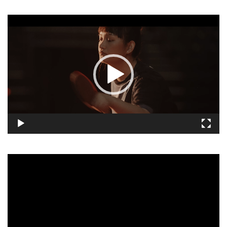
視
訊
播
放
器