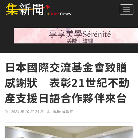
Togg
navi
日本國際交流基金會致贈
感謝狀 表彰21世紀不動
產支援日語合作夥伴來台
2024 年 10 月 28 日
編輯:
編輯室