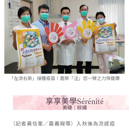
「左流右新」接種疫苗！嘉榮「注」您一臂之力保健康
（記者黃信峯／嘉義報導）入秋後為流感疫