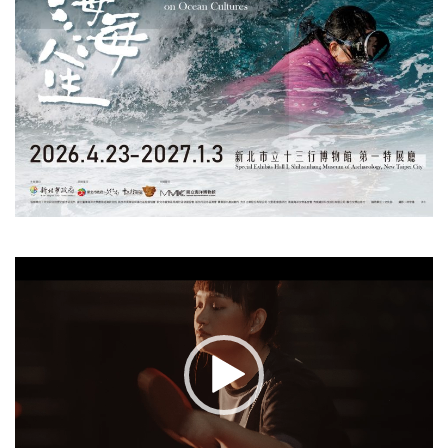
視
訊
播
放
器