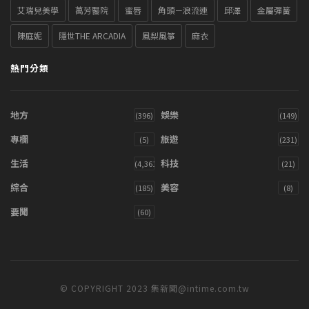
艾瑞兒美學
萬芳醫院
蜜唇
角頭－浪流連
邱澤
金屬彈簧
陳庭妮
隱世THE ARCADIA
風梨風箏
麻衣
熱門分類
地方
娛樂
(396)
(149)
專欄
旅遊
(5)
(231)
生活
科技
(4,361)
(21)
綜合
美容
(185)
(8)
要聞
(60)
© COPYRIGHT 2023 集新聞@intime.com.tw