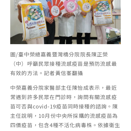
圖/臺中榮總嘉義暨灣橋分院院長陳正榮
（中）呼籲民眾接種流感疫苗是預防流感最
有效的方法。記者黃信峯翻攝
中榮嘉義分院家醫部主任陳怡成表示，最近
常遇到許多民眾在門診時，詢問有關流感疫
苗可否與covid-19疫苗同時接種的諮詢。陳
主任說明，10月份中央所採購的流感疫苗為
四價疫苗，包含4種不活化病毒株。依據衛生