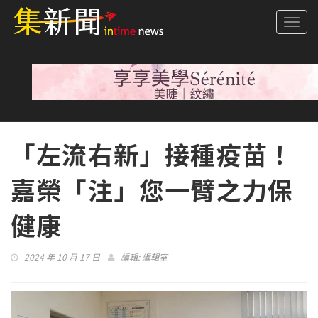
Togg
navi
「左流右新」接種疫苗！
嘉榮「注」您一臂之力保
健康
2024 年 10 月 17 日
編輯:
編輯室