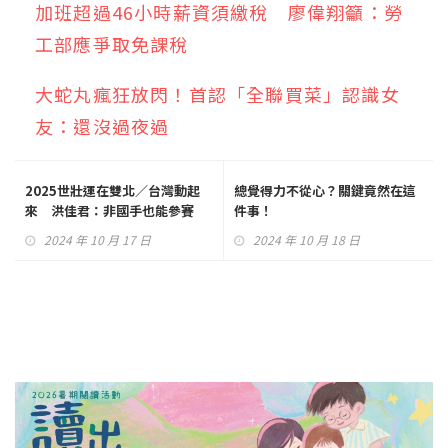
加班超過46小時薪資須繳稅 廖偉翔籲：勞
工部應爭取免課稅
大蛇丸瘋狂放閃！首認「全聯買菜」認識女
友：還沒過夜過
2025世壯運在雙北／台灣動起
總覺得力不從心？關鍵竟然在這
來 洪佳君：非國手也能參賽
件事！
2024 年 10 月 17 日
2024 年 10 月 18 日