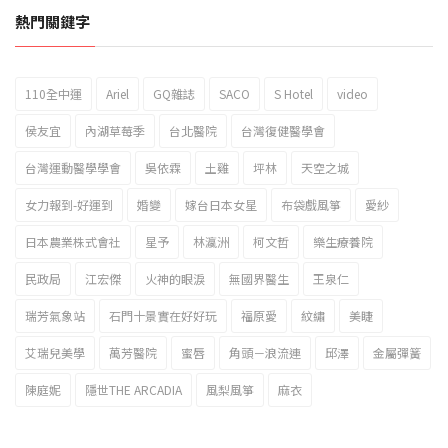
熱門關鍵字
110全中運
Ariel
GQ雜誌
SACO
S Hotel
video
2023新北市北海岸國際風箏節「風在石起」霸氣回歸
侯友宜
內湖草莓季
台北醫院
台灣復健醫學會
台灣運動醫學學會
吳依霖
土雞
坪林
天空之城
女力報到-好運到
婚變
嫁台日本女星
布袋戲風箏
愛紗
日本農業株式會社
星予
林瀛洲
柯文哲
樂生療養院
民政局
江宏傑
火神的眼淚
無國界醫生
王泉仁
瑞芳氣象站
石門十景實在好好玩
福原愛
紋繡
美睫
艾瑞兒美學
萬芳醫院
蜜唇
角頭－浪流連
邱澤
金屬彈簧
陳庭妮
隱世THE ARCADIA
風梨風箏
麻衣