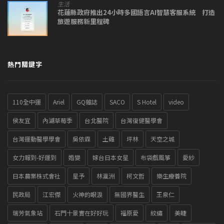
生活
花蓮縣政府推出24小時多國語言AI智慧客服系統 打造
旅遊服務新里程碑
熱門關鍵字
110全中運
Ariel
GQ雜誌
SACO
S Hotel
video
侯友宜
內湖草莓季
台北醫院
台灣復健醫學會
台灣運動醫學學會
吳依霖
土雞
坪林
天空之城
女力報到-好運到
婚變
嫁台日本女星
布袋戲風箏
愛紗
日本農業株式會社
星予
林瀛洲
柯文哲
樂生療養院
民政局
江宏傑
火神的眼淚
無國界醫生
王泉仁
瑞芳氣象站
石門十景實在好好玩
福原愛
紋繡
美睫