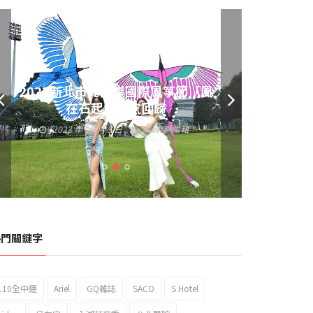
2023新北市北海岸國際風箏節「風
黃偉哲發放武聖夜市加碼夜市消費
在石起」霸氣回歸
券 呼籲做好登革熱防疫
2023 年 10 月 3 日
編輯:
總編輯
2023 年 9 月 23 日
編輯:
總編輯
熱門關鍵字
110全中運
Ariel
GQ雜誌
SACO
S Hotel