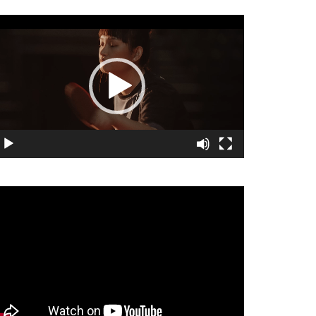
視
訊
播
放
器