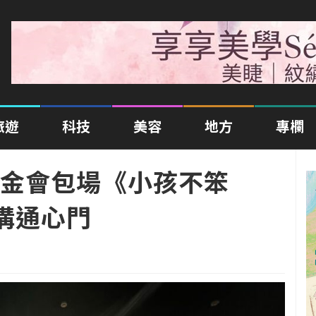
旅遊
科技
美容
地方
專欄
金會包場《小孩不笨
溝通心門