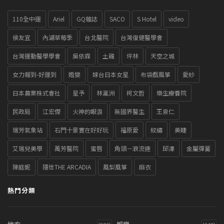
110全中運
Ariel
GQ雜誌
SACO
S Hotel
video
侯友宜
內湖草莓季
台北醫院
台灣復健醫學會
台灣運動醫學學會
吳依霖
土雞
坪林
天空之城
女力報到-好運到
婚變
嫁台日本女星
布袋戲風箏
愛紗
日本農業株式會社
星予
林瀛洲
柯文哲
樂生療養院
民政局
江宏傑
火神的眼淚
無國界醫生
王泉仁
瑞芳氣象站
石門十景實在好好玩
福原愛
紋繡
美睫
艾瑞兒美學
萬芳醫院
蜜唇
角頭－浪流連
邱澤
金屬彈簧
陳庭妮
隱世THE ARCADIA
風梨風箏
麻衣
熱門分類