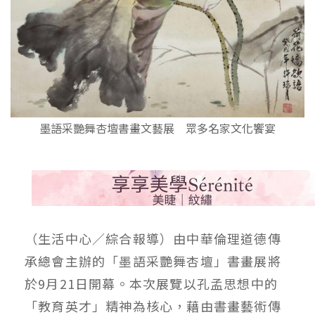
墨語采艷舞杏壇書畫文藝展 眾多名家文化饗宴
（生活中心／綜合報導）由中華倫理道德傳
承總會主辦的「墨語采艷舞杏壇」書畫展將
於
9
月
21
日開幕。本次展覽以孔孟思想中的
「教育英才」精神為核心，藉由書畫藝術傳