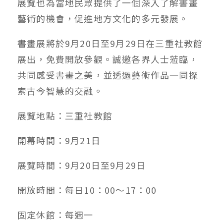
展覽也為當地民眾提供了一個深入了解書畫
藝術的機會，促進地方文化的多元發展。
書畫展將於
9
月
20
日至
9
月
29
日在三重社教館
展出，免費開放參觀。誠邀各界人士蒞臨，
共同感受書畫之美，並透過藝術作品一同探
索古今智慧的交融。
展覽地點：三重社教館
開幕時間：
9
月
21
日
展覽時間：
9
月
20
日至
9
月
29
日
開放時間：每日
10：00～17：00
固定休館：每週一