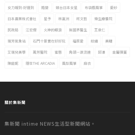
女力報到-好運到
婚變
嫁台日本女星
布袋戲風箏
愛紗
日本農業株式會社
星予
林瀛洲
柯文哲
樂生療養院
民政局
江宏傑
火神的眼淚
無國界醫生
王泉仁
瑞芳氣象站
石門十景實在好好玩
福原愛
紋繡
美睫
艾瑞兒美學
萬芳醫院
蜜唇
角頭－浪流連
邱澤
金屬彈簧
陳庭妮
隱世THE ARCADIA
風梨風箏
麻衣
關於集新聞
集新聞 intime NEWS生活型新聞網站。