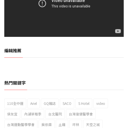
編輯推薦
熱門關鍵字
110全中運
Ariel
GQ雜誌
SACO
S Hotel
video
2023新北市北海岸國際風箏節「風在石起」霸氣回歸
侯友宜
內湖草莓季
台北醫院
台灣復健醫學會
台灣運動醫學學會
吳依霖
土雞
坪林
天空之城