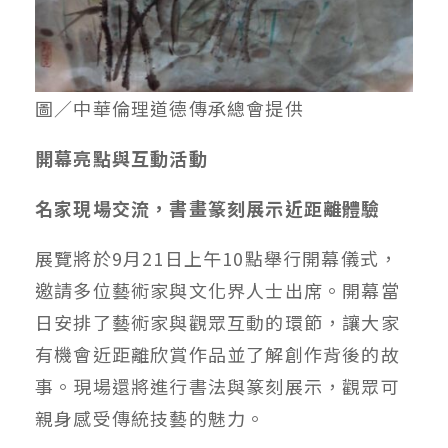
圖／中華倫理道德傳承總會提供
開幕亮點與互動活動
名家現場交流，書畫篆刻展示近距離體驗
展覽將於
9
月
21
日上午
10
點舉行開幕儀式，
邀請多位藝術家與文化界人士出席。開幕當
日安排了藝術家與觀眾互動的環節，讓大家
有機會近距離欣賞作品並了解創作背後的故
事。現場還將進行書法與篆刻展示，觀眾可
親身感受傳統技藝的魅力。