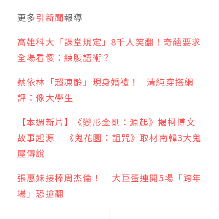
更多
引新聞
報導
高雄科大「課堂規定」8千人笑翻！奇葩要求
全場看傻：練腹語術？
蔡依林「超凍齡」現身婚禮！ 清純穿搭網
評：像大學生
【本週新片】《變形金剛：源起》揭柯博文
故事起源 《鬼花園：詛咒》取材南韓3大鬼
屋傳說
張惠妹接棒周杰倫！ 大巨蛋連開5場「跨年
場」恐搶翻