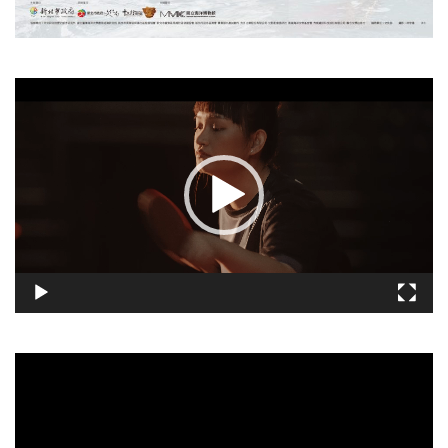
視
訊
播
放
器