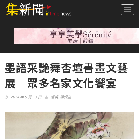
Togg
navi
墨語采艷舞杏壇書畫文藝
展 眾多名家文化饗宴
2024 年 9 月 13 日
編輯:
編輯室