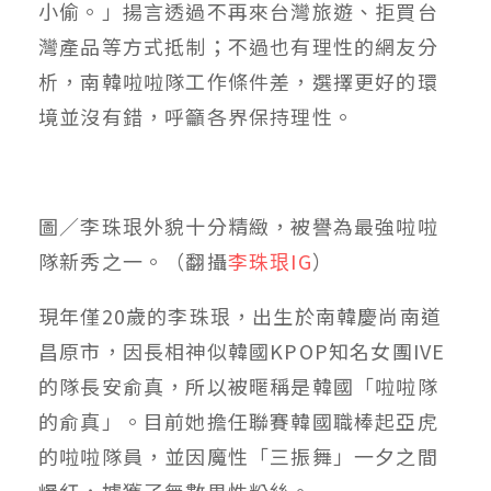
小偷。」揚言透過不再來台灣旅遊、拒買台
灣產品等方式抵制；不過也有理性的網友分
析，南韓啦啦隊工作條件差，選擇更好的環
境並沒有錯，呼籲各界保持理性。
圖／李珠珢外貌十分精緻，被譽為最強啦啦
隊新秀之一。（翻攝
李珠珢IG
）
現年僅20歲的李珠珢，出生於南韓慶尚南道
昌原市，因長相神似韓國KPOP知名女團IVE
的隊長安俞真，所以被暱稱是韓國「啦啦隊
的俞真」。目前她擔任聯賽韓國職棒起亞虎
的啦啦隊員，並因魔性「三振舞」一夕之間