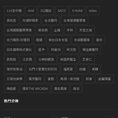
110全中運
Ariel
GQ雜誌
SACO
S Hotel
video
侯友宜
內湖草莓季
台北醫院
台灣復健醫學會
台灣運動醫學學會
吳依霖
土雞
坪林
天空之城
女力報到-好運到
婚變
嫁台日本女星
布袋戲風箏
愛紗
日本農業株式會社
星予
林瀛洲
柯文哲
樂生療養院
民政局
江宏傑
火神的眼淚
無國界醫生
王泉仁
瑞芳氣象站
石門十景實在好好玩
福原愛
紋繡
美睫
艾瑞兒美學
萬芳醫院
蜜唇
角頭－浪流連
邱澤
金屬彈簧
陳庭妮
隱世THE ARCADIA
風梨風箏
麻衣
熱門分類