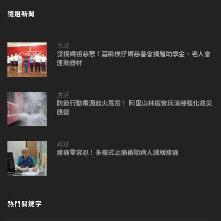
隨選新聞
生活
發揚媽祖慈悲！嘉縣樸仔媽慈善會捐贈助學金、老人會
運動器材
生活
防範行動電源起火風險！ 阿里山林鐵實兵演練強化救災
應變
科技
疼痛零容忍！多模式止痛術助病人減緩疼痛
熱門關鍵字