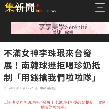
Togg
navi
不滿女神李珠珢來台發
展！南韓球迷拒喝珍奶抵
制「用錢搶我們啦啦隊」
2024 年 9 月 13 日
編輯:
編輯室