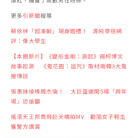
爆紅，擄獲了無數男性粉絲。
更多
引新聞
報導
蔡依林「超凍齡」現身婚禮！ 清純穿搭網
評：像大學生
【本週新片】《變形金剛：源起》揭柯博文
故事起源 《鬼花園：詛咒》取材南韓3大鬼
屋傳說
張惠妹接棒周杰倫！ 大巨蛋連開5場「跨年
場」恐搶翻
搖滾天王邦喬飛赴天橋拍MV 勸阻女子輕生
獲警方讚賞