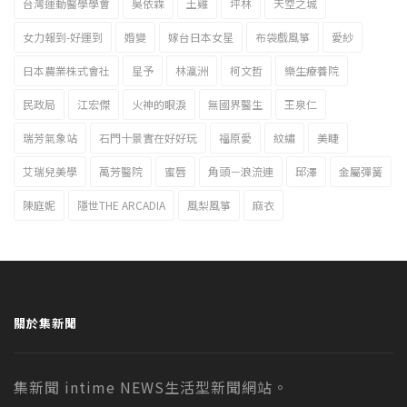
台灣運動醫學學會
吳依霖
土雞
坪林
天空之城
女力報到-好運到
婚變
嫁台日本女星
布袋戲風箏
愛紗
日本農業株式會社
星予
林瀛洲
柯文哲
樂生療養院
民政局
江宏傑
火神的眼淚
無國界醫生
王泉仁
瑞芳氣象站
石門十景實在好好玩
福原愛
紋繡
美睫
艾瑞兒美學
萬芳醫院
蜜唇
角頭－浪流連
邱澤
金屬彈簧
陳庭妮
隱世THE ARCADIA
風梨風箏
麻衣
關於集新聞
集新聞 intime NEWS生活型新聞網站。