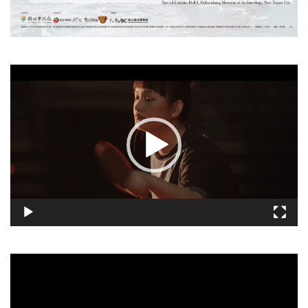
視
訊
播
放
器