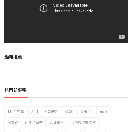
編輯推薦
熱門關鍵字
110全中運
Ariel
GQ雜誌
SACO
S Hotel
video
2023新北市北海岸國際風箏節「風在石起」霸氣回歸
侯友宜
內湖草莓季
台北醫院
台灣復健醫學會