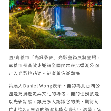
圖/嘉義市「光織影舞」光影藝術展將登場，
嘉義市長黃敏惠邀請全國民眾來北香湖公園
走入光影桃花源。記者黃信峯翻攝
策展人Daniel Wong表示，他認為北香湖公
園是充滿歷史與文化的場域，他的任務就是
以光影點綴，讓更多人認識它的美，期待每
位走進8大展區的遊客都能有夢幻、溫馨，宛