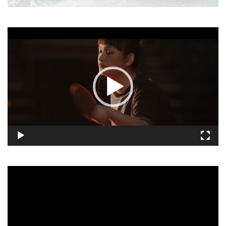
視
訊
播
放
器