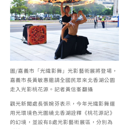
圖/嘉義市「光織影舞」光影藝術展將登場，
嘉義市長黃敏惠邀請全國民眾來北香湖公園
走入光影桃花源。記者黃信峯翻攝
觀光新聞處長張婉芬表示，今年光織影舞運
用光環境色光圍繞北香湖詮釋《桃花源記》
的幻境，並設有8處光影藝術展區，分別為