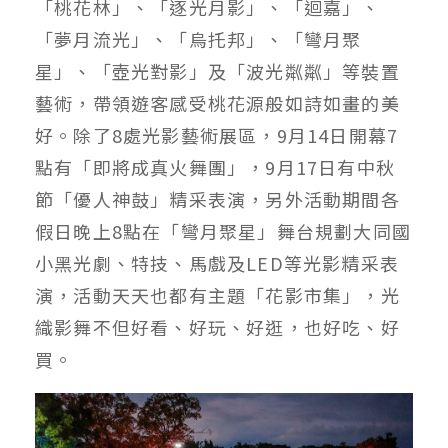
「桃花林」、「逐光月影」、「迴嘉」、
「夢月流光」、「烏托邦」、「彎月聚
星」、「壺光對影」及「波光粼粼」等裝置
藝術，帶領遊客感受桃花源般如詩如畫的美
好。除了8處光影藝術展區，9月14日開幕7
點有「即將成真火舞團」，9月17日有中秋
節「優人神鼓」精采表演，另外活動期間各
假日晚上8點在「彎月聚星」舞台規劃大同國
小黑光劇、特技、馬戲及LED等光影精采表
演，活動天天也都有主題「花影市集」，光
織影舞不但好看、好玩、好逛，也好吃、好
買。