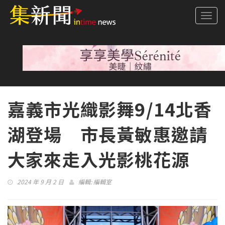
Togg
navi
嘉義市光織影舞9/14北香
湖登場 市長黃敏惠邀請
大家來走入光影桃花源
2024 年 9 月 2 日
編輯:
編輯室