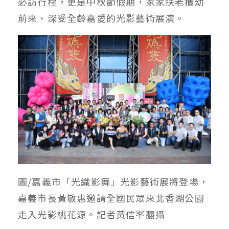
必訪行程，更是中秋節假期，家家扶老攜幼
前來、深受全齡嘉愛的光影藝術展演。
圖/嘉義市「光織影舞」光影藝術展將登場，
嘉義市長黃敏惠邀請全國民眾來北香湖公園
走入光影桃花源。記者黃信峯翻攝