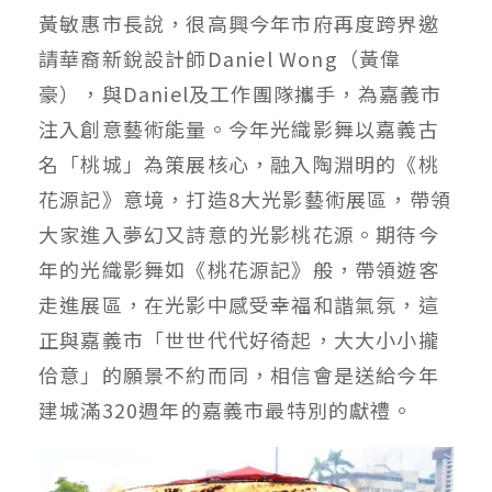
黃敏惠市長說，很高興今年市府再度跨界邀
請華裔新銳設計師Daniel Wong（黃偉
豪），與Daniel及工作團隊攜手，為嘉義市
注入創意藝術能量。今年光織影舞以嘉義古
名「桃城」為策展核心，融入陶淵明的《桃
花源記》意境，打造8大光影藝術展區，帶領
大家進入夢幻又詩意的光影桃花源。期待今
年的光織影舞如《桃花源記》般，帶領遊客
走進展區，在光影中感受幸福和諧氣氛，這
正與嘉義市「世世代代好徛起，大大小小攏
佮意」的願景不約而同，相信會是送給今年
建城滿320週年的嘉義市最特別的獻禮。