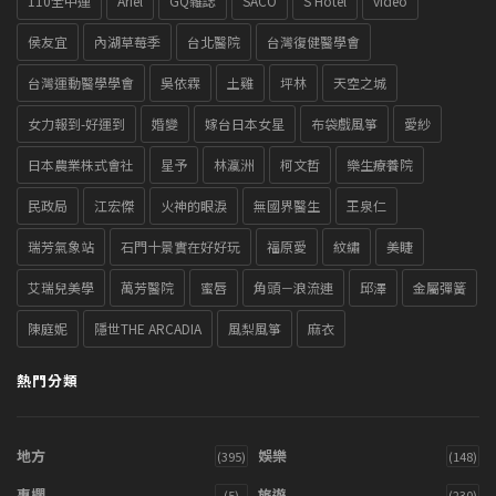
110全中運
Ariel
GQ雜誌
SACO
S Hotel
video
侯友宜
內湖草莓季
台北醫院
台灣復健醫學會
台灣運動醫學學會
吳依霖
土雞
坪林
天空之城
女力報到-好運到
婚變
嫁台日本女星
布袋戲風箏
愛紗
日本農業株式會社
星予
林瀛洲
柯文哲
樂生療養院
民政局
江宏傑
火神的眼淚
無國界醫生
王泉仁
瑞芳氣象站
石門十景實在好好玩
福原愛
紋繡
美睫
艾瑞兒美學
萬芳醫院
蜜唇
角頭－浪流連
邱澤
金屬彈簧
陳庭妮
隱世THE ARCADIA
風梨風箏
麻衣
熱門分類
地方
娛樂
(395)
(148)
專欄
旅遊
(5)
(230)