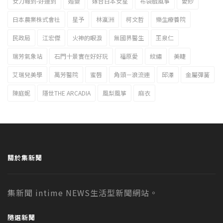
女力報到-好運到
婚變
嫁台日本女星
布袋戲風箏
愛紗
日本農業株式會社
星予
林瀛洲
柯文哲
樂生療養院
民政局
江宏傑
火神的眼淚
無國界醫生
王泉仁
瑞芳氣象站
石門十景實在好好玩
福原愛
紋繡
美睫
艾瑞兒美學
萬芳醫院
蜜唇
角頭－浪流連
邱澤
金屬彈簧
陳庭妮
隱世THE ARCADIA
風梨風箏
麻衣
關於集新聞
集新聞 intime NEWS生活型新聞網站。
隨選新聞