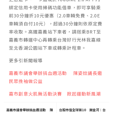
綁定信用卡使用掃碼功能借車，即可享騎乘
前30分鐘折10元優惠（2.0車輛免費、2.0E
車輛須自付10元），超過30分鐘則依原定費
率收取。高鐵嘉義站下車者，請搭乘BRT至
嘉義市轉運中心再轉乘台灣好行光林我嘉線
至北香湖公園站下車或轉乘計程車。
更多
引新聞
報導
嘉義市議會舉辦捐血週活動 陳姿妏議長邀
民眾挽袖做公益
嘉市創意火肌舞活動決賽 掀起運動新風潮
嘉義市議會舉辦捐血週活動 陳
台股市值全球第10 謝金河：台