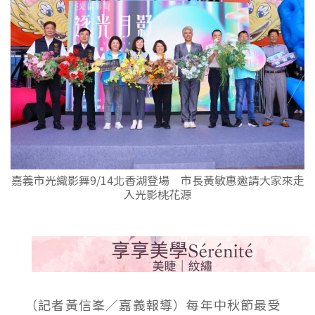
嘉義市光織影舞9/14北香湖登場 市長黃敏惠邀請大家來走
入光影桃花源
（記者黃信峯／嘉義報導）每年中秋節最受