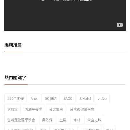
編輯推薦
熱門關鍵字
110全中運
Ariel
GQ雜誌
SACO
S Hotel
video
2023新北市北海岸國際風箏節「風在石起」霸氣回歸
侯友宜
內湖草莓季
台北醫院
台灣復健醫學會
台灣運動醫學學會
吳依霖
土雞
坪林
天空之城