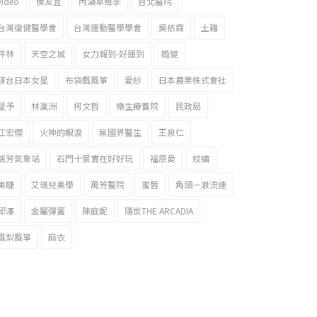
video
侯友宜
內湖草莓季
台北醫院
台灣復健醫學會
台灣運動醫學學會
吳依霖
土雞
坪林
天空之城
女力報到-好運到
婚變
嫁台日本女星
布袋戲風箏
愛紗
日本農業株式會社
星予
林瀛洲
柯文哲
樂生療養院
民政局
江宏傑
火神的眼淚
無國界醫生
王泉仁
瑞芳氣象站
石門十景實在好好玩
福原愛
紋繡
美睫
艾瑞兒美學
萬芳醫院
蜜唇
角頭－浪流連
邱澤
金屬彈簧
陳庭妮
隱世THE ARCADIA
風梨風箏
麻衣