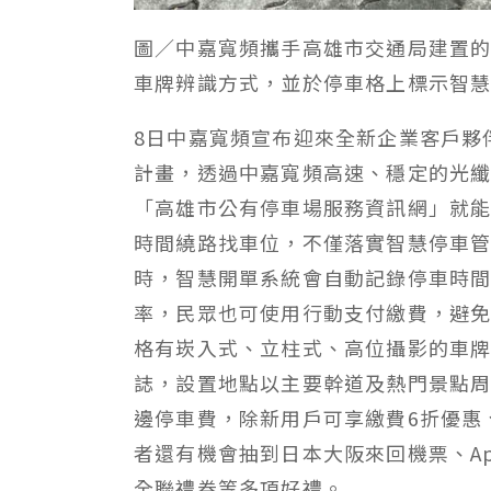
圖／中嘉寬頻攜手高雄市交通局建置
車牌辨識方式，並於停車格上標示智
8
日中嘉寬頻宣布迎來全新企業客戶夥
計畫，透過中嘉寬頻高速、穩定的光
「高雄市公有停車場服務資訊網」就
時間繞路找車位，不僅落實智慧停車
時，智慧開單系統會自動記錄停車時
率，民眾也可使用行動支付繳費，避
格有崁入式、立柱式、高位攝影的車
誌，設置地點以主要幹道及熱門景點
邊停車費，除新用戶可享繳費
6
折優惠
者還有機會抽到日本大阪來回機票、
A
全聯禮券等多項好禮。