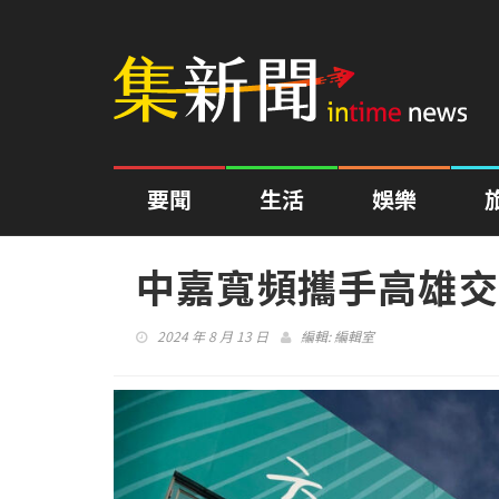
要聞
生活
娛樂
中嘉寬頻攜手高雄交
2024 年 8 月 13 日
編輯:
編輯室