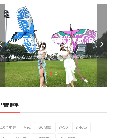
黃偉哲發放武聖夜市加碼夜市消費
券 呼籲做好登革熱防疫
2023 年 9 月 23 日
編輯:
總編輯
熱門關鍵字
110全中運
Ariel
GQ雜誌
SACO
S Hotel