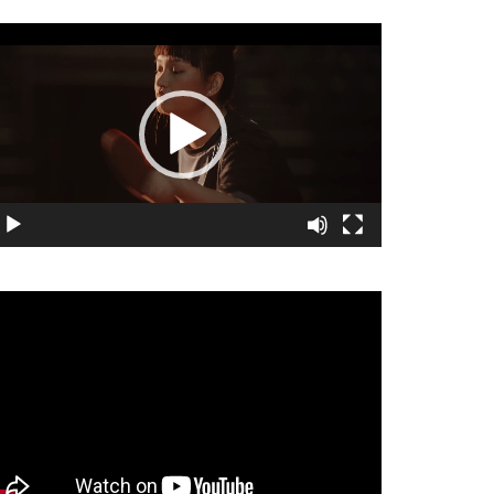
視
訊
播
放
器