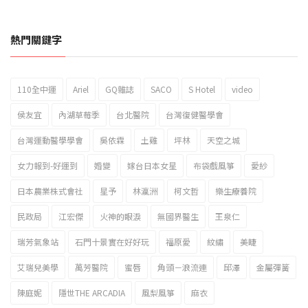
熱門關鍵字
110全中運
Ariel
GQ雜誌
SACO
S Hotel
video
2023新北市北海岸國際風箏節「風在石起」霸氣回歸
侯友宜
內湖草莓季
台北醫院
台灣復健醫學會
台灣運動醫學學會
吳依霖
土雞
坪林
天空之城
女力報到-好運到
婚變
嫁台日本女星
布袋戲風箏
愛紗
日本農業株式會社
星予
林瀛洲
柯文哲
樂生療養院
民政局
江宏傑
火神的眼淚
無國界醫生
王泉仁
瑞芳氣象站
石門十景實在好好玩
福原愛
紋繡
美睫
艾瑞兒美學
萬芳醫院
蜜唇
角頭－浪流連
邱澤
金屬彈簧
陳庭妮
隱世THE ARCADIA
風梨風箏
麻衣