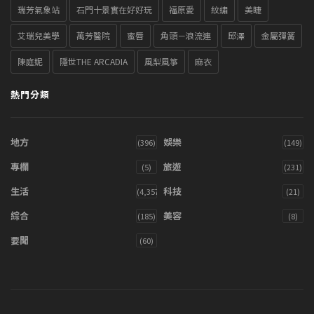
瑞芳氣象站
石門十景實在好好玩
福原愛
紋繡
美睫
艾瑞兒美學
萬芳醫院
蜜唇
角頭－浪流連
邱澤
金屬彈簧
陳庭妮
隱世THE ARCADIA
風梨風箏
麻衣
熱門分類
地方
娛樂
(396)
(149)
專欄
旅遊
(5)
(231)
生活
科技
(4,357)
(21)
綜合
美容
(185)
(8)
要聞
(60)