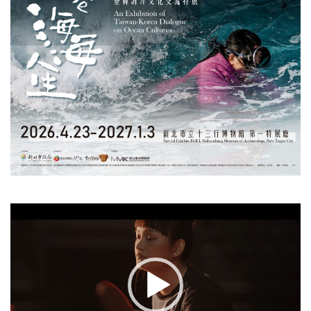
視
訊
播
放
器