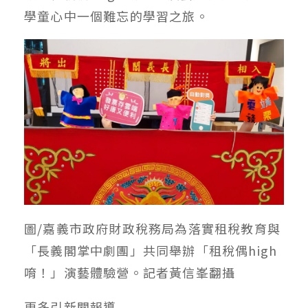
學童心中一個難忘的學習之旅。
圖/嘉義市政府財政稅務局為落實租稅教育與
「長義閣掌中劇團」共同舉辦「租稅偶high
唷！」演藝體驗營。記者黃信峯翻攝
更多
引新聞
報導