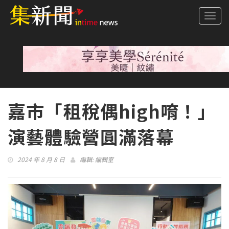
Togg
navi
嘉市「租稅偶high唷！」
演藝體驗營圓滿落幕
2024 年 8 月 8 日
編輯:
編輯室