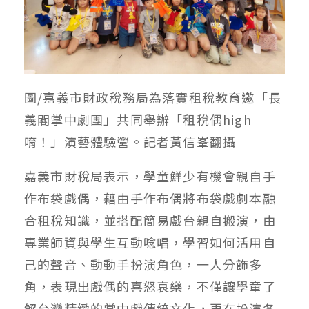
圖/嘉義市財政稅務局為落實租稅教育邀「長
義閣掌中劇團」共同舉辦「租稅偶high
唷！」演藝體驗營。記者黃信峯翻攝
嘉義市財稅局表示，學童鮮少有機會親自手
作布袋戲偶，藉由手作布偶將布袋戲劇本融
合租稅知識，並搭配簡易戲台親自搬演，由
專業師資與學生互動唸唱，學習如何活用自
己的聲音、動動手扮演角色，一人分飾多
角，表現出戲偶的喜怒哀樂，不僅讓學童了
解台灣精緻的掌中戲傳統文化，更在扮演各