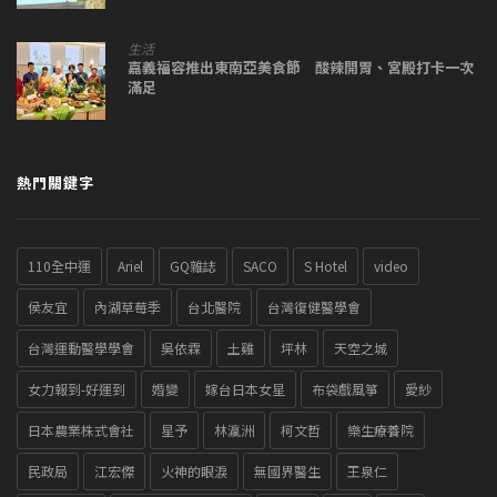
生活
嘉義福容推出東南亞美食節 酸辣開胃、宮殿打卡一次
滿足
熱門關鍵字
110全中運
Ariel
GQ雜誌
SACO
S Hotel
video
侯友宜
內湖草莓季
台北醫院
台灣復健醫學會
台灣運動醫學學會
吳依霖
土雞
坪林
天空之城
女力報到-好運到
婚變
嫁台日本女星
布袋戲風箏
愛紗
日本農業株式會社
星予
林瀛洲
柯文哲
樂生療養院
民政局
江宏傑
火神的眼淚
無國界醫生
王泉仁