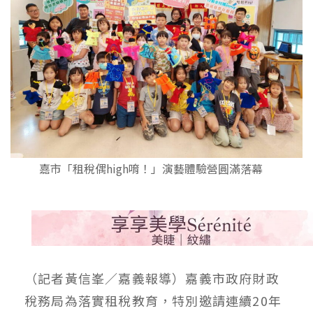
嘉市「租稅偶high唷！」演藝體驗營圓滿落幕
（記者黃信峯／嘉義報導）嘉義市政府財政
稅務局為落實租稅教育，特別邀請連續20年