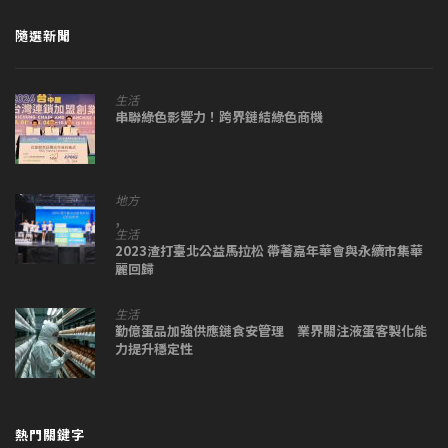
隨選新聞
生活
串聯綠色影響力！跨界鏈結綠色商機
地方
,
生活
2023渣打臺北公益馬拉松 帶著嘉年華會與永續市集華
麗回歸
生活
勤億蛋品加強供應鏈食安管理 業界關注液蛋客製化能
力提升穩定性
熱門關鍵字