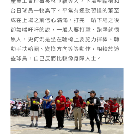
產業工會理事長林垂穎等人，下場坐輪椅和
台日球員一較高下。平常有運動習慣的董至
成在上場之前信心滿滿，打完一輪下場之後
卻氣喘吁吁的說，一般人要打擊、跑壘就很
累人，更何況是坐在輪椅上要施力揮棒、轉
動手扶輪圈、變換方向等等動作，相較於這
些球員，自己反而比較像身障人士。