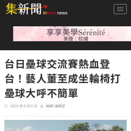
Togg
navi
台日壘球交流賽熱血登
台！藝人董至成坐輪椅打
壘球大呼不簡單
2024 年 8 月 6 日
編輯:
編輯室