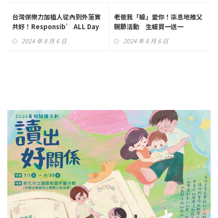
台灣保樂力加植人從內到外落實
老爸我「蠔」愛你！柒息地推父
共好！Responsib’ ALL Day
親節活動 生蠔買一送一
企業志工日連續12年舉辦
2024 年 8 月 6 日
2024 年 8 月 6 日