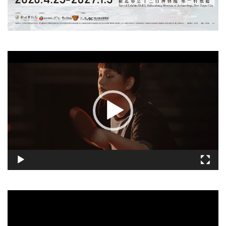
視
訊
播
放
器