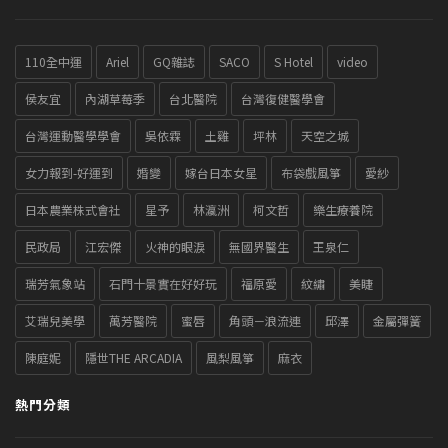
110全中運
Ariel
GQ雜誌
SACO
S Hotel
video
侯友宜
內湖草莓季
台北醫院
台灣復健醫學會
台灣運動醫學學會
吳依霖
土雞
坪林
天空之城
女力報到-好運到
婚變
嫁台日本女星
布袋戲風箏
愛紗
日本農業株式會社
星予
林瀛洲
柯文哲
樂生療養院
民政局
江宏傑
火神的眼淚
無國界醫生
王泉仁
瑞芳氣象站
石門十景實在好好玩
福原愛
紋繡
美睫
艾瑞兒美學
萬芳醫院
蜜唇
角頭－浪流連
邱澤
金屬彈簧
陳庭妮
隱世THE ARCADIA
風梨風箏
麻衣
熱門分類