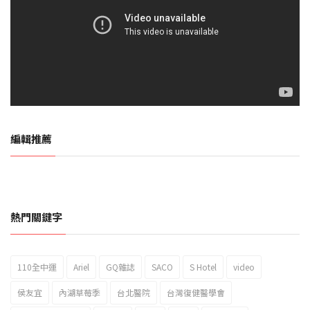
編輯推薦
熱門關鍵字
110全中運
Ariel
GQ雜誌
SACO
S Hotel
video
2023新北市北海岸國際風箏節「風在石起」霸氣回歸
侯友宜
內湖草莓季
台北醫院
台灣復健醫學會