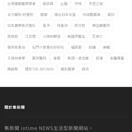
台灣運動醫學學會
吳依霖
土雞
坪林
天空之城
女力報到-好運到
婚變
嫁台日本女星
布袋戲風箏
愛紗
日本農業株式會社
星予
林瀛洲
柯文哲
樂生療養院
民政局
江宏傑
火神的眼淚
無國界醫生
王泉仁
瑞芳氣象站
石門十景實在好好玩
福原愛
紋繡
美睫
艾瑞兒美學
萬芳醫院
蜜唇
角頭－浪流連
邱澤
金屬彈簧
陳庭妮
隱世THE ARCADIA
風梨風箏
麻衣
關於集新聞
集新聞 intime NEWS生活型新聞網站。