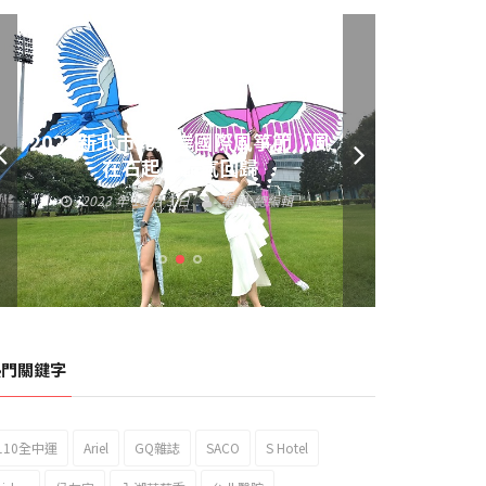
2023新北市北海岸國際風箏節「風
在石起」霸氣回歸
2023 年 10 月 3 日
編輯:
總編輯
熱門關鍵字
110全中運
Ariel
GQ雜誌
SACO
S Hotel