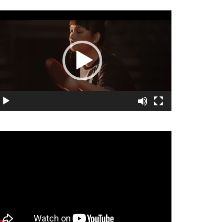
視
訊
播
放
器