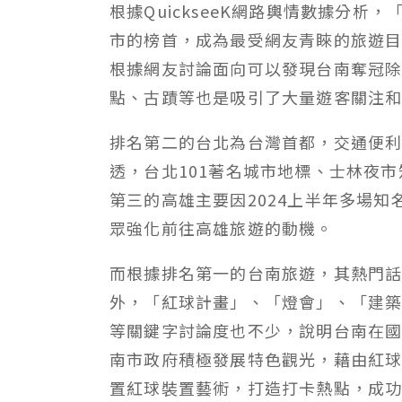
根據QuickseeK網路輿情數據分析
市的榜首，成為最受網友青睞的旅遊
根據網友討論面向可以發現台南奪冠
點、古蹟等也是吸引了大量遊客關注
排名第二的台北為台灣首都，交通便
透，台北101著名城市地標、士林夜
第三的高雄主要因2024上半年多場
眾強化前往高雄旅遊的動機。
而根據排名第一的台南旅遊，其熱門
外，「紅球計畫」、「燈會」、「建築
等關鍵字討論度也不少，說明台南在
南市政府積極發展特色觀光，藉由紅
置紅球裝置藝術，打造打卡熱點，成