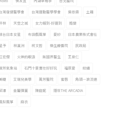
video
侯友宜
內湖草莓季
台北醫院
台灣復健醫學會
台灣運動醫學學會
吳依霖
土雞
坪林
天空之城
女力報到-好運到
婚變
嫁台日本女星
布袋戲風箏
愛紗
日本農業株式會社
星予
林瀛洲
柯文哲
樂生療養院
民政局
江宏傑
火神的眼淚
無國界醫生
王泉仁
瑞芳氣象站
石門十景實在好好玩
福原愛
紋繡
美睫
艾瑞兒美學
萬芳醫院
蜜唇
角頭－浪流連
邱澤
金屬彈簧
陳庭妮
隱世THE ARCADIA
風梨風箏
麻衣