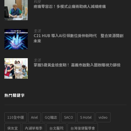
科技
疼痛零容忍！多模式止痛術助病人減緩疼痛
生活
C21 HUB 導入AI引領數位房仲新時代 整合資源開創
未來
生活
掌握5歲黃金檢查期！ 嘉義市啟動入園散瞳視力篩檢
熱門關鍵字
110全中運
Ariel
GQ雜誌
SACO
S Hotel
video
侯友宜
內湖草莓季
台北醫院
台灣復健醫學會