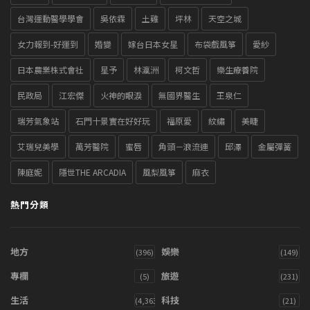
台灣運動醫學學會
吳依霖
土雞
坪林
天空之城
女力報到-好運到
婚變
嫁台日本女星
布袋戲風箏
愛紗
日本農業株式會社
星予
林瀛洲
柯文哲
樂生療養院
民政局
江宏傑
火神的眼淚
無國界醫生
王泉仁
瑞芳氣象站
石門十景實在好好玩
福原愛
紋繡
美睫
艾瑞兒美學
萬芳醫院
蜜唇
角頭－浪流連
邱澤
金屬彈簧
陳庭妮
隱世THE ARCADIA
風梨風箏
麻衣
熱門分類
地方
娛樂
(396)
(149)
專欄
旅遊
(5)
(231)
生活
科技
(4,363)
(21)