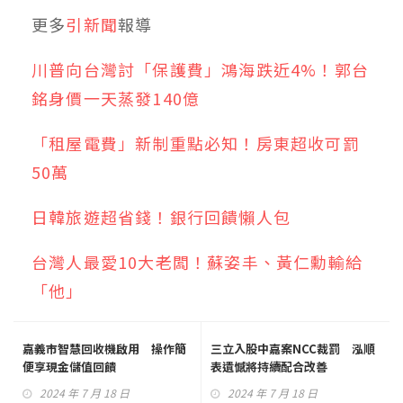
更多
引新聞
報導
川普向台灣討「保護費」鴻海跌近4%！郭台
銘身價一天蒸發140億
「租屋電費」新制重點必知！房東超收可罰
50萬
日韓旅遊超省錢！銀行回饋懶人包
台灣人最愛10大老闆！蘇姿丰、黃仁勳輸給
「他」
嘉義市智慧回收機啟用 操作簡
三立入股中嘉案NCC裁罰 泓順
便享現金儲值回饋
表遺憾將持續配合改善
2024 年 7 月 18 日
2024 年 7 月 18 日