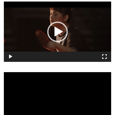
視
訊
播
放
器