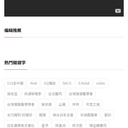
編輯推薦
熱門關鍵字
110全中運
Ariel
GQ雜誌
SACO
S Hotel
video
2023新北市北海岸國際風箏節「風在石起」霸氣回歸
侯友宜
內湖草莓季
台北醫院
台灣復健醫學會
台灣運動醫學學會
吳依霖
土雞
坪林
天空之城
女力報到-好運到
婚變
嫁台日本女星
布袋戲風箏
愛紗
日本農業株式會社
星予
林瀛洲
柯文哲
樂生療養院