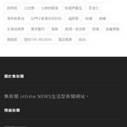
民政局
江宏傑
火神的眼淚
無國界醫生
王泉仁
瑞芳氣象站
石門十景實在好好玩
福原愛
紋繡
美睫
艾瑞兒美學
萬芳醫院
蜜唇
角頭－浪流連
邱澤
金屬彈簧
陳庭妮
隱世THE ARCADIA
風梨風箏
麻衣
關於集新聞
集新聞 intime NEWS生活型新聞網站。
隨選新聞