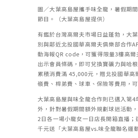
圖／大葉高島屋攜手味全龍，暑假期
節目。（大葉高島屋提供）
有鑑於台灣高爾夫市場日益蓬勃，大
別與鄰近北投國華高爾夫俱樂部合作AP
動海報QR code，可獲得限量3樓高
出示會員條碼，即可兌換寶礦力與哈根
累積消費滿 45,000元，贈北投國
嶺費、桿弟費、球車、保險等費用，
大葉高島屋與味全龍合作則已邁入第4
外，針對暑假期間額外規劃球迷活動，
2日各一場小龍女一日店長開箱直播；還
千元送「大葉高島屋vs.味全龍聯名