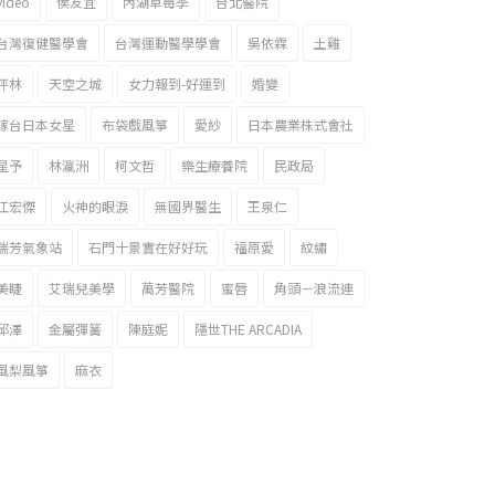
video
侯友宜
內湖草莓季
台北醫院
台灣復健醫學會
台灣運動醫學學會
吳依霖
土雞
坪林
天空之城
女力報到-好運到
婚變
嫁台日本女星
布袋戲風箏
愛紗
日本農業株式會社
星予
林瀛洲
柯文哲
樂生療養院
民政局
江宏傑
火神的眼淚
無國界醫生
王泉仁
瑞芳氣象站
石門十景實在好好玩
福原愛
紋繡
美睫
艾瑞兒美學
萬芳醫院
蜜唇
角頭－浪流連
邱澤
金屬彈簧
陳庭妮
隱世THE ARCADIA
風梨風箏
麻衣