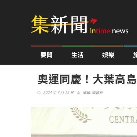
要聞
生活
娛樂
奧運同慶！大葉高島
2024 年 7 月 15 日
編輯:
編輯室