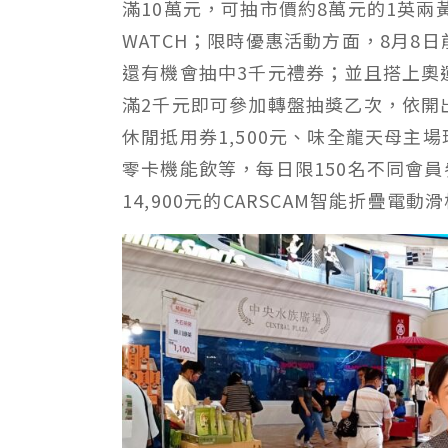
滿10萬元，可抽市價約8萬元的1英兩黃金
WATCH；限時優惠活動方面，8月8
還有機會抽中3千元禮券；並且搭上奧
滿2千元即可參加轉盤抽獎乙次，依開
休閒抵用券1,500元、味全龍天母主
零卡機能飲等，每日限150名不同會
14,900元的CARSCAM智能折疊電動