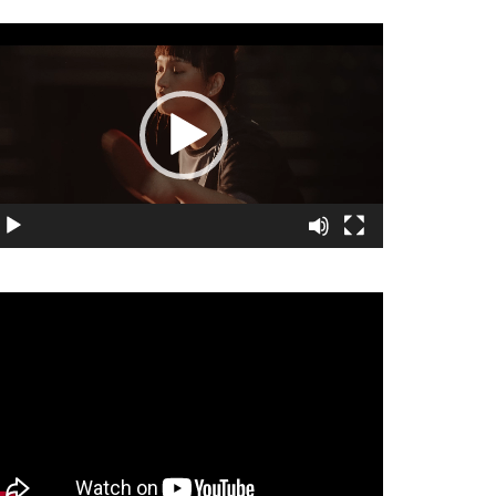
視
訊
播
放
器