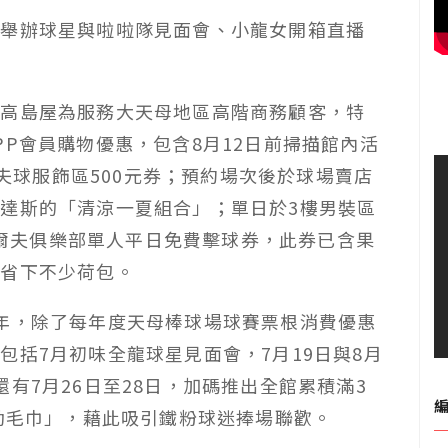
間舉辦球星與啦啦隊見面會、小龍女開箱直播
葉高島屋為服務大天母地區高階商務顧客，特
P會員購物優惠，包含8月12日前掃描館內活
爾夫球服飾區500元券；預約場次後於球場賣店
達斯的「清涼一夏組合」；單日於3樓男裝區
華高爾夫俱樂部單人平日免費擊球券，此券已含果
可省下不少荷包。
年，除了每年度天母棒球場球賽票根消費優惠
包括7月初味全龍球星見面會，7月19日與8月
有7月26日至28日，加碼推出全館累積滿3
運動毛巾」，藉此吸引鐵粉球迷捧場聯歡。