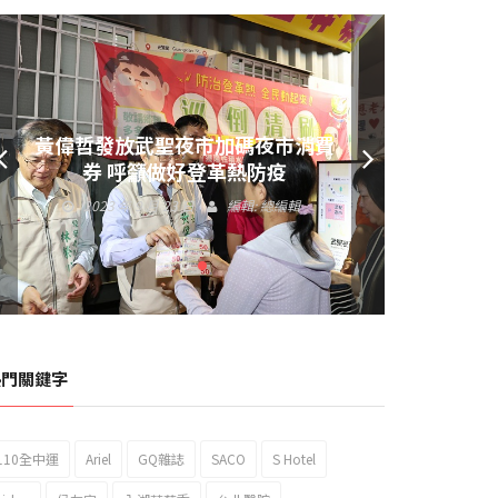
黃偉哲發放武聖夜市加碼夜市消費
券 呼籲做好登革熱防疫
2023 年 9 月 23 日
編輯:
總編輯
熱門關鍵字
110全中運
Ariel
GQ雜誌
SACO
S Hotel