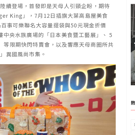
份陸續登場，首發即是天母人引頸企盼，期待
r King」，7月12日插旗大葉高島屋美食
&百事可樂聯名大容量提袋與50元現金折價
樓中央水族廣場的「日本美食暨工藝展」、 5
產展」等限期快閃特賣會，以及響應天母商圈所共
節」異國風尚市集。