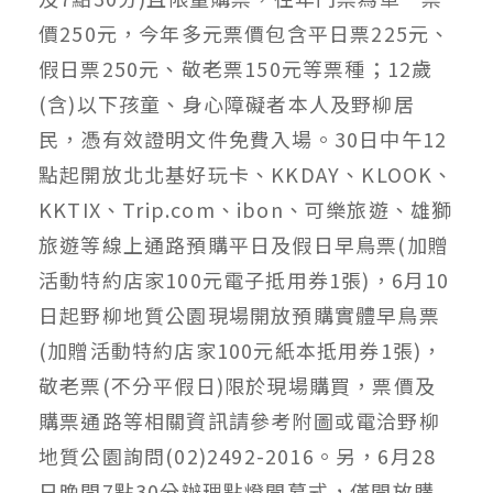
價250元，今年多元票價包含平日票225元、
假日票250元、敬老票150元等票種；12歲
(含)以下孩童、身心障礙者本人及野柳居
民，憑有效證明文件免費入場。30日中午12
點起開放北北基好玩卡、KKDAY、KLOOK、
KKTIX、Trip.com、ibon、可樂旅遊、雄獅
旅遊等線上通路預購平日及假日早鳥票(加贈
活動特約店家100元電子抵用券1張)，6月10
日起野柳地質公園現場開放預購實體早鳥票
(加贈活動特約店家100元紙本抵用券1張)，
敬老票(不分平假日)限於現場購買，票價及
購票通路等相關資訊請參考附圖或電洽野柳
地質公園詢問(02)2492-2016。另，6月28
日晚間7點30分辦理點燈開幕式，僅開放購