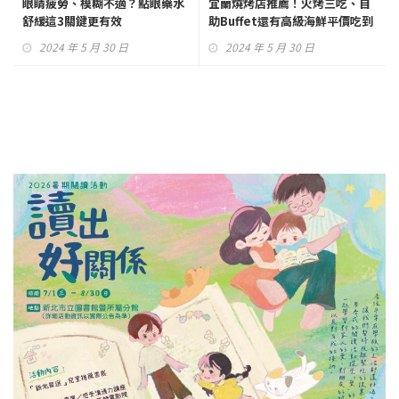
眼睛疲勞、模糊不適？點眼藥水
宜蘭燒烤店推薦！火烤三吃、自
舒緩這3關鍵更有效
助Buffet還有高級海鮮平價吃到
飽
2024 年 5 月 30 日
2024 年 5 月 30 日