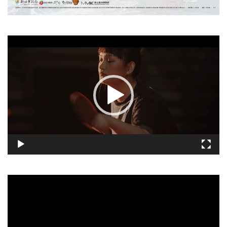
視
訊
播
放
器