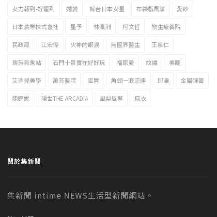
女力報到-好運到
婚變
嫁台日本女星
布袋戲風箏
愛紗
日本農業株式會社
星予
林瀛洲
柯文哲
樂生療養院
民政局
江宏傑
火神的眼淚
無國界醫生
王泉仁
瑞芳氣象站
石門十景實在好好玩
福原愛
紋繡
美睫
艾瑞兒美學
萬芳醫院
蜜唇
角頭－浪流連
邱澤
金屬彈簧
陳庭妮
隱世THE ARCADIA
風梨風箏
麻衣
關於集新聞
集新聞 intime NEWS生活型新聞網站。