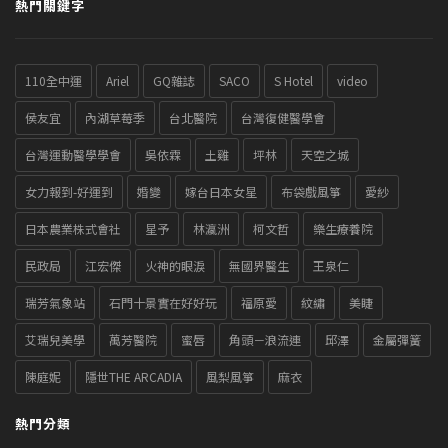
熱門關鍵字
110全中運
Ariel
GQ雜誌
SACO
S Hotel
video
侯友宜
內湖草莓季
台北醫院
台灣復健醫學會
台灣運動醫學學會
吳依霖
土雞
坪林
天空之城
女力報到-好運到
婚變
嫁台日本女星
布袋戲風箏
愛紗
日本農業株式會社
星予
林瀛洲
柯文哲
樂生療養院
民政局
江宏傑
火神的眼淚
無國界醫生
王泉仁
瑞芳氣象站
石門十景實在好好玩
福原愛
紋繡
美睫
艾瑞兒美學
萬芳醫院
蜜唇
角頭－浪流連
邱澤
金屬彈簧
陳庭妮
隱世THE ARCADIA
風梨風箏
麻衣
熱門分類