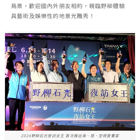
鳥票，歡迎國內外朋友相約，親臨野柳體驗
具藝術及娛樂性的地景光雕秀！
2024野柳石光夜訪女王 首次推出海、陸、空視覺饗宴