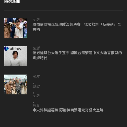
隨選新聞
生活
周杰倫同框昆凌現蹤溫網決賽 猛吸飲料「反差萌」全
被拍
生活
優必達與台大聯手宣布 開啟台灣繁體中文大語言模型的
訓練時代
地方
,
旅遊
,
生活
,
綜合
水火淬鍊迎福氣 野柳神明淨港元宵盛大登場