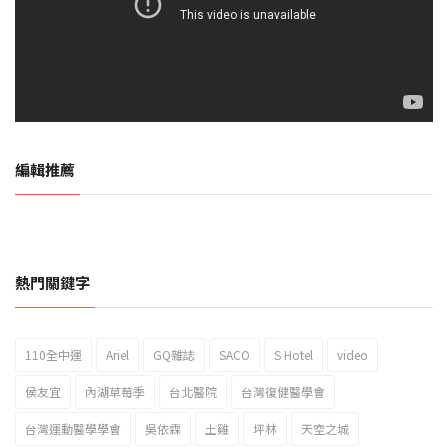
編輯推薦
熱門關鍵字
110全中運
Ariel
GQ雜誌
SACO
S Hotel
video
2023新北市北海岸國際風箏節「風在石起」霸氣回歸
侯友宜
內湖草莓季
台北醫院
台灣復健醫學會
台灣運動醫學學會
吳依霖
土雞
坪林
天空之城