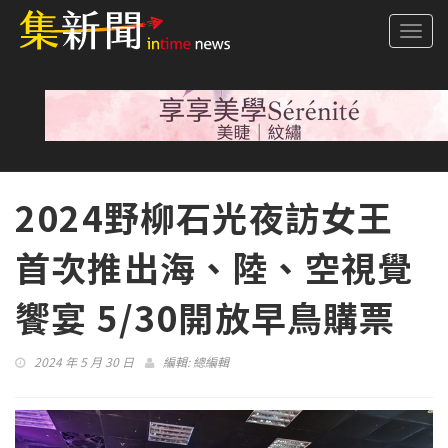
Togg
navi
2024野柳石光夜訪女王
首次推出海、陸、空視覺
饗宴 5/30開放早鳥購票
2024 年 5 月 30 日
編輯:
總編輯