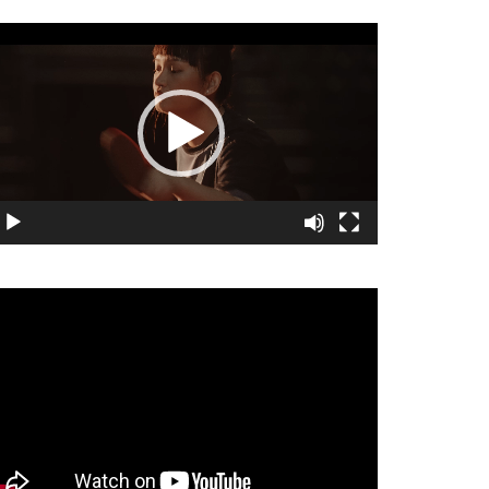
視
訊
播
放
器