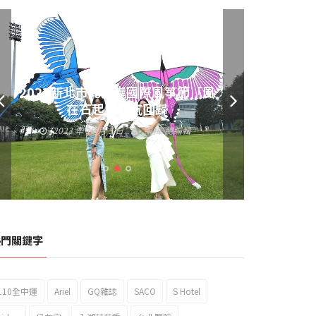
黃偉哲發放武聖夜市加碼夜市消費
券 呼籲做好登革熱防疫
2023 年 9 月 23 日
編輯:
總編輯
熱門關鍵字
110全中運
Ariel
GQ雜誌
SACO
S Hotel