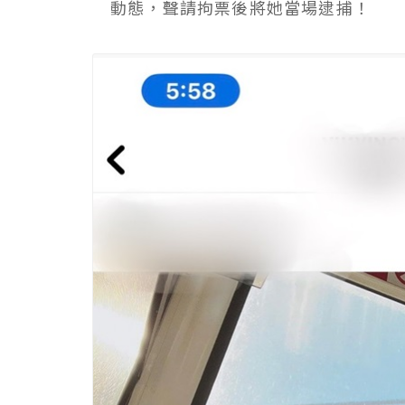
動態，聲請拘票後將她當場逮捕！