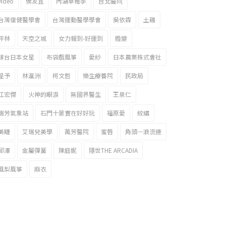
video
侯友宜
內湖草莓季
台北醫院
台灣復健醫學會
台灣運動醫學學會
吳依霖
土雞
坪林
天空之城
女力報到-好運到
婚變
嫁台日本女星
布袋戲風箏
愛紗
日本農業株式會社
星予
林瀛洲
柯文哲
樂生療養院
民政局
江宏傑
火神的眼淚
無國界醫生
王泉仁
瑞芳氣象站
石門十景實在好好玩
福原愛
紋繡
美睫
艾瑞兒美學
萬芳醫院
蜜唇
角頭－浪流連
邱澤
金屬彈簧
陳庭妮
隱世THE ARCADIA
風梨風箏
麻衣