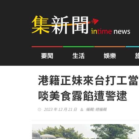
要聞
生活
娛樂
港籍正妹來台打工當
啖美食露餡遭警逮
2023 年 12 月 21 日
編輯:
總編輯