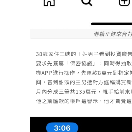
港籍正妹來台
38歲家住三峽的王姓男子看到投資廣
要求先簽屬「保密協議」，同時得抽取
機APP進行操作，先匯款8萬元到指定
餌，嘗到甜頭的王男遭對方誆稱購買
月內分成三筆共135萬元，親手給前
他之前匯款的帳戶遭警示，他才驚覺