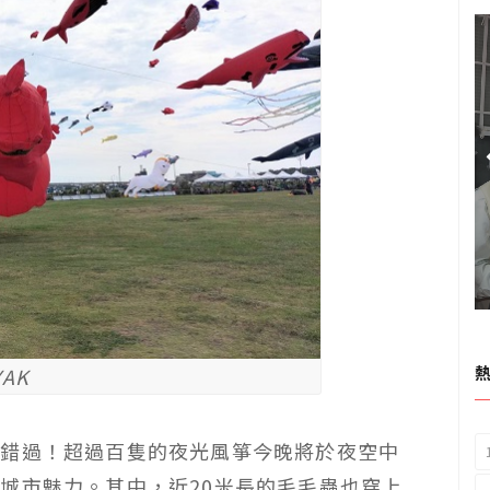
YAK
容錯過！超過百隻的夜光風箏今晚將於夜空中
城市魅力。其中，近20米長的毛毛蟲也穿上