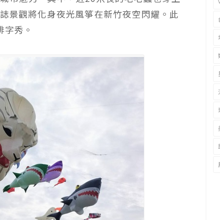
標誌景觀將化身夜光風箏在新竹夜空閃耀。此
排字秀。