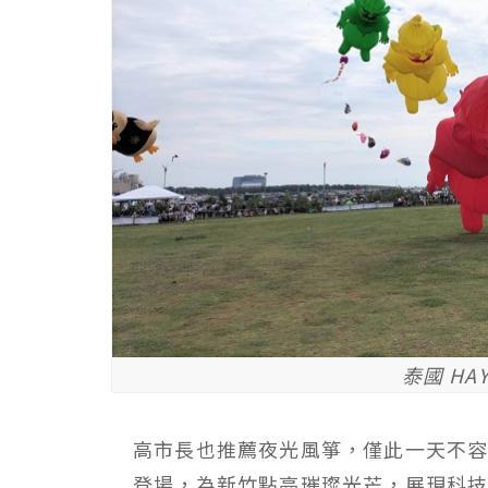
泰國 HA
高市長也推薦夜光風箏，僅此一天不
登場，為新竹點亮璀璨光芒，展現科技