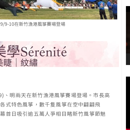
 9/9-10在新竹漁港風箏賽場登場
(9)、明兩天在新竹漁港風箏賽場登場。市長高
及各式特色風箏，數千隻風箏在空中翩翩飛
開幕首日吸引逾五萬人爭相目睹新竹風箏節魅