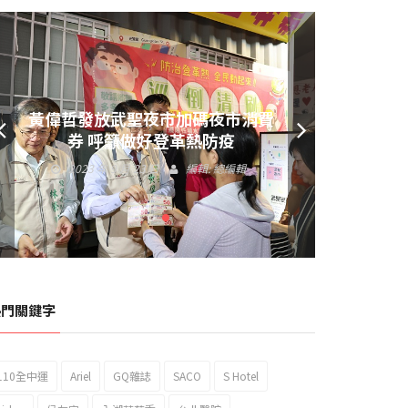
黃偉哲發放武聖夜市加碼夜市消費
券 呼籲做好登革熱防疫
2023 年 9 月 23 日
編輯:
總編輯
熱門關鍵字
110全中運
Ariel
GQ雜誌
SACO
S Hotel