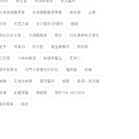
video
侯友宜
內湖草莓季
台北醫院
台灣復健醫學會
台灣運動醫學學會
吳依霖
土雞
坪林
天空之城
女力報到-好運到
婚變
嫁台日本女星
布袋戲風箏
愛紗
日本農業株式會社
星予
林瀛洲
柯文哲
樂生療養院
民政局
江宏傑
火神的眼淚
無國界醫生
王泉仁
瑞芳氣象站
石門十景實在好好玩
福原愛
紋繡
美睫
艾瑞兒美學
萬芳醫院
蜜唇
角頭－浪流連
邱澤
金屬彈簧
陳庭妮
隱世THE ARCADIA
風梨風箏
麻衣