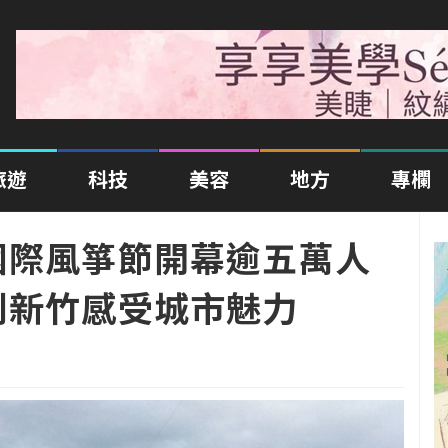
旅遊
科技
美容
地方
專欄
國際風箏節開幕逾五萬人
到新竹感受城市魅力