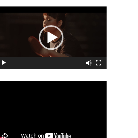
視
訊
播
放
器