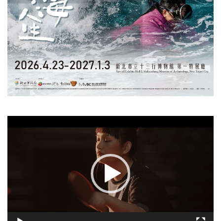
視
訊
播
放
器