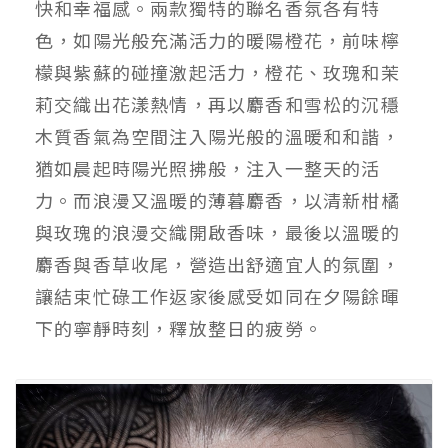
快和幸福感。兩款獨特的聯名香氛各有特
色，如陽光般充滿活力的暖陽橙花，前味檸
檬與紫蘇的碰撞激起活力，橙花、玫瑰和茉
莉交織出花漾熱情，再以麝香和雪松的沉穩
木質香氣為空間注入陽光般的溫暖和和諧，
猶如晨起時陽光照拂般，注入一整天的活
力。而浪漫又溫暖的薄暮麝香，以清新柑橘
與玫瑰的浪漫交織開啟香味，最後以溫暖的
麝香與香草收尾，營造出舒適宜人的氛圍，
讓結束忙碌工作返家後感受如同在夕陽餘暉
下的寧靜時刻，釋放整日的疲勞。