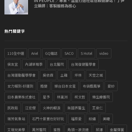
IN PEOPLE ／專業、溫度打造社區信賴健康站！丁尹
立藥師：客製服務為核心
熱門關鍵字
110全中運
Ariel
GQ雜誌
SACO
S Hotel
video
侯友宜
內湖草莓季
台北醫院
台灣復健醫學會
台灣運動醫學學會
吳依霖
土雞
坪林
天空之城
女力報到-好運到
婚變
嫁台日本女星
布袋戲風箏
愛紗
日本農業株式會社
星予
林瀛洲
柯文哲
樂生療養院
民政局
江宏傑
火神的眼淚
無國界醫生
王泉仁
瑞芳氣象站
石門十景實在好好玩
福原愛
紋繡
美睫
艾瑞兒美學
萬芳醫院
蜜唇
角頭－浪流連
邱澤
金屬彈簧