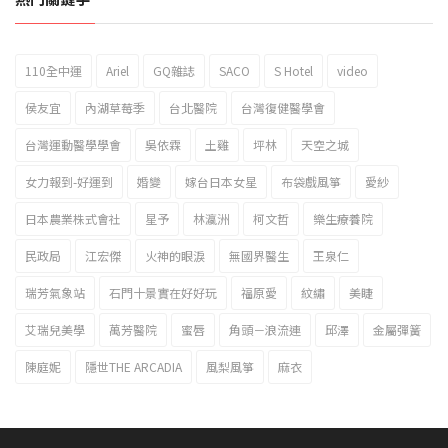
110全中運
Ariel
GQ雜誌
SACO
S Hotel
video
2023新北市北海岸國際風箏節「風在石起」霸氣回歸
侯友宜
內湖草莓季
台北醫院
台灣復健醫學會
台灣運動醫學學會
吳依霖
土雞
坪林
天空之城
女力報到-好運到
婚變
嫁台日本女星
布袋戲風箏
愛紗
日本農業株式會社
星予
林瀛洲
柯文哲
樂生療養院
民政局
江宏傑
火神的眼淚
無國界醫生
王泉仁
瑞芳氣象站
石門十景實在好好玩
福原愛
紋繡
美睫
艾瑞兒美學
萬芳醫院
蜜唇
角頭－浪流連
邱澤
金屬彈簧
陳庭妮
隱世THE ARCADIA
風梨風箏
麻衣