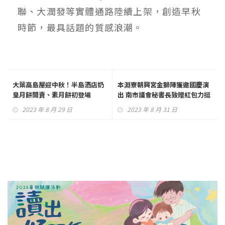
聯、大潤發等實體通路陸續上架，創造早秋
時節，最具話題的質感浪潮。
大葉高島屋迎中秋！半島酒店奶
本淵寮朝興宮金獅陣獲邀國慶演
皇月餅開賣、素月餅初登場
出 南市議會秘書長致贈紅包力挺
2023 年 8 月 29 日
2023 年 8 月 31 日